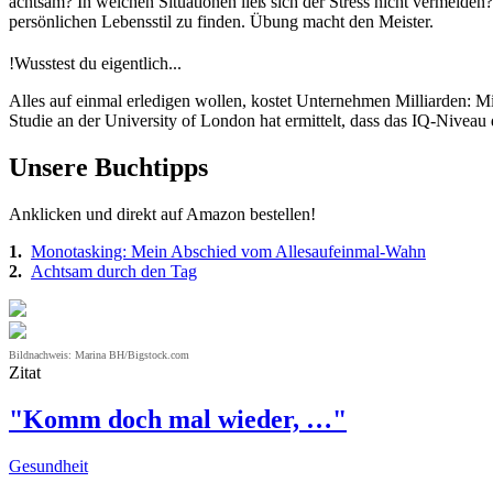
achtsam? In welchen Situationen ließ sich der Stress nicht vermeide
persönlichen Lebensstil zu finden. Übung macht den Meister.
!
Wusstest du eigentlich...
Alles auf einmal erledigen wollen, kostet Unternehmen Milliarden: 
Studie an der University of London hat ermittelt, dass das IQ-Nivea
Unsere Buchtipps
Anklicken und direkt auf Amazon bestellen!
1.
Monotasking: Mein Abschied vom Allesaufeinmal-Wahn
2.
Achtsam durch den Tag
Bildnachweis: Marina BH/Bigstock.com
Zitat
"Komm doch mal wieder, …"
Gesundheit