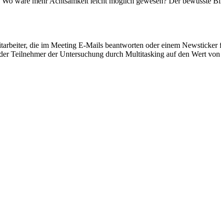
n? Wo wäre mehr Achtsamkeit leicht möglich gewesen? Der bewusste Blic
Mitarbeiter, die im Meeting E-Mails beantworten oder einem Newsticker
u der Teilnehmer der Untersuchung durch Multitasking auf den Wert von