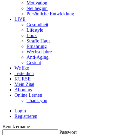
Motivation
Neubeginn
Persönliche Entwicklung
LIVE
Gesundheit
Lifestyle
Look
Straffe Haut
Ernährung
Wechseljahre
Anti-Aging
Gesicht
We like
Teste dich
KURSE
Mein Zitat
About us
Online Lernen
Thank you
Login
Registrieren
Benutzername
Passwort