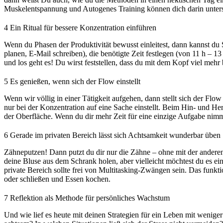
Muskelentspannung und Autogenes Training können dich darin unterst
4
Ein Ritual für bessere Konzentration einführen
Wenn du Phasen der Produktivität bewusst einleitest, dann kannst du
planen, E-Mail schreiben), die benötigte Zeit festlegen (von 11 h –
und los geht es! Du wirst feststellen, dass du mit dem Kopf viel mehr
5
Es genießen, wenn sich der Flow einstellt
Wenn wir völlig in einer Tätigkeit aufgehen, dann stellt sich der Flo
nur bei der Konzentration auf eine Sache einstellt. Beim Hin- und Hers
der Oberfläche. Wenn du dir mehr Zeit für eine einzige Aufgabe nim
6
Gerade im privaten Bereich lässt sich Achtsamkeit wunderbar üben
Zähneputzen! Dann putzt du dir nur die Zähne – ohne mit der andere
deine Bluse aus dem Schrank holen, aber vielleicht möchtest du es e
private Bereich sollte frei von Multitasking-Zwängen sein. Das funk
oder schließen und Essen kochen.
7
Reflektion als Methode für persönliches Wachstum
Und wie lief es heute mit deinen Strategien für ein Leben mit wenige