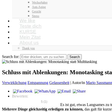
Wechseljahre
Anti-Aging
Gesicht
Stress
We like
Teste dich
KURSE
Mein Zitat
About us
Thank you
Search for:
Schluss mit Ablenkungen: Monotasking sta
Verwirklichung
Entspannung
Gelassenheit
|
Autor/in
Mario Sassman
Bewerten:
5
(
1
)
Es ist gut, etwas Langsames zu 
Mehrere Dinge gleichzeitig erledigen zu können,
das galt für kurze