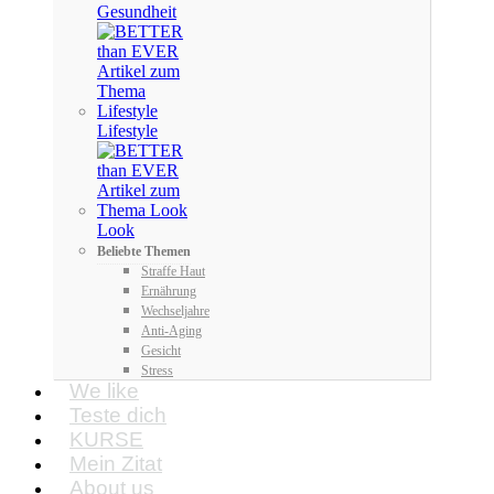
Gesundheit
Lifestyle
Look
Beliebte Themen
Straffe Haut
Ernährung
Wechseljahre
Anti-Aging
Gesicht
Stress
We like
Teste dich
KURSE
Mein Zitat
About us