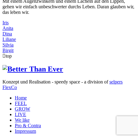
Mit einem Augenzwinkern und einem Lächeln auf den Lippen,
gehen wir einfach unbeschwerter durchs Leben. Daran glauben wir,
das leben wir.
Iris
Anita
Dina
Liliane
Silvia
Birgit
top
Konzept und Realisation - speedy space - a division of
selpers
FlexCo
Home
FEEL
GROW
LIVE
We like
Pro & Contra
Impressum