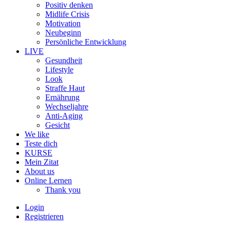
Positiv denken
Midlife Crisis
Motivation
Neubeginn
Persönliche Entwicklung
LIVE
Gesundheit
Lifestyle
Look
Straffe Haut
Ernährung
Wechseljahre
Anti-Aging
Gesicht
We like
Teste dich
KURSE
Mein Zitat
About us
Online Lernen
Thank you
Login
Registrieren