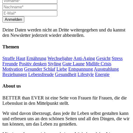
Deine Daten werden nicht an Dritte weitergegeben und du kannst
den Newsletter jederzeit wieder abbestellen.
Themen
Straffe Haut
Ernährung
Wechseljahre
Anti-Aging
Gesicht
Stress
Freunde
Positiv denken
Styling
Gute Laune
Midlife Crisis
Motivation
Gesunder Schlaf
Liebe
Entspannung
Ausstrahlung
Beziehungen
Lebensfreude
Gesundheit
Lifestyle
Energie
About us
BETTER than EVER ist eine Seite von Frauen für Frauen, die die
Lebenslust in den Mittelpunkt stellt.
Wir sind davon überzeugt, dass jede ihr Leben selbst gestalten kann
und erfreuen uns an den schönen Seiten und all den Dingen, die wir
tun können, um das Leben zu genießen.