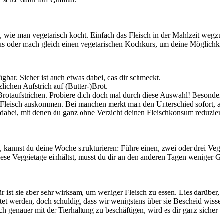
, wie man vegetarisch kocht. Einfach das Fleisch in der Mahlzeit wegzula
 aus oder mach gleich einen vegetarischen Kochkurs, um deine Möglichk
gbar. Sicher ist auch etwas dabei, das dir schmeckt.
lichen Aufstrich auf (Butter-)Brot.
Brotaufstrichen. Probiere dich doch mal durch diese Auswahl! Besonde
 Fleisch auskommen. Bei manchen merkt man den Unterschied sofort, a
 dabei, mit denen du ganz ohne Verzicht deinen Fleischkonsum reduzier
 kannst du deine Woche strukturieren: Führe einen, zwei oder drei Ve
iese Veggietage einhältst, musst du dir an den anderen Tagen weniger
 ist sie aber sehr wirksam, um weniger Fleisch zu essen. Lies darüber, 
tet werden, doch schuldig, dass wir wenigstens über sie Bescheid wisse
 genauer mit der Tierhaltung zu beschäftigen, wird es dir ganz sicher l