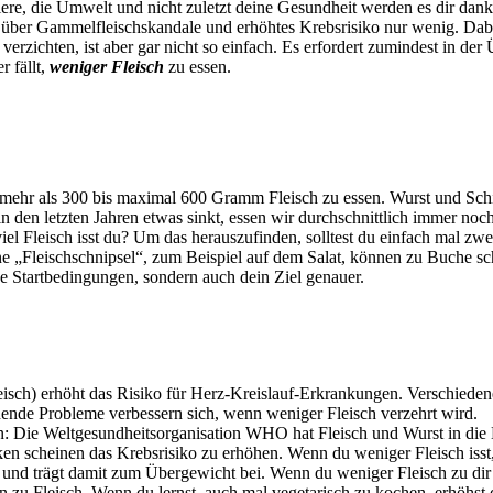
iere, die Umwelt und nicht zuletzt deine Gesundheit werden es dir da
über Gammelfleischskandale und erhöhtes Krebsrisiko nur wenig. Dabei 
erzichten, ist aber gar nicht so einfach. Es erfordert zumindest in der
r fällt,
weniger Fleisch
zu essen.
mehr als 300 bis maximal 600 Gramm Fleisch zu essen. Wurst und Schink
in den letzten Jahren etwas sinkt, essen wir durchschnittlich immer no
el Fleisch isst du? Um das herauszufinden, solltest du einfach mal zw
ne „Fleischschnipsel“, zum Beispiel auf dem Salat, können zu Buche sch
e Startbedingungen, sondern auch dein Ziel genauer.
eisch) erhöht das Risiko für Herz-Kreislauf-Erkrankungen. Verschiedene
ehende Probleme verbessern sich, wenn weniger Fleisch verzehrt wird.
: Die Weltgesundheitsorganisation WHO hat Fleisch und Wurst in die 
ken scheinen das Krebsrisiko zu erhöhen. Wenn du weniger Fleisch isst,
n und trägt damit zum Übergewicht bei. Wenn du weniger Fleisch zu dir 
en zu Fleisch. Wenn du lernst, auch mal vegetarisch zu kochen, erhöhst 