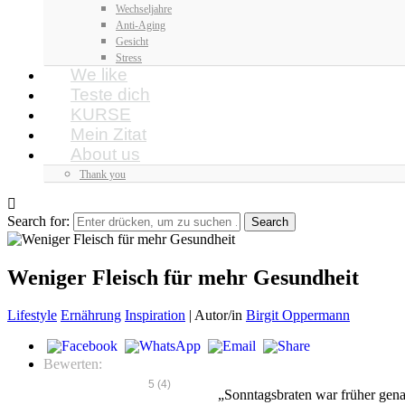
Wechseljahre
Anti-Aging
Gesicht
Stress
We like
Teste dich
KURSE
Mein Zitat
About us
Thank you
Search for:
Weniger Fleisch für mehr Gesundheit
Lifestyle
Ernährung
Inspiration
|
Autor/in
Birgit Oppermann
Bewerten:
5
(
4
)
„Sonntagsbraten war früher gena