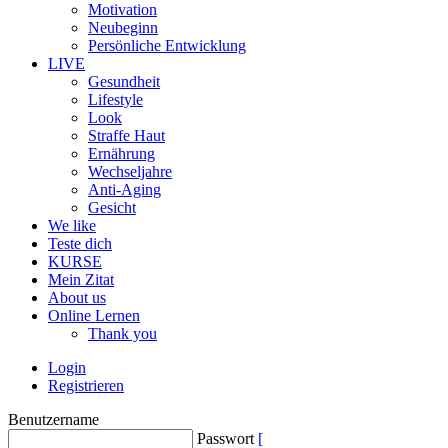
Motivation
Neubeginn
Persönliche Entwicklung
LIVE
Gesundheit
Lifestyle
Look
Straffe Haut
Ernährung
Wechseljahre
Anti-Aging
Gesicht
We like
Teste dich
KURSE
Mein Zitat
About us
Online Lernen
Thank you
Login
Registrieren
Benutzername
Passwort