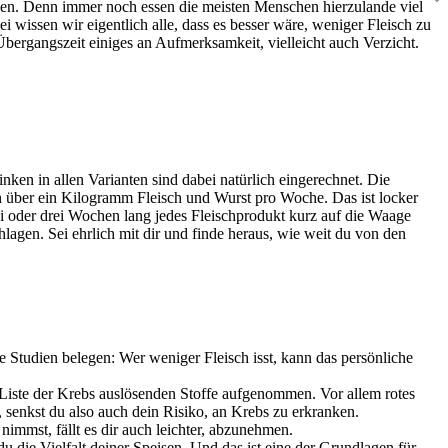
nken. Denn immer noch essen die meisten Menschen hierzulande viel
wissen wir eigentlich alle, dass es besser wäre, weniger Fleisch zu
 Übergangszeit einiges an Aufmerksamkeit, vielleicht auch Verzicht.
en in allen Varianten sind dabei natürlich eingerechnet. Die
ch über ein Kilogramm Fleisch und Wurst pro Woche. Das ist locker
ei oder drei Wochen lang jedes Fleischprodukt kurz auf die Waage
lagen. Sei ehrlich mit dir und finde heraus, wie weit du von den
 Studien belegen: Wer weniger Fleisch isst, kann das persönliche
Liste der Krebs auslösenden Stoffe aufgenommen. Vor allem rotes
 senkst du also auch dein Risiko, an Krebs zu erkranken.
nimmst, fällt es dir auch leichter, abzunehmen.
du die Vielfalt deiner Speisen. Und das ist eine der Grundlagen für