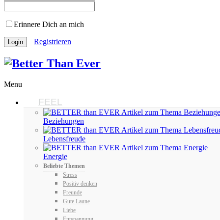
Erinnere Dich an mich
Registrieren
Menu
FEEL
Beziehungen
Lebensfreude
Energie
Beliebte Themen
Stress
Positiv denken
Freunde
Gute Laune
Liebe
Entspannung