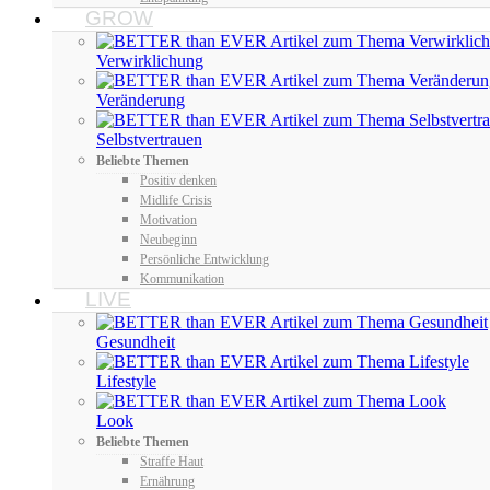
GROW
Verwirklichung
Veränderung
Selbstvertrauen
Beliebte Themen
Positiv denken
Midlife Crisis
Motivation
Neubeginn
Persönliche Entwicklung
Kommunikation
LIVE
Gesundheit
Lifestyle
Look
Beliebte Themen
Straffe Haut
Ernährung