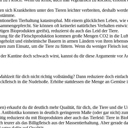
n sich Krankheiten unter den Tieren leichter verbreiten, deshalb werd
enstämme.
ntionellen Tierhaltung katastrophal. Mit einem glücklichen Leben, wie e
mengepfercht. Sie können oft keinerlei natürliches Verhalten entwickel
igen Bioprodukten greifst), reduzierst du auch das Leid der Tiere.
ltung für die Fleischproduktion kommen große Mengen CO2 in die Luf
bgeholzt und einheimische Bauern in armen Ländern von ihren lebens
n zum Einsatz, um die Tiere zu füttern. Wenn du weniger Fleisch isst,
er Kantine doch schwach wirst, kannst du dir diese Argumente vor Aug
 Mahlzeit für dich nicht richtig vollständig? Dann reduziere doch einfach
Hackfleisch in die Nudelsoße. Erhöhe stattdessen die Menge an Gemüse in
en) erkaufst du dir deutlich mehr Qualität, für dich, die Tiere und die
st. Antibiotika kommen in deutlich geringerem Maße (oder gar nicht) zum
itig reduzierst du mit Bioprodukten aber auch das Tierleid: Tiere in B
h teurer als das Billigfleisch aus der Massentierhaltung. Aber gerade 
 setze dafür auf Qualität.