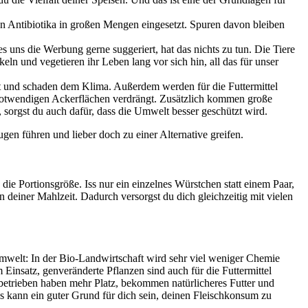
en Antibiotika in großen Mengen eingesetzt. Spuren davon bleiben
s uns die Werbung gerne suggeriert, hat das nichts zu tun. Die Tiere
n und vegetieren ihr Leben lang vor sich hin, all das für unser
t und schaden dem Klima. Außerdem werden für die Futtermittel
notwendigen Ackerflächen verdrängt. Zusätzlich kommen große
 sorgst du auch dafür, dass die Umwelt besser geschützt wird.
en führen und lieber doch zu einer Alternative greifen.
 die Portionsgröße. Iss nur ein einzelnes Würstchen statt einem Paar,
 deiner Mahlzeit. Dadurch versorgst du dich gleichzeitig mit vielen
 Umwelt: In der Bio-Landwirtschaft wird sehr viel weniger Chemie
 Einsatz, genveränderte Pflanzen sind auch für die Futtermittel
iobetrieben haben mehr Platz, bekommen natürlicheres Futter und
das kann ein guter Grund für dich sein, deinen Fleischkonsum zu