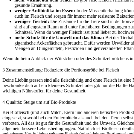
gesunde Ernährung.
weniger Antibiotika im Essen:
In der Massentierhaltung könne
auch im Fleisch und sorgen für immer mehr resistente Bakteri
weniger Tierleid:
Die Zustände für die Tiere sind in der konve
sind auf engstem Raum und unter furchtbaren Bedingungen zusam
Schnitzel. Wenn du weniger Fleisch isst (und lieber zu hochwert
mehr Schutz für die Umwelt und das Klima:
Bei der Tierha
gigantische Ackerflächen gebraucht. Dafür werden Urwälder a
Mengen an Düngemitteln, Pestiziden und genveränderten Pflanze
Wenn du beim Anblick der Würstchen oder des Schnitzelbrötchens in d
3
Zusammenstellung: Reduziere die Portionsgröße bei Fleisch
Deine Lieblingsessen sind alle fleischhaltig und ohne Fleisch ist eine
beschränke dich auf ein kleineres Schnitzel oder gib nur die Hälfte 
wichtigen Nährstoffen für deine Gesundheit.
4
Qualität: Steige um auf Bio-Produkte
Bei Biofleisch (und auch Milch, Eiern und anderen tierischen Produkt
eingesetzt, sowohl bei den Futtermitteln als auch bei den Tieren selb
verboten. All das ist gut für die Gesundheit und die Umwelt. Gleichze
allgemein bessere Lebensbedingungen. Natürlich ist Biofleisch deutlic
reduzieren: Kaufe lieber seltener Fleisch (oder kleinere Portionen) und