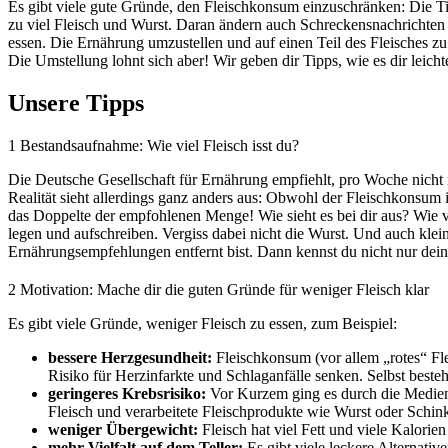
Es gibt viele gute Gründe, den Fleischkonsum einzuschränken: Die T
zu viel Fleisch und Wurst. Daran ändern auch Schreckensnachrichten 
essen. Die Ernährung umzustellen und auf einen Teil des Fleisches zu v
Die Umstellung lohnt sich aber! Wir geben dir Tipps, wie es dir leichte
Unsere Tipps
1
Bestandsaufnahme: Wie viel Fleisch isst du?
Die Deutsche Gesellschaft für Ernährung empfiehlt, pro Woche nicht 
Realität sieht allerdings ganz anders aus: Obwohl der Fleischkonsum 
das Doppelte der empfohlenen Menge! Wie sieht es bei dir aus? Wie vi
legen und aufschreiben. Vergiss dabei nicht die Wurst. Und auch klei
Ernährungsempfehlungen entfernt bist. Dann kennst du nicht nur dein
2
Motivation: Mache dir die guten Gründe für weniger Fleisch klar
Es gibt viele Gründe, weniger Fleisch zu essen, zum Beispiel:
bessere Herzgesundheit:
Fleischkonsum (vor allem „rotes“ Fl
Risiko für Herzinfarkte und Schlaganfälle senken. Selbst best
geringeres Krebsrisiko:
Vor Kurzem ging es durch die Medien
Fleisch und verarbeitete Fleischprodukte wie Wurst oder Schin
weniger Übergewicht:
Fleisch hat viel Fett und viele Kalorie
mehr Vielfalt auf dem Teller:
Es gibt viele leckere Alternativ