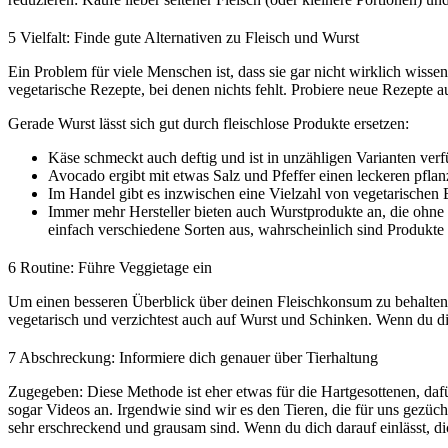
5
Vielfalt: Finde gute Alternativen zu Fleisch und Wurst
Ein Problem für viele Menschen ist, dass sie gar nicht wirklich wissen
vegetarische Rezepte, bei denen nichts fehlt. Probiere neue Rezepte
Gerade Wurst lässt sich gut durch fleischlose Produkte ersetzen:
Käse schmeckt auch deftig und ist in unzähligen Varianten verfü
Avocado ergibt mit etwas Salz und Pfeffer einen leckeren pflanz
Im Handel gibt es inzwischen eine Vielzahl von vegetarischen 
Immer mehr Hersteller bieten auch Wurstprodukte an, die ohne
einfach verschiedene Sorten aus, wahrscheinlich sind Produkte
6
Routine: Führe Veggietage ein
Um einen besseren Überblick über deinen Fleischkonsum zu behalten,
vegetarisch und verzichtest auch auf Wurst und Schinken. Wenn du d
7
Abschreckung: Informiere dich genauer über Tierhaltung
Zugegeben: Diese Methode ist eher etwas für die Hartgesottenen, dafür
sogar Videos an. Irgendwie sind wir es den Tieren, die für uns gezüch
sehr erschreckend und grausam sind. Wenn du dich darauf einlässt, dich