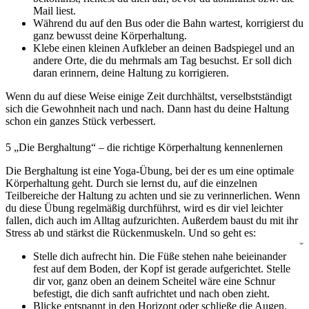
Mail liest.
Während du auf den Bus oder die Bahn wartest, korrigierst du
ganz bewusst deine Körperhaltung.
Klebe einen kleinen Aufkleber an deinen Badspiegel und an
andere Orte, die du mehrmals am Tag besuchst. Er soll dich
daran erinnern, deine Haltung zu korrigieren.
Wenn du auf diese Weise einige Zeit durchhältst, verselbstständigt
sich die Gewohnheit nach und nach. Dann hast du deine Haltung
schon ein ganzes Stück verbessert.
5
„Die Berghaltung“ – die richtige Körperhaltung kennenlernen
Die Berghaltung ist eine Yoga-Übung, bei der es um eine optimale
Körperhaltung geht. Durch sie lernst du, auf die einzelnen
Teilbereiche der Haltung zu achten und sie zu verinnerlichen. Wenn
du diese Übung regelmäßig durchführst, wird es dir viel leichter
fallen, dich auch im Alltag aufzurichten. Außerdem baust du mit ihr
Stress ab und stärkst die Rückenmuskeln. Und so geht es:
Stelle dich aufrecht hin. Die Füße stehen nahe beieinander
fest auf dem Boden, der Kopf ist gerade aufgerichtet. Stelle
dir vor, ganz oben an deinem Scheitel wäre eine Schnur
befestigt, die dich sanft aufrichtet und nach oben zieht.
Blicke entspannt in den Horizont oder schließe die Augen.