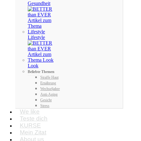
Gesundheit
Lifestyle
Look
Beliebte Themen
Straffe Haut
Ernährung
Wechseljahre
Anti-Aging
Gesicht
Stress
We like
Teste dich
KURSE
Mein Zitat
About us