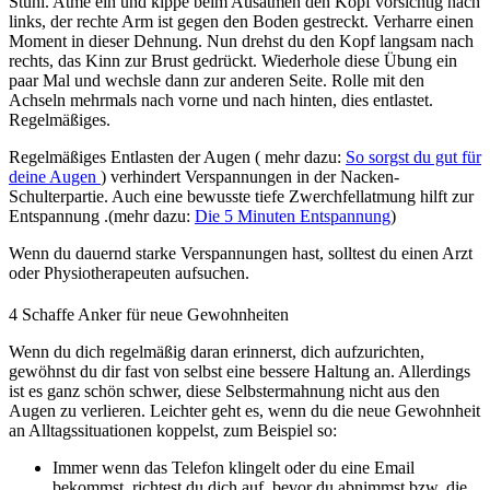
Stuhl. Atme ein und kippe beim Ausatmen den Kopf vorsichtig nach
links, der rechte Arm ist gegen den Boden gestreckt. Verharre einen
Moment in dieser Dehnung. Nun drehst du den Kopf langsam nach
rechts, das Kinn zur Brust gedrückt. Wiederhole diese Übung ein
paar Mal und wechsle dann zur anderen Seite. Rolle mit den
Achseln mehrmals nach vorne und nach hinten, dies entlastet.
Regelmäßiges.
Regelmäßiges Entlasten der Augen ( mehr dazu:
So sorgst du gut für
deine Augen
) verhindert Verspannungen in der Nacken-
Schulterpartie. Auch eine bewusste tiefe Zwerchfellatmung hilft zur
Entspannung .(mehr dazu:
Die 5 Minuten Entspannung
)
Wenn du dauernd starke Verspannungen hast, solltest du einen Arzt
oder Physiotherapeuten aufsuchen.
4
Schaffe Anker für neue Gewohnheiten
Wenn du dich regelmäßig daran erinnerst, dich aufzurichten,
gewöhnst du dir fast von selbst eine bessere Haltung an. Allerdings
ist es ganz schön schwer, diese Selbstermahnung nicht aus den
Augen zu verlieren. Leichter geht es, wenn du die neue Gewohnheit
an Alltagssituationen koppelst, zum Beispiel so:
Immer wenn das Telefon klingelt oder du eine Email
bekommst, richtest du dich auf, bevor du abnimmst bzw. die