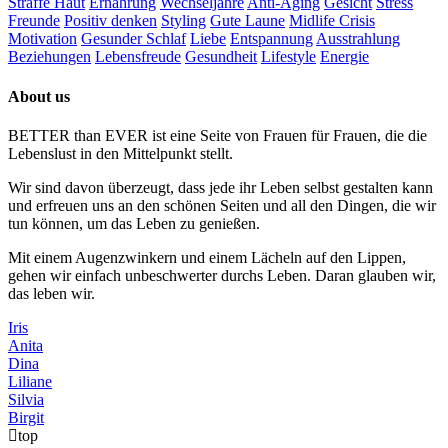
Straffe Haut
Ernährung
Wechseljahre
Anti-Aging
Gesicht
Stress
Freunde
Positiv denken
Styling
Gute Laune
Midlife Crisis
Motivation
Gesunder Schlaf
Liebe
Entspannung
Ausstrahlung
Beziehungen
Lebensfreude
Gesundheit
Lifestyle
Energie
About us
BETTER than EVER ist eine Seite von Frauen für Frauen, die die
Lebenslust in den Mittelpunkt stellt.
Wir sind davon überzeugt, dass jede ihr Leben selbst gestalten kann
und erfreuen uns an den schönen Seiten und all den Dingen, die wir
tun können, um das Leben zu genießen.
Mit einem Augenzwinkern und einem Lächeln auf den Lippen,
gehen wir einfach unbeschwerter durchs Leben. Daran glauben wir,
das leben wir.
Iris
Anita
Dina
Liliane
Silvia
Birgit
top