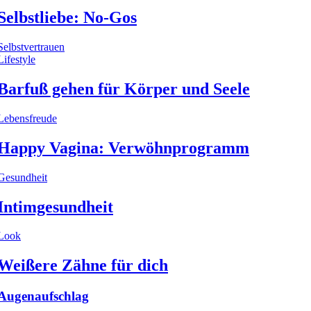
Selbstliebe: No-Gos
Selbstvertrauen
Lifestyle
Barfuß gehen für Körper und Seele
Lebensfreude
Happy Vagina: Verwöhnprogramm
Gesundheit
Intimgesundheit
Look
Weißere Zähne für dich
Augenaufschlag