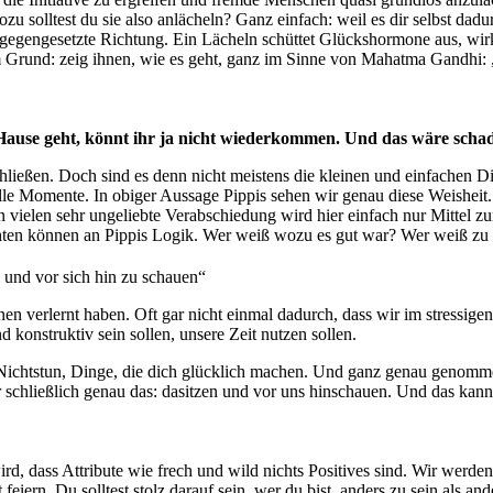
wozu solltest du sie also anlächeln? Ganz einfach: weil es dir selbst d
entgegengesetzte Richtung. Ein Lächeln schüttet Glückshormone aus, wi
Grund: zeig ihnen, wie es geht, ganz im Sinne von Mahatma Gandhi: „S
ause geht, könnt ihr ja nicht wiederkommen. Und das wäre scha
schließen. Doch sind es denn nicht meistens die kleinen und einfachen 
 Momente. In obiger Aussage Pippis sehen wir genau diese Weisheit. Si
von vielen sehr ungeliebte Verabschiedung wird hier einfach nur Mitt
zichten können an Pippis Logik. Wer weiß wozu es gut war? Wer weiß z
und vor sich hin zu schauen“
nen verlernt haben. Oft gar nicht einmal dadurch, dass wir im stressige
konstruktiv sein sollen, unsere Zeit nutzen sollen.
Nichtstun, Dinge, die dich glücklich machen. Und ganz genau genommen
ir schließlich genau das: dasitzen und vor uns hinschauen. Und das kan
, dass Attribute wie frech und wild nichts Positives sind. Wir werden e
t feiern. Du solltest stolz darauf sein, wer du bist, anders zu sein als 