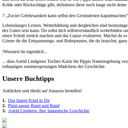
Kritik oder Rückschläge gibt, definieren diese noch lange nicht dein
7
„Zuviel Gelehrsamkeit kann selbst den Gesündesten kaputtmachen“
Lebenslanges Lernen, Weiterbildung und dergleichen sind heutzutage wi
des Guten sein kann. Du sollst dich selbstverständlich weiterbilden un
einen Schritt zurück machen und das Ganze evaluieren. Machst du es
Gönne dir die Entspannungs- und Ruhepausen, die du brauchst, ganz
!
Wusstest du eigentlich...
... dass Astrid Lindgrens Tochter Karin für Pippis Namensgebung ver
rothaarigen sommersprossigen Mädchens der Geschichte.
Unsere Buchtipps
Anklicken und direkt auf Amazon bestellen!
1.
Das Innere Kind in Dir
2.
Pippi ausser Rand und Band
3.
Astrid Lindgren. Ihre fantastische Geschichte