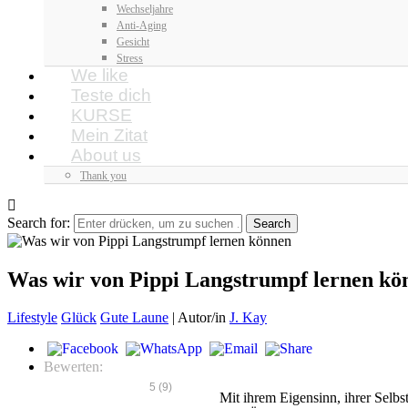
Wechseljahre
Anti-Aging
Gesicht
Stress
We like
Teste dich
KURSE
Mein Zitat
About us
Thank you
Search for:
Was wir von Pippi Langstrumpf lernen kö
Lifestyle
Glück
Gute Laune
|
Autor/in
J. Kay
Bewerten:
5
(
9
)
Mit ihrem Eigensinn, ihrer Selbs