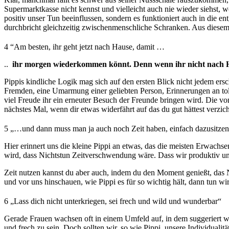
Supermarktkasse nicht kennst und vielleicht auch nie wieder siehst, 
positiv unser Tun beeinflussen, sondern es funktioniert auch in die 
durchbricht gleichzeitig zwischenmenschliche Schranken. Aus diesem 
4
“Am besten, ihr geht jetzt nach Hause, damit …
..
ihr morgen wiederkommen könnt. Denn wenn ihr nicht nach H
Pippis kindliche Logik mag sich auf den ersten Blick nicht jedem er
Fremden, eine Umarmung einer geliebten Person, Erinnerungen an tolle
viel Freude ihr ein erneuter Besuch der Freunde bringen wird. Die 
nächstes Mal, wenn dir etwas widerfährt auf das du gut hättest ver
5
„…und dann muss man ja auch noch Zeit haben, einfach dazusitzen 
Hier erinnert uns die kleine Pippi an etwas, das die meisten Erwachse
wird, dass Nichtstun Zeitverschwendung wäre. Dass wir produktiv und 
Zeit nutzen kannst du aber auch, indem du den Moment genießt, das 
und vor uns hinschauen, wie Pippi es für so wichtig hält, dann tun w
6
„Lass dich nicht unterkriegen, sei frech und wild und wunderbar“
Gerade Frauen wachsen oft in einem Umfeld auf, in dem suggeriert wird
und frech zu sein. Doch sollten wir, so wie Pippi, unsere Individualitä