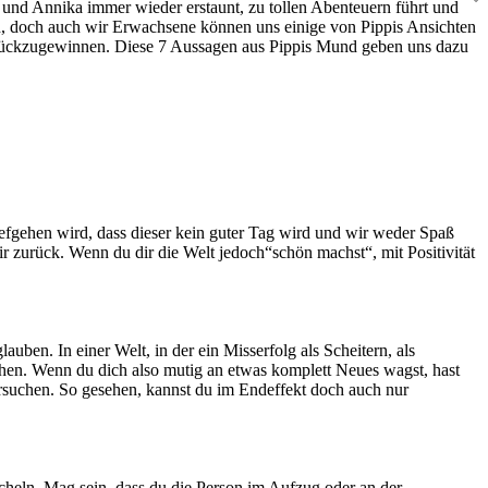
 und Annika immer wieder erstaunt, zu tollen Abenteuern führt und
in, doch auch wir Erwachsene können uns einige von Pippis Ansichten
 zurückzugewinnen. Diese 7 Aussagen aus Pippis Mund geben uns dazu
fgehen wird, dass dieser kein guter Tag wird und wir weder Spaß
r zurück. Wenn du dir die Welt jedoch“schön machst“, mit Positivität
uben. In einer Welt, in der ein Misserfolg als Scheitern, als
chen. Wenn du dich also mutig an etwas komplett Neues wagst, hast
ersuchen. So gesehen, kannst du im Endeffekt doch auch nur
cheln. Mag sein, dass du die Person im Aufzug oder an der