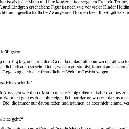
ärker ist als jeder Mann und ihre konservativ erzogenen Freunde Tommy
Astrid Lindgren erschaffene Figur ist nach wie vor vieler Kinder Held
nicht durch gesellschaftliche Zwänge und Normen beeinflusst, gilt es
kräftigsten.
eden Tag beginnen mit dem Gedanken, dass ohnehin wieder alles schie
nlichkeit auch so sein. Denn, was du ausstrahlst, kommt auch so zu di
 Gegenzug auch eine freundlichere Welt ihr Gesicht zeigen.
ass ich es schaffe“
t Aussagen wie dieser Mut in unsere Fähigkeiten zu haben, an uns zu gla
In Wahrheit geht es doch aber eigentlich nur darum was wir daraus ma
. Die, die immer nur davon reden und träumen, es aber nicht einmal v
wie es geht!“
die Initiative zu ergreifen und fremde Menschen quasi grundlos anzulä