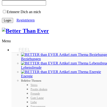
Erinnere Dich an mich
Registrieren
Menu
FEEL
Beziehungen
Lebensfreude
Energie
Beliebte Themen
Stress
Positiv denken
Freunde
Gute Laune
Liebe
Entspannung