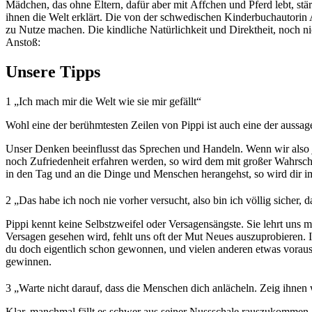
Mädchen, das ohne Eltern, dafür aber mit Äffchen und Pferd lebt, st
ihnen die Welt erklärt. Die von der schwedischen Kinderbuchautorin 
zu Nutze machen. Die kindliche Natürlichkeit und Direktheit, noch 
Anstoß:
Unsere Tipps
1
„Ich mach mir die Welt wie sie mir gefällt“
Wohl eine der berühmtesten Zeilen von Pippi ist auch eine der aussage
Unser Denken beeinflusst das Sprechen und Handeln. Wenn wir also j
noch Zufriedenheit erfahren werden, so wird dem mit großer Wahrschei
in den Tag und an die Dinge und Menschen herangehst, so wird dir im
2
„Das habe ich noch nie vorher versucht, also bin ich völlig sicher, d
Pippi kennt keine Selbstzweifel oder Versagensängste. Sie lehrt uns mi
Versagen gesehen wird, fehlt uns oft der Mut Neues auszuprobieren. 
du doch eigentlich schon gewonnen, und vielen anderen etwas voraus
gewinnen.
3
„Warte nicht darauf, dass die Menschen dich anlächeln. Zeig ihnen 
Klar, manchmal fällt es schwer aus seiner Nussschale rauszukommen, 