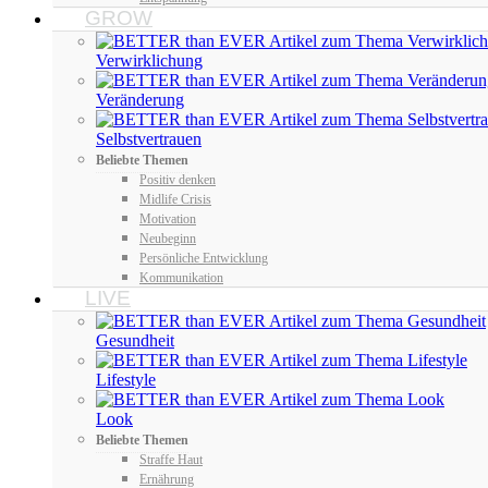
GROW
Verwirklichung
Veränderung
Selbstvertrauen
Beliebte Themen
Positiv denken
Midlife Crisis
Motivation
Neubeginn
Persönliche Entwicklung
Kommunikation
LIVE
Gesundheit
Lifestyle
Look
Beliebte Themen
Straffe Haut
Ernährung