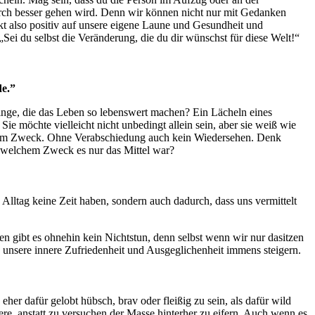
adurch besser gehen wird. Denn wir können nicht nur mit Gedanken
rkt also positiv auf unsere eigene Laune und Gesundheit und
ei du selbst die Veränderung, die du dir wünschst für diese Welt!“
de.”
Dinge, die das Leben so lebenswert machen? Ein Lächeln eines
e möchte vielleicht nicht unbedingt allein sein, aber sie weiß wie
el zum Zweck. Ohne Verabschiedung auch kein Wiedersehen. Denk
u welchem Zweck es nur das Mittel war?
n Alltag keine Zeit haben, sondern auch dadurch, dass uns vermittelt
 gibt es ohnehin kein Nichtstun, denn selbst wenn wir nur dasitzen
n unsere innere Zufriedenheit und Ausgeglichenheit immens steigern.
her dafür gelobt hübsch, brav oder fleißig zu sein, als dafür wild
andere, anstatt zu versuchen der Masse hinterher zu eifern. Auch wenn es