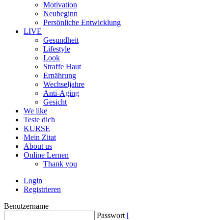
Motivation
Neubeginn
Persönliche Entwicklung
LIVE
Gesundheit
Lifestyle
Look
Straffe Haut
Ernährung
Wechseljahre
Anti-Aging
Gesicht
We like
Teste dich
KURSE
Mein Zitat
About us
Online Lernen
Thank you
Login
Registrieren
Benutzername
Passwort