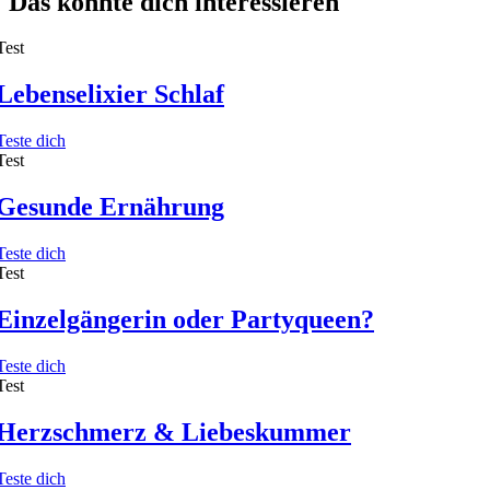
Das könnte dich interessieren
Test
Lebenselixier Schlaf
Teste dich
Test
Gesunde Ernährung
Teste dich
Test
Einzelgängerin oder Partyqueen?
Teste dich
Test
Herzschmerz & Liebeskummer
Teste dich