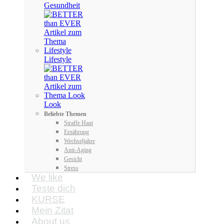
Gesundheit
Lifestyle
Look
Beliebte Themen
Straffe Haut
Ernährung
Wechseljahre
Anti-Aging
Gesicht
Stress
We like
Teste dich
KURSE
Mein Zitat
About us