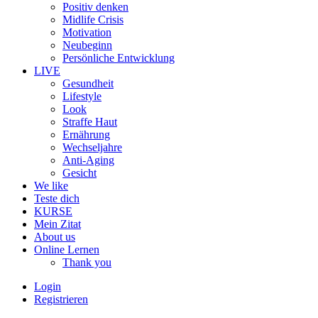
Positiv denken
Midlife Crisis
Motivation
Neubeginn
Persönliche Entwicklung
LIVE
Gesundheit
Lifestyle
Look
Straffe Haut
Ernährung
Wechseljahre
Anti-Aging
Gesicht
We like
Teste dich
KURSE
Mein Zitat
About us
Online Lernen
Thank you
Login
Registrieren