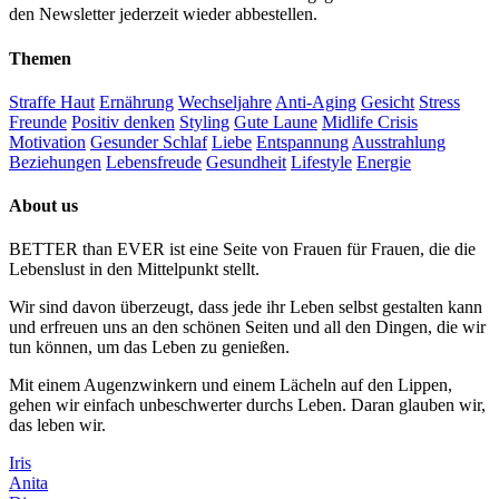
den Newsletter jederzeit wieder abbestellen.
Themen
Straffe Haut
Ernährung
Wechseljahre
Anti-Aging
Gesicht
Stress
Freunde
Positiv denken
Styling
Gute Laune
Midlife Crisis
Motivation
Gesunder Schlaf
Liebe
Entspannung
Ausstrahlung
Beziehungen
Lebensfreude
Gesundheit
Lifestyle
Energie
About us
BETTER than EVER ist eine Seite von Frauen für Frauen, die die
Lebenslust in den Mittelpunkt stellt.
Wir sind davon überzeugt, dass jede ihr Leben selbst gestalten kann
und erfreuen uns an den schönen Seiten und all den Dingen, die wir
tun können, um das Leben zu genießen.
Mit einem Augenzwinkern und einem Lächeln auf den Lippen,
gehen wir einfach unbeschwerter durchs Leben. Daran glauben wir,
das leben wir.
Iris
Anita