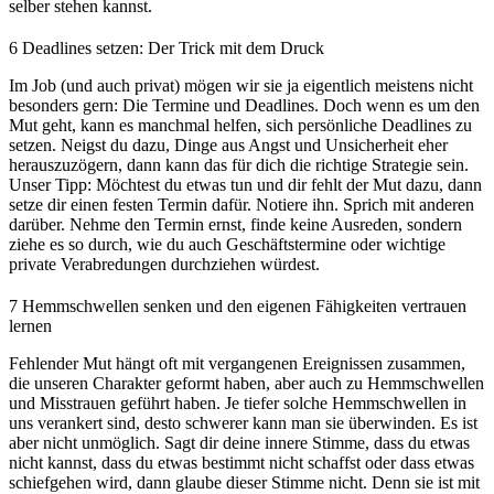
selber stehen kannst.
6
Deadlines setzen: Der Trick mit dem Druck
Im Job (und auch privat) mögen wir sie ja eigentlich meistens nicht
besonders gern: Die Termine und Deadlines. Doch wenn es um den
Mut geht, kann es manchmal helfen, sich persönliche Deadlines zu
setzen. Neigst du dazu, Dinge aus Angst und Unsicherheit eher
herauszuzögern, dann kann das für dich die richtige Strategie sein.
Unser Tipp: Möchtest du etwas tun und dir fehlt der Mut dazu, dann
setze dir einen festen Termin dafür. Notiere ihn. Sprich mit anderen
darüber. Nehme den Termin ernst, finde keine Ausreden, sondern
ziehe es so durch, wie du auch Geschäftstermine oder wichtige
private Verabredungen durchziehen würdest.
7
Hemmschwellen senken und den eigenen Fähigkeiten vertrauen
lernen
Fehlender Mut hängt oft mit vergangenen Ereignissen zusammen,
die unseren Charakter geformt haben, aber auch zu Hemmschwellen
und Misstrauen geführt haben. Je tiefer solche Hemmschwellen in
uns verankert sind, desto schwerer kann man sie überwinden. Es ist
aber nicht unmöglich. Sagt dir deine innere Stimme, dass du etwas
nicht kannst, dass du etwas bestimmt nicht schaffst oder dass etwas
schiefgehen wird, dann glaube dieser Stimme nicht. Denn sie ist mit