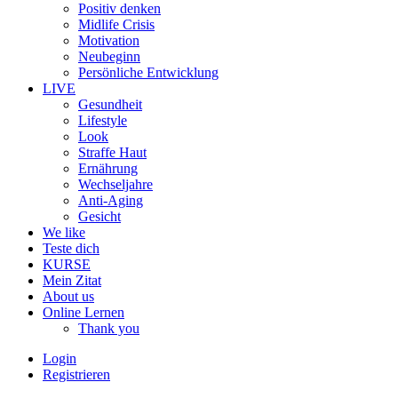
Positiv denken
Midlife Crisis
Motivation
Neubeginn
Persönliche Entwicklung
LIVE
Gesundheit
Lifestyle
Look
Straffe Haut
Ernährung
Wechseljahre
Anti-Aging
Gesicht
We like
Teste dich
KURSE
Mein Zitat
About us
Online Lernen
Thank you
Login
Registrieren