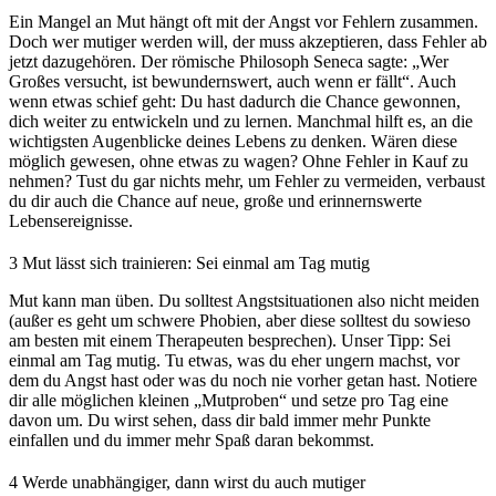
Ein Mangel an Mut hängt oft mit der Angst vor Fehlern zusammen.
Doch wer mutiger werden will, der muss akzeptieren, dass Fehler ab
jetzt dazugehören. Der römische Philosoph Seneca sagte: „Wer
Großes versucht, ist bewundernswert, auch wenn er fällt“. Auch
wenn etwas schief geht: Du hast dadurch die Chance gewonnen,
dich weiter zu entwickeln und zu lernen. Manchmal hilft es, an die
wichtigsten Augenblicke deines Lebens zu denken. Wären diese
möglich gewesen, ohne etwas zu wagen? Ohne Fehler in Kauf zu
nehmen? Tust du gar nichts mehr, um Fehler zu vermeiden, verbaust
du dir auch die Chance auf neue, große und erinnernswerte
Lebensereignisse.
3
Mut lässt sich trainieren: Sei einmal am Tag mutig
Mut kann man üben. Du solltest Angstsituationen also nicht meiden
(außer es geht um schwere Phobien, aber diese solltest du sowieso
am besten mit einem Therapeuten besprechen). Unser Tipp: Sei
einmal am Tag mutig. Tu etwas, was du eher ungern machst, vor
dem du Angst hast oder was du noch nie vorher getan hast. Notiere
dir alle möglichen kleinen „Mutproben“ und setze pro Tag eine
davon um. Du wirst sehen, dass dir bald immer mehr Punkte
einfallen und du immer mehr Spaß daran bekommst.
4
Werde unabhängiger, dann wirst du auch mutiger