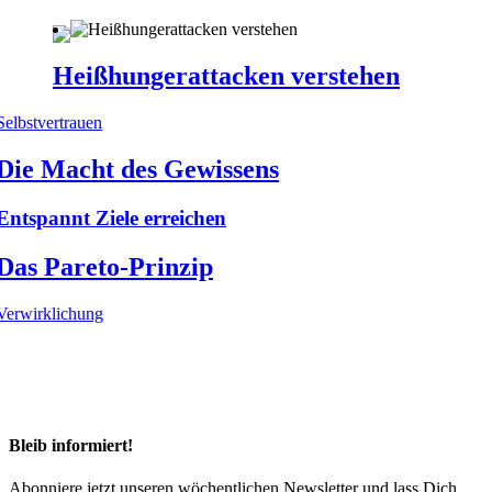
Heißhungerattacken verstehen
Selbstvertrauen
Die Macht des Gewissens
Entspannt Ziele erreichen
Das Pareto-Prinzip
Verwirklichung
Bleib informiert!
Abonniere jetzt unseren wöchentlichen Newsletter und lass Dich