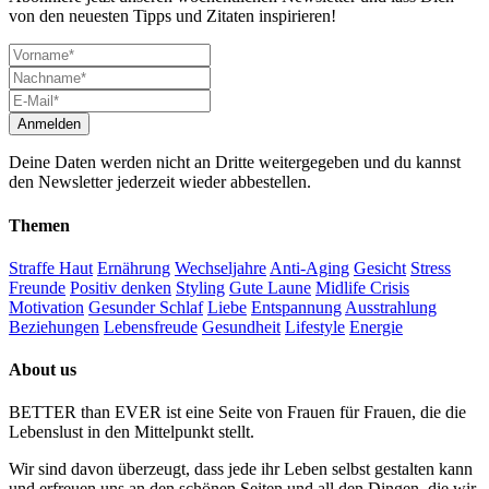
von den neuesten Tipps und Zitaten inspirieren!
Deine Daten werden nicht an Dritte weitergegeben und du kannst
den Newsletter jederzeit wieder abbestellen.
Themen
Straffe Haut
Ernährung
Wechseljahre
Anti-Aging
Gesicht
Stress
Freunde
Positiv denken
Styling
Gute Laune
Midlife Crisis
Motivation
Gesunder Schlaf
Liebe
Entspannung
Ausstrahlung
Beziehungen
Lebensfreude
Gesundheit
Lifestyle
Energie
About us
BETTER than EVER ist eine Seite von Frauen für Frauen, die die
Lebenslust in den Mittelpunkt stellt.
Wir sind davon überzeugt, dass jede ihr Leben selbst gestalten kann
und erfreuen uns an den schönen Seiten und all den Dingen, die wir