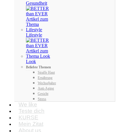
Gesundheit
Lifestyle
Look
Beliebte Themen
Straffe Haut
Ernährung
Wechseljahre
Anti-Aging
Gesicht
Stress
We like
Teste dich
KURSE
Mein Zitat
About us