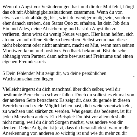
Wenn du Angst vor Veränderungen hast und dir der Mut fehlt, hängt
das oft mit Abhängigkeitssituationen zusammen. Wenn du von
etwas zu stark abhängig bist, wirst du weniger mutig sein, sondern
eher danach streben, den Status Quo zu erhalten. Ist dein Job dein
Ein und Alles, deine Absicherung und hast du Angst ihn zu
verlieren, dann wirst du wenig Neues wagen. Hier kann helfen, sich
ab und zu auf offene Stelle zu bewerben. Selbst wenn man diese
nicht bekommt oder nicht annimmt, macht es Mut, wenn man seinen
Marktwert kennt und positives Feedback bekommt. Bist du sehr
abhängig vom Partner, dann achte bewusst auf Freiräume und einen
eigenen Freundeskreis.
5
Dein fehlender Mut zeigt dir, wo deine persönlichen
Wachstumschancen liegen
Vielleicht ärgerst du dich manchmal über dich selber, weil dir
bestimmte Bereiche so schwer fallen. Doch du solltest es einmal von
der anderen Seite betrachten: Es zeigt dir, dass du gerade in diesen
Bereichen noch viele Möglichkeiten hast, dich weiterzuentwickeln,
zu wachsen und stärker zu werden. Was genau das bedeutet, ist für
jeden Menschen anders. Ein Beispiel: Du bist vor allem deshalb
nicht mutig, weil du dir oft Sorgen machst, was andere von dir
denken. Deine Aufgabe ist jetzt, dass du herausfindest, warum dir
Anerkennung von anderen so wichtig ist und wie du mehr zu dir