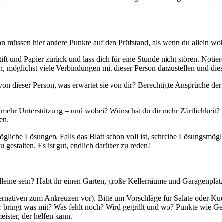
nn müssen hier andere Punkte auf den Prüfstand, als wenn du allein wo
ift und Papier zurück und lass dich für eine Stunde nicht stören. Notie
un, möglichst viele Verbindungen mit dieser Person darzustellen und di
n dieser Person, was erwartet sie von dir? Berechtigte Ansprüche der 
ehr Unterstützung – und wobei? Wünschst du dir mehr Zärtlichkeit? M
en.
iche Lösungen. Falls das Blatt schon voll ist, schreibe Lösungsmögli
gestalten. Es ist gut, endlich darüber zu reden!
lleine sein? Habt ihr einen Garten, große Kellerräume und Garagenplät
ernativen zum Ankreuzen vor). Bitte um Vorschläge für Salate oder Kuc
 bringt was mit? Was fehlt noch? Wird gegrillt und wo? Punkte wie Ge
eister, der helfen kann.