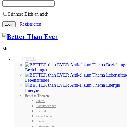
Erinnere Dich an mich
Registrieren
Menu
FEEL
Beziehungen
Lebensfreude
Energie
Beliebte Themen
Stress
Positiv denken
Freunde
Gute Laune
Liebe
Entspannung