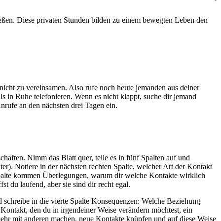
ießen. Diese privaten Stunden bilden zu einem bewegten Leben den
 nicht zu vereinsamen. Also rufe noch heute jemanden aus deiner
s in Ruhe telefonieren. Wenn es nicht klappt, suche dir jemand
nrufe an den nächsten drei Tagen ein.
haften. Nimm das Blatt quer, teile es in fünf Spalten auf und
ter). Notiere in der nächsten rechten Spalte, welcher Art der Kontakt
tte Spalte kommen Überlegungen, warum dir welche Kontakte wirklich
t du laufend, aber sie sind dir recht egal.
und schreibe in die vierte Spalte Konsequenzen: Welche Beziehung
n Kontakt, den du in irgendeiner Weise verändern möchtest, ein
mehr mit anderen machen, neue Kontakte knüpfen und auf diese Weise