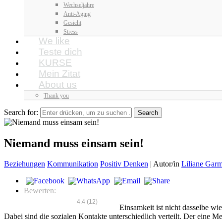
Wechseljahre
Anti-Aging
Gesicht
Stress
We like
Teste dich
KURSE
Mein Zitat
About us
Thank you
Search for:
Niemand muss einsam sein!
Beziehungen
Kommunikation
Positiv Denken
|
Autor/in
Liliane Garm
Bewerten:
4.4
(
12
)
Einsamkeit ist nicht dasselbe wie
Dabei sind die sozialen Kontakte unterschiedlich verteilt. Der eine M