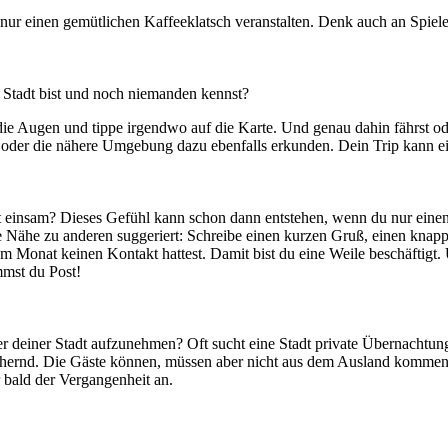
ch nur einen gemütlichen Kaffeeklatsch veranstalten. Denk auch an Spiel
er Stadt bist und noch niemanden kennst?
e die Augen und tippe irgendwo auf die Karte. Und genau dahin fährst o
 oder die nähere Umgebung dazu ebenfalls erkunden. Dein Trip kann ein
cht einsam? Dieses Gefühl kann schon dann entstehen, wenn du nur einen
ähe zu anderen suggeriert: Schreibe einen kurzen Gruß, einen knappen
 Monat keinen Kontakt hattest. Damit bist du eine Weile beschäftigt. 
mmst du Post!
r deiner Stadt aufzunehmen? Oft sucht eine Stadt private Übernachtun
ichernd. Die Gäste können, müssen aber nicht aus dem Ausland kommen. 
r bald der Vergangenheit an.