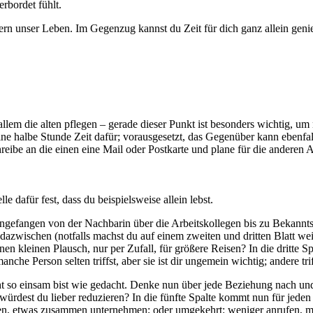
rbordet fühlt.
ern unser Leben. Im Gegenzug kannst du Zeit für dich ganz allein gen
lem die alten pflegen – gerade dieser Punkt ist besonders wichtig, um
e halbe Stunde Zeit dafür; vorausgesetzt, das Gegenüber kann ebenfall
eibe an die einen eine Mail oder Postkarte und plane für die anderen A
e dafür fest, dass du beispielsweise allein lebst.
 angefangen von der Nachbarin über die Arbeitskollegen bis zu Bekanntsc
 dazwischen (notfalls machst du auf einem zweiten und dritten Blatt wei
 einen kleinen Plausch, nur per Zufall, für größere Reisen? In die dri
e Person selten triffst, aber sie ist dir ungemein wichtig; andere triffs
 nicht so einsam bist wie gedacht. Denke nun über jede Beziehung nach 
e würdest du lieber reduzieren? In die fünfte Spalte kommt nun für jede
nken, etwas zusammen unternehmen; oder umgekehrt: weniger anrufen, 