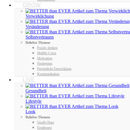
GROW
Verwirklichung
Veränderung
Selbstvertrauen
Beliebte Themen
Positiv denken
Midlife Crisis
Motivation
Neubeginn
Persönliche Entwicklung
Kommunikation
LIVE
Gesundheit
Lifestyle
Look
Beliebte Themen
Straffe Haut
Ernährung