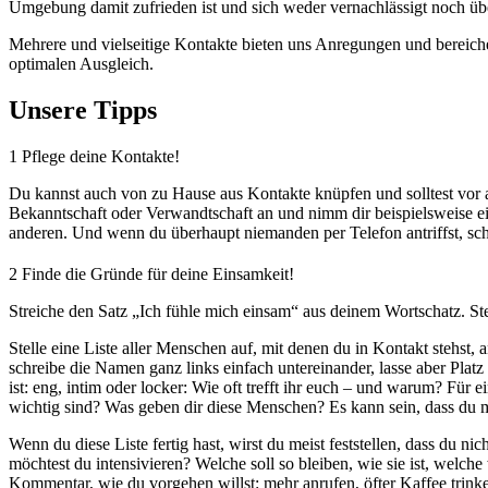
Umgebung damit zufrieden ist und sich weder vernachlässigt noch übe
Mehrere und vielseitige Kontakte bieten uns Anregungen und bereich
optimalen Ausgleich.
Unsere Tipps
1
Pflege deine Kontakte!
Du kannst auch von zu Hause aus Kontakte knüpfen und solltest vor al
Bekanntschaft oder Verwandtschaft an und nimm dir beispielsweise ein
anderen. Und wenn du überhaupt niemanden per Telefon antriffst, schr
2
Finde die Gründe für deine Einsamkeit!
Streiche den Satz „Ich fühle mich einsam“ aus deinem Wortschatz. Stell
Stelle eine Liste aller Menschen auf, mit denen du in Kontakt stehst,
schreibe die Namen ganz links einfach untereinander, lasse aber Platz
ist: eng, intim oder locker: Wie oft trefft ihr euch – und warum? Für
wichtig sind? Was geben dir diese Menschen? Es kann sein, dass du manch
Wenn du diese Liste fertig hast, wirst du meist feststellen, dass du
möchtest du intensivieren? Welche soll so bleiben, wie sie ist, welch
Kommentar, wie du vorgehen willst: mehr anrufen, öfter Kaffee tri