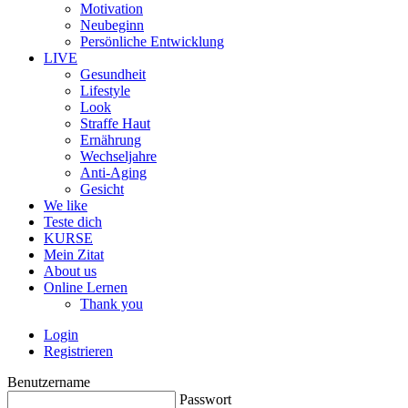
Motivation
Neubeginn
Persönliche Entwicklung
LIVE
Gesundheit
Lifestyle
Look
Straffe Haut
Ernährung
Wechseljahre
Anti-Aging
Gesicht
We like
Teste dich
KURSE
Mein Zitat
About us
Online Lernen
Thank you
Login
Registrieren
Benutzername
Passwort