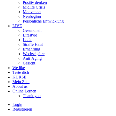
Positiv denken
Midlife Crisis
Motivation
Neubeginn
Persönliche Entwicklung
LIVE
Gesundheit
Lifestyle
Look
Straffe Haut
Ernährung
Wechseljahre
Anti-Aging
Gesicht
We like
Teste dich
KURSE
Mein Zitat
About us
Online Lernen
Thank you
Login
Registrieren