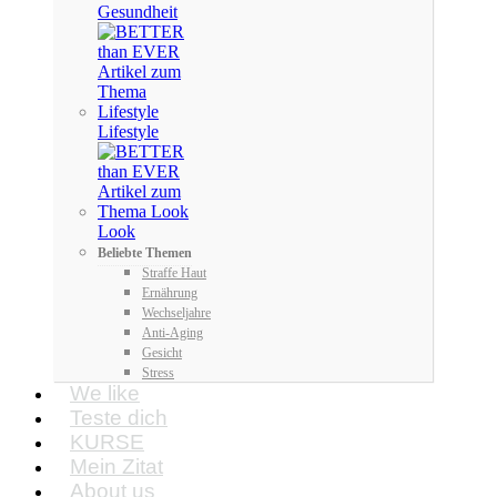
Gesundheit
Lifestyle
Look
Beliebte Themen
Straffe Haut
Ernährung
Wechseljahre
Anti-Aging
Gesicht
Stress
We like
Teste dich
KURSE
Mein Zitat
About us