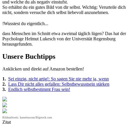
und welche du als negativ einstufst.
So erhältst du ein gutes Bild von dir selbst. Wichtig: Verurteile dich
nicht, sondern versuche dich selbst liebevoll anzunehmen.
!
Wusstest du eigentlich...
dass Menschen im Schnitt etwa zweimal täglich lügen? Das hat der
Psychologe Helmut Lukesch von der Universität Regensburg
herausgefunden.
Unsere Buchtipps
Anklicken und direkt auf Amazon bestellen!
1.
Sei einzig, nicht artig!: So sagen Sie nie mehr ja, wenn
2.
Lass Dir nicht alles gefallen: Selbstbewusstsein stärken
3.
Endlich selbstbestimmt Frau sein!
Bildnachweis: kunertuscom/Bigstock.com
Zitat