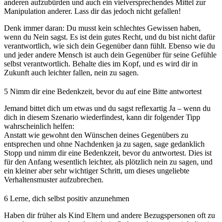
anderen aufzubürden und auch ein vielversprechendes Mittel zur
Manipulation anderer. Lass dir das jedoch nicht gefallen!
Denk immer daran: Du musst kein schlechtes Gewissen haben,
wenn du Nein sagst. Es ist dein gutes Recht, und du bist nicht dafür
verantwortlich, wie sich dein Gegenüber dann fühlt. Ebenso wie du
und jeder andere Mensch ist auch dein Gegenüber für seine Gefühle
selbst verantwortlich. Behalte dies im Kopf, und es wird dir in
Zukunft auch leichter fallen, nein zu sagen.
5
Nimm dir eine Bedenkzeit, bevor du auf eine Bitte antwortest
Jemand bittet dich um etwas und du sagst reflexartig Ja – wenn du
dich in diesem Szenario wiederfindest, kann dir folgender Tipp
wahrscheinlich helfen:
Anstatt wie gewohnt den Wünschen deines Gegenübers zu
entsprechen und ohne Nachdenken ja zu sagen, sage gedanklich
Stopp und nimm dir eine Bedenkzeit, bevor du antwortest. Dies ist
für den Anfang wesentlich leichter, als plötzlich nein zu sagen, und
ein kleiner aber sehr wichtiger Schritt, um dieses ungeliebte
Verhaltensmuster aufzubrechen.
6
Lerne, dich selbst positiv anzunehmen
Haben dir früher als Kind Eltern und andere Bezugspersonen oft zu