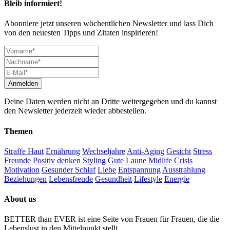
Bleib informiert!
Abonniere jetzt unseren wöchentlichen Newsletter und lass Dich
von den neuesten Tipps und Zitaten inspirieren!
Deine Daten werden nicht an Dritte weitergegeben und du kannst
den Newsletter jederzeit wieder abbestellen.
Themen
Straffe Haut
Ernährung
Wechseljahre
Anti-Aging
Gesicht
Stress
Freunde
Positiv denken
Styling
Gute Laune
Midlife Crisis
Motivation
Gesunder Schlaf
Liebe
Entspannung
Ausstrahlung
Beziehungen
Lebensfreude
Gesundheit
Lifestyle
Energie
About us
BETTER than EVER ist eine Seite von Frauen für Frauen, die die
Lebenslust in den Mittelpunkt stellt.