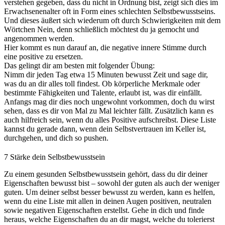
verstehen gegeben, dass du nicht in Ordnung bist, zeigt sich dies im
Erwachsenenalter oft in Form eines schlechten Selbstbewusstseins.
Und dieses äußert sich wiederum oft durch Schwierigkeiten mit dem
Wörtchen Nein, denn schließlich möchtest du ja gemocht und
angenommen werden.
Hier kommt es nun darauf an, die negative innere Stimme durch
eine positive zu ersetzen.
Das gelingt dir am besten mit folgender Übung:
Nimm dir jeden Tag etwa 15 Minuten bewusst Zeit und sage dir,
was du an dir alles toll findest. Ob körperliche Merkmale oder
bestimmte Fähigkeiten und Talente, erlaubt ist, was dir einfällt.
Anfangs mag dir dies noch ungewohnt vorkommen, doch du wirst
sehen, dass es dir von Mal zu Mal leichter fällt. Zusätzlich kann es
auch hilfreich sein, wenn du alles Positive aufschreibst. Diese Liste
kannst du gerade dann, wenn dein Selbstvertrauen im Keller ist,
durchgehen, und dich so pushen.
7
Stärke dein Selbstbewusstsein
Zu einem gesunden Selbstbewusstsein gehört, dass du dir deiner
Eigenschaften bewusst bist – sowohl der guten als auch der weniger
guten. Um deiner selbst besser bewusst zu werden, kann es helfen,
wenn du eine Liste mit allen in deinen Augen positiven, neutralen
sowie negativen Eigenschaften erstellst. Gehe in dich und finde
heraus, welche Eigenschaften du an dir magst, welche du tolerierst