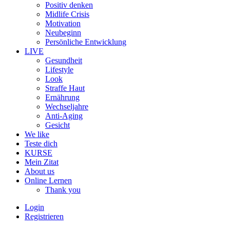
Positiv denken
Midlife Crisis
Motivation
Neubeginn
Persönliche Entwicklung
LIVE
Gesundheit
Lifestyle
Look
Straffe Haut
Ernährung
Wechseljahre
Anti-Aging
Gesicht
We like
Teste dich
KURSE
Mein Zitat
About us
Online Lernen
Thank you
Login
Registrieren