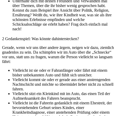
Unterhalte dich mit deinen Freunden und Verwandten mal
über Themen, über die ihr bisher wenig gesprochen habt.
Kennst du zum Beispiel ihre Ansicht über Politik, Religion,
Ernährung? Weißt du, wie ihre Kindheit war, was sie als ihre
schönsten Erlebnisse empfinden und welche
Schicksalsschläge sie erlebt haben? Frag doch einfach mal
nach!
2
Gedankenspiel: Was könnte dahinterstecken?
Gerade, wenn wir uns über andere ärgern, neigen wir dazu, ziemlich
gnadenlos zu sein. Da schimpfen wir im Auto über die „Schnecke“
vor uns, statt uns zu fragen, warum die Person vielleicht so langsam
fährt:
Vielleicht ist sie oder er Fahranfänger oder fährt mit einem
bisher unbekannten Auto und fühlt sich unsicher.
Vielleicht kommt sie oder er gerade aus einer anstrengenden
Nachtschicht und möchte so übermüdet lieber nicht zu schnell
fahren.
Vielleicht sitzt ein Kleinkind mit im Auto, das einen Teil der
Aufmerksamkeit des Fahrers beansprucht.
Vielleicht ist die Fahrerin gedanklich mit einem Ehestreit, der
bevorstehenden Geburt seines Kindes, einer
Krankheitsdiagnose, einer anstehenden Prüfung oder einem