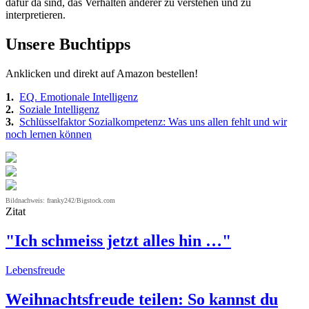
dafür da sind, das Verhalten anderer zu verstehen und zu
interpretieren.
Unsere Buchtipps
Anklicken und direkt auf Amazon bestellen!
1.
EQ. Emotionale Intelligenz
2.
Soziale Intelligenz
3.
Schlüsselfaktor Sozialkompetenz: Was uns allen fehlt und wir
noch lernen können
Bildnachweis: franky242/Bigstock.com
Zitat
"Ich schmeiss jetzt alles hin …"
Lebensfreude
Weihnachtsfreude teilen: So kannst du