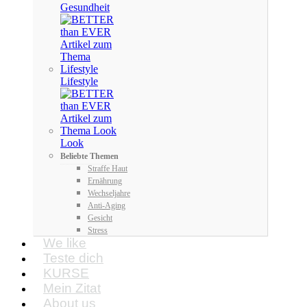
Gesundheit
Lifestyle
Look
Beliebte Themen
Straffe Haut
Ernährung
Wechseljahre
Anti-Aging
Gesicht
Stress
We like
Teste dich
KURSE
Mein Zitat
About us