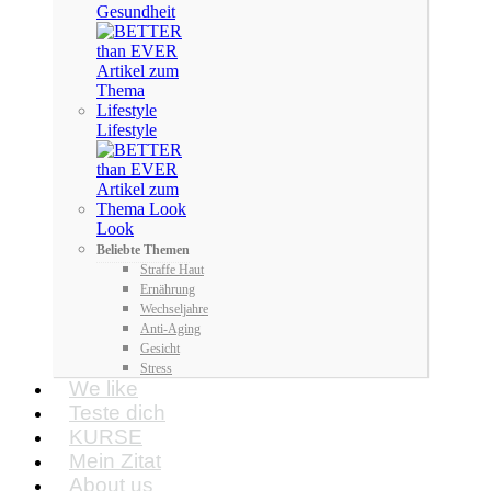
Gesundheit
Lifestyle
Look
Beliebte Themen
Straffe Haut
Ernährung
Wechseljahre
Anti-Aging
Gesicht
Stress
We like
Teste dich
KURSE
Mein Zitat
About us