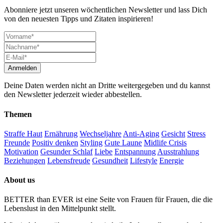
Abonniere jetzt unseren wöchentlichen Newsletter und lass Dich
von den neuesten Tipps und Zitaten inspirieren!
Deine Daten werden nicht an Dritte weitergegeben und du kannst
den Newsletter jederzeit wieder abbestellen.
Themen
Straffe Haut
Ernährung
Wechseljahre
Anti-Aging
Gesicht
Stress
Freunde
Positiv denken
Styling
Gute Laune
Midlife Crisis
Motivation
Gesunder Schlaf
Liebe
Entspannung
Ausstrahlung
Beziehungen
Lebensfreude
Gesundheit
Lifestyle
Energie
About us
BETTER than EVER ist eine Seite von Frauen für Frauen, die die
Lebenslust in den Mittelpunkt stellt.