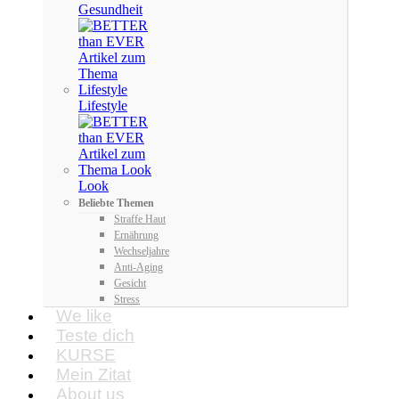
Gesundheit
Lifestyle
Look
Beliebte Themen
Straffe Haut
Ernährung
Wechseljahre
Anti-Aging
Gesicht
Stress
We like
Teste dich
KURSE
Mein Zitat
About us