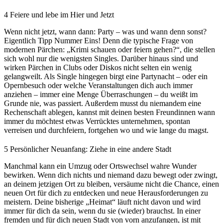
4
Feiere und lebe im Hier und Jetzt
Wenn nicht jetzt, wann dann: Party – was und wann denn sonst?
Eigentlich Tipp Nummer Eins! Denn die typische Frage von
modernen Pärchen: „Krimi schauen oder feiern gehen?“, die stellen
sich wohl nur die wenigsten Singles. Darüber hinaus sind und
wirken Pärchen in Clubs oder Diskos nicht selten ein wenig
gelangweilt. Als Single hingegen birgt eine Partynacht – oder ein
Opernbesuch oder welche Veranstaltungen dich auch immer
anziehen – immer eine Menge Überraschungen – du weißt im
Grunde nie, was passiert. Außerdem musst du niemandem eine
Rechenschaft ablegen, kannst mit deinen besten Freundinnen wann
immer du möchtest etwas Verrücktes unternehmen, spontan
verreisen und durchfeiern, fortgehen wo und wie lange du magst.
5
Persönlicher Neuanfang: Ziehe in eine andere Stadt
Manchmal kann ein Umzug oder Ortswechsel wahre Wunder
bewirken. Wenn dich nichts und niemand dazu bewegt oder zwingt,
an deinem jetzigen Ort zu bleiben, versäume nicht die Chance, einen
neuen Ort für dich zu entdecken und neue Herausforderungen zu
meistern. Deine bisherige „Heimat“ läuft nicht davon und wird
immer für dich da sein, wenn du sie (wieder) brauchst. In einer
fremden und für dich neuen Stadt von vorn anzufangen, ist mit