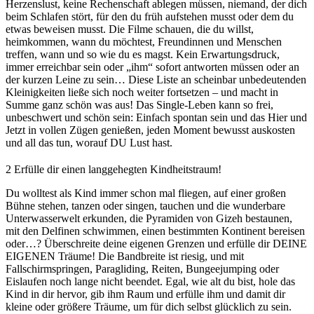
Herzenslust, keine Rechenschaft ablegen müssen, niemand, der dich
beim Schlafen stört, für den du früh aufstehen musst oder dem du
etwas beweisen musst. Die Filme schauen, die du willst,
heimkommen, wann du möchtest, Freundinnen und Menschen
treffen, wann und so wie du es magst. Kein Erwartungsdruck,
immer erreichbar sein oder „ihm“ sofort antworten müssen oder an
der kurzen Leine zu sein… Diese Liste an scheinbar unbedeutenden
Kleinigkeiten ließe sich noch weiter fortsetzen – und macht in
Summe ganz schön was aus! Das Single-Leben kann so frei,
unbeschwert und schön sein: Einfach spontan sein und das Hier und
Jetzt in vollen Zügen genießen, jeden Moment bewusst auskosten
und all das tun, worauf DU Lust hast.
2
Erfülle dir einen langgehegten Kindheitstraum!
Du wolltest als Kind immer schon mal fliegen, auf einer großen
Bühne stehen, tanzen oder singen, tauchen und die wunderbare
Unterwasserwelt erkunden, die Pyramiden von Gizeh bestaunen,
mit den Delfinen schwimmen, einen bestimmten Kontinent bereisen
oder…? Überschreite deine eigenen Grenzen und erfülle dir DEINE
EIGENEN Träume! Die Bandbreite ist riesig, und mit
Fallschirmspringen, Paragliding, Reiten, Bungeejumping oder
Eislaufen noch lange nicht beendet. Egal, wie alt du bist, hole das
Kind in dir hervor, gib ihm Raum und erfülle ihm und damit dir
kleine oder größere Träume, um für dich selbst glücklich zu sein.