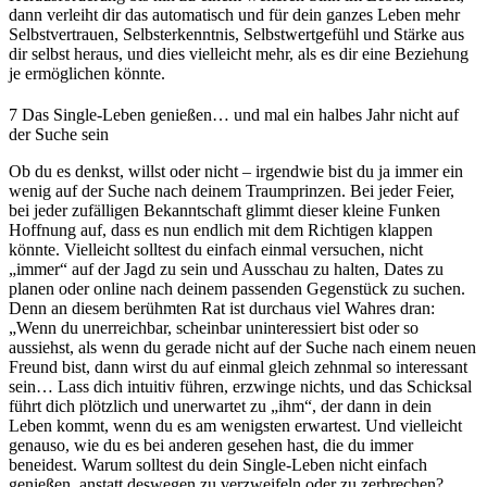
dann verleiht dir das automatisch und für dein ganzes Leben mehr
Selbstvertrauen, Selbsterkenntnis, Selbstwertgefühl und Stärke aus
dir selbst heraus, und dies vielleicht mehr, als es dir eine Beziehung
je ermöglichen könnte.
7
Das Single-Leben genießen… und mal ein halbes Jahr nicht auf
der Suche sein
Ob du es denkst, willst oder nicht – irgendwie bist du ja immer ein
wenig auf der Suche nach deinem Traumprinzen. Bei jeder Feier,
bei jeder zufälligen Bekanntschaft glimmt dieser kleine Funken
Hoffnung auf, dass es nun endlich mit dem Richtigen klappen
könnte. Vielleicht solltest du einfach einmal versuchen, nicht
„immer“ auf der Jagd zu sein und Ausschau zu halten, Dates zu
planen oder online nach deinem passenden Gegenstück zu suchen.
Denn an diesem berühmten Rat ist durchaus viel Wahres dran:
„Wenn du unerreichbar, scheinbar uninteressiert bist oder so
aussiehst, als wenn du gerade nicht auf der Suche nach einem neuen
Freund bist, dann wirst du auf einmal gleich zehnmal so interessant
sein… Lass dich intuitiv führen, erzwinge nichts, und das Schicksal
führt dich plötzlich und unerwartet zu „ihm“, der dann in dein
Leben kommt, wenn du es am wenigsten erwartest. Und vielleicht
genauso, wie du es bei anderen gesehen hast, die du immer
beneidest. Warum solltest du dein Single-Leben nicht einfach
genießen, anstatt deswegen zu verzweifeln oder zu zerbrechen?