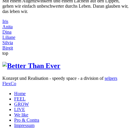
Mit einem Augenzwinkern und einem Lächeln auf den Lippen,
gehen wir einfach unbeschwerter durchs Leben. Daran glauben wir,
das leben wir.
Iris
Anita
Dina
Liliane
Silvia
Birgit
top
Konzept und Realisation - speedy space - a division of
selpers
FlexCo
Home
FEEL
GROW
LIVE
We like
Pro & Contra
Impressum