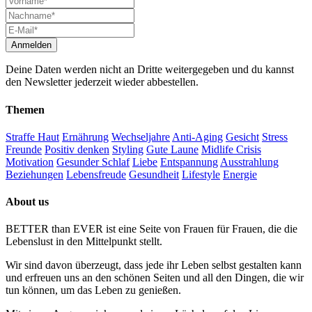
Deine Daten werden nicht an Dritte weitergegeben und du kannst
den Newsletter jederzeit wieder abbestellen.
Themen
Straffe Haut
Ernährung
Wechseljahre
Anti-Aging
Gesicht
Stress
Freunde
Positiv denken
Styling
Gute Laune
Midlife Crisis
Motivation
Gesunder Schlaf
Liebe
Entspannung
Ausstrahlung
Beziehungen
Lebensfreude
Gesundheit
Lifestyle
Energie
About us
BETTER than EVER ist eine Seite von Frauen für Frauen, die die
Lebenslust in den Mittelpunkt stellt.
Wir sind davon überzeugt, dass jede ihr Leben selbst gestalten kann
und erfreuen uns an den schönen Seiten und all den Dingen, die wir
tun können, um das Leben zu genießen.