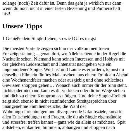
solange (noch) Zeit dafür ist. Denn das geht ja wirklich nur dann,
wenn du noch nicht in einer festen Beziehung und Partnerschaft
bist!
Unsere Tipps
1
Genieße dein Single-Leben, so wie DU es magst
Die meisten Vorteile zeigen sich in der vollkommen freien
Freizeitgestaltung – genau dort, wo Alleinstehende in der Regel die
Nachteile sehen. Niemand kann seinen Interessen und Hobbys mit
der gleichen Leidenschaft und Intensität nachgehen wie ein
ungebundener Single. Wo Lust und Laune es erfordern, kannst du
denselben Film ein fünftes Mal ansehen, aus einem Drink am Abend
eine Wochenendfeier machen oder ausgiebig und ohne schlechtes
Gewissen shoppen gehen… Wonach auch immer dir der Sinn steht,
nichts oder niemand kann es dir verbieten oder dir im Wege stehen
und dich zu einem Kompromiss nötigen. Und deine Single-Freiheit
zeigt sich ebenso in nicht stattfindenden Streitgesprächen über
unangenehme Familienbesuche, die Wahl der
Wohnungseinrichtungen und divergierende Urlaubsziele, kurz: in
allen Entscheidungen und Fragen, die du als Single eigenständig
und stressfrei treffen kannst – ganz wie du allein es möchtest. Spät
aufstehen, einkaufen, bummeln, abhängen und shoppen nach