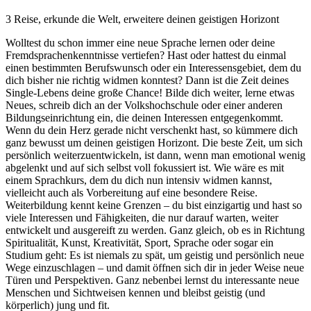
3
Reise, erkunde die Welt, erweitere deinen geistigen Horizont
Wolltest du schon immer eine neue Sprache lernen oder deine
Fremdsprachenkenntnisse vertiefen? Hast oder hattest du einmal
einen bestimmten Berufswunsch oder ein Interessensgebiet, dem du
dich bisher nie richtig widmen konntest? Dann ist die Zeit deines
Single-Lebens deine große Chance! Bilde dich weiter, lerne etwas
Neues, schreib dich an der Volkshochschule oder einer anderen
Bildungseinrichtung ein, die deinen Interessen entgegenkommt.
Wenn du dein Herz gerade nicht verschenkt hast, so kümmere dich
ganz bewusst um deinen geistigen Horizont. Die beste Zeit, um sich
persönlich weiterzuentwickeln, ist dann, wenn man emotional wenig
abgelenkt und auf sich selbst voll fokussiert ist. Wie wäre es mit
einem Sprachkurs, dem du dich nun intensiv widmen kannst,
vielleicht auch als Vorbereitung auf eine besondere Reise.
Weiterbildung kennt keine Grenzen – du bist einzigartig und hast so
viele Interessen und Fähigkeiten, die nur darauf warten, weiter
entwickelt und ausgereift zu werden. Ganz gleich, ob es in Richtung
Spiritualität, Kunst, Kreativität, Sport, Sprache oder sogar ein
Studium geht: Es ist niemals zu spät, um geistig und persönlich neue
Wege einzuschlagen – und damit öffnen sich dir in jeder Weise neue
Türen und Perspektiven. Ganz nebenbei lernst du interessante neue
Menschen und Sichtweisen kennen und bleibst geistig (und
körperlich) jung und fit.