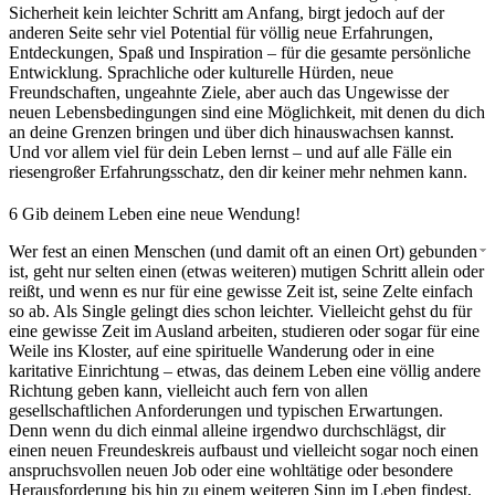
Sicherheit kein leichter Schritt am Anfang, birgt jedoch auf der
anderen Seite sehr viel Potential für völlig neue Erfahrungen,
Entdeckungen, Spaß und Inspiration – für die gesamte persönliche
Entwicklung. Sprachliche oder kulturelle Hürden, neue
Freundschaften, ungeahnte Ziele, aber auch das Ungewisse der
neuen Lebensbedingungen sind eine Möglichkeit, mit denen du dich
an deine Grenzen bringen und über dich hinauswachsen kannst.
Und vor allem viel für dein Leben lernst – und auf alle Fälle ein
riesengroßer Erfahrungsschatz, den dir keiner mehr nehmen kann.
6
Gib deinem Leben eine neue Wendung!
Wer fest an einen Menschen (und damit oft an einen Ort) gebunden
ist, geht nur selten einen (etwas weiteren) mutigen Schritt allein oder
reißt, und wenn es nur für eine gewisse Zeit ist, seine Zelte einfach
so ab. Als Single gelingt dies schon leichter. Vielleicht gehst du für
eine gewisse Zeit im Ausland arbeiten, studieren oder sogar für eine
Weile ins Kloster, auf eine spirituelle Wanderung oder in eine
karitative Einrichtung – etwas, das deinem Leben eine völlig andere
Richtung geben kann, vielleicht auch fern von allen
gesellschaftlichen Anforderungen und typischen Erwartungen.
Denn wenn du dich einmal alleine irgendwo durchschlägst, dir
einen neuen Freundeskreis aufbaust und vielleicht sogar noch einen
anspruchsvollen neuen Job oder eine wohltätige oder besondere
Herausforderung bis hin zu einem weiteren Sinn im Leben findest,