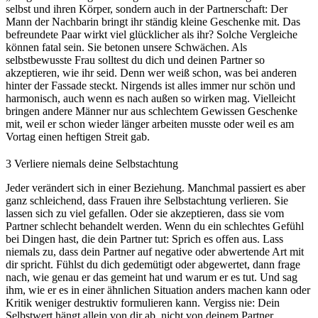
selbst und ihren Körper, sondern auch in der Partnerschaft: Der
Mann der Nachbarin bringt ihr ständig kleine Geschenke mit. Das
befreundete Paar wirkt viel glücklicher als ihr? Solche Vergleiche
können fatal sein. Sie betonen unsere Schwächen. Als
selbstbewusste Frau solltest du dich und deinen Partner so
akzeptieren, wie ihr seid. Denn wer weiß schon, was bei anderen
hinter der Fassade steckt. Nirgends ist alles immer nur schön und
harmonisch, auch wenn es nach außen so wirken mag. Vielleicht
bringen andere Männer nur aus schlechtem Gewissen Geschenke
mit, weil er schon wieder länger arbeiten musste oder weil es am
Vortag einen heftigen Streit gab.
3
Verliere niemals deine Selbstachtung
Jeder verändert sich in einer Beziehung. Manchmal passiert es aber
ganz schleichend, dass Frauen ihre Selbstachtung verlieren. Sie
lassen sich zu viel gefallen. Oder sie akzeptieren, dass sie vom
Partner schlecht behandelt werden. Wenn du ein schlechtes Gefühl
bei Dingen hast, die dein Partner tut: Sprich es offen aus. Lass
niemals zu, dass dein Partner auf negative oder abwertende Art mit
dir spricht. Fühlst du dich gedemütigt oder abgewertet, dann frage
nach, wie genau er das gemeint hat und warum er es tut. Und sag
ihm, wie er es in einer ähnlichen Situation anders machen kann oder
Kritik weniger destruktiv formulieren kann. Vergiss nie: Dein
Selbstwert hängt allein von dir ab, nicht von deinem Partner.