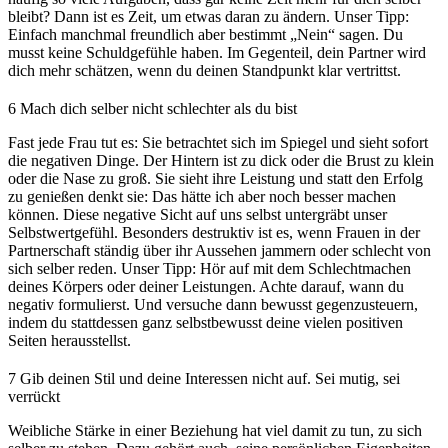
bleibt? Dann ist es Zeit, um etwas daran zu ändern. Unser Tipp:
Einfach manchmal freundlich aber bestimmt „Nein“ sagen. Du
musst keine Schuldgefühle haben. Im Gegenteil, dein Partner wird
dich mehr schätzen, wenn du deinen Standpunkt klar vertrittst.
6
Mach dich selber nicht schlechter als du bist
Fast jede Frau tut es: Sie betrachtet sich im Spiegel und sieht sofort
die negativen Dinge. Der Hintern ist zu dick oder die Brust zu klein
oder die Nase zu groß. Sie sieht ihre Leistung und statt den Erfolg
zu genießen denkt sie: Das hätte ich aber noch besser machen
können. Diese negative Sicht auf uns selbst untergräbt unser
Selbstwertgefühl. Besonders destruktiv ist es, wenn Frauen in der
Partnerschaft ständig über ihr Aussehen jammern oder schlecht von
sich selber reden. Unser Tipp: Hör auf mit dem Schlechtmachen
deines Körpers oder deiner Leistungen. Achte darauf, wann du
negativ formulierst. Und versuche dann bewusst gegenzusteuern,
indem du stattdessen ganz selbstbewusst deine vielen positiven
Seiten herausstellst.
7
Gib deinen Stil und deine Interessen nicht auf. Sei mutig, sei
verrückt
Weibliche Stärke in einer Beziehung hat viel damit zu tun, zu sich