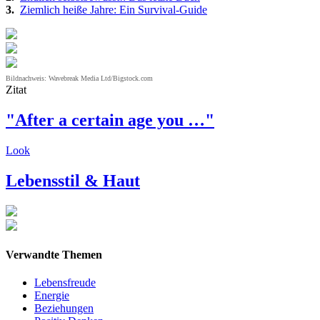
3.
Ziemlich heiße Jahre: Ein Survival-Guide
Bildnachweis: Wavebreak Media Ltd/Bigstock.com
Zitat
"After a certain age you …"
Look
Lebensstil & Haut
Verwandte Themen
Lebensfreude
Energie
Beziehungen