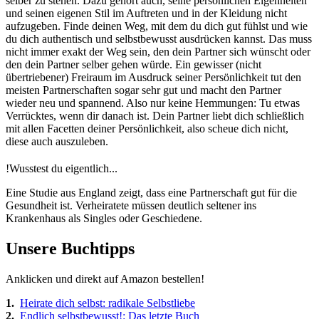
selber zu stehen. Dazu gehört auch, seine persönlichen Eigenheiten
und seinen eigenen Stil im Auftreten und in der Kleidung nicht
aufzugeben. Finde deinen Weg, mit dem du dich gut fühlst und wie
du dich authentisch und selbstbewusst ausdrücken kannst. Das muss
nicht immer exakt der Weg sein, den dein Partner sich wünscht oder
den dein Partner selber gehen würde. Ein gewisser (nicht
übertriebener) Freiraum im Ausdruck seiner Persönlichkeit tut den
meisten Partnerschaften sogar sehr gut und macht den Partner
wieder neu und spannend. Also nur keine Hemmungen: Tu etwas
Verrücktes, wenn dir danach ist. Dein Partner liebt dich schließlich
mit allen Facetten deiner Persönlichkeit, also scheue dich nicht,
diese auch auszuleben.
!
Wusstest du eigentlich...
Eine Studie aus England zeigt, dass eine Partnerschaft gut für die
Gesundheit ist. Verheiratete müssen deutlich seltener ins
Krankenhaus als Singles oder Geschiedene.
Unsere Buchtipps
Anklicken und direkt auf Amazon bestellen!
1.
Heirate dich selbst: radikale Selbstliebe
2.
Endlich selbstbewusst!: Das letzte Buch