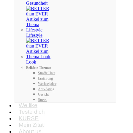
Gesundheit
Lifestyle
Look
Beliebte Themen
Straffe Haut
Ernährung
Wechseljahre
Anti-Aging
Gesicht
Stress
We like
Teste dich
KURSE
Mein Zitat
About us