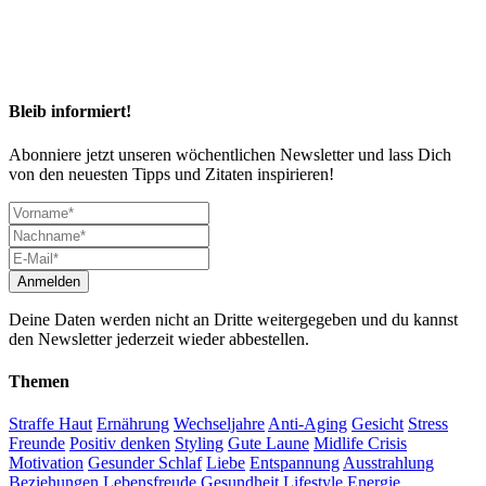
Bleib informiert!
Abonniere jetzt unseren wöchentlichen Newsletter und lass Dich
von den neuesten Tipps und Zitaten inspirieren!
Deine Daten werden nicht an Dritte weitergegeben und du kannst
den Newsletter jederzeit wieder abbestellen.
Themen
Straffe Haut
Ernährung
Wechseljahre
Anti-Aging
Gesicht
Stress
Freunde
Positiv denken
Styling
Gute Laune
Midlife Crisis
Motivation
Gesunder Schlaf
Liebe
Entspannung
Ausstrahlung
Beziehungen
Lebensfreude
Gesundheit
Lifestyle
Energie