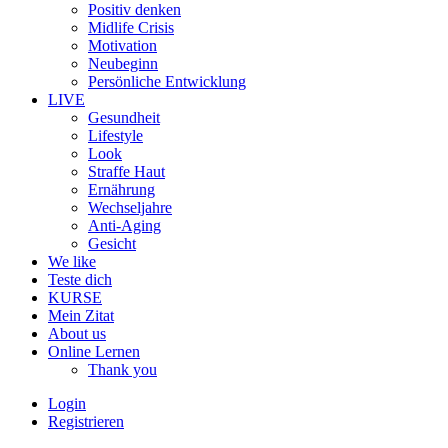
Positiv denken
Midlife Crisis
Motivation
Neubeginn
Persönliche Entwicklung
LIVE
Gesundheit
Lifestyle
Look
Straffe Haut
Ernährung
Wechseljahre
Anti-Aging
Gesicht
We like
Teste dich
KURSE
Mein Zitat
About us
Online Lernen
Thank you
Login
Registrieren