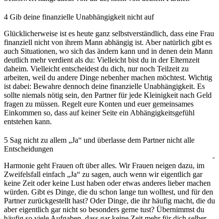
4
Gib deine finanzielle Unabhängigkeit nicht auf
Glücklicherweise ist es heute ganz selbstverständlich, dass eine Frau
finanziell nicht von ihrem Mann abhängig ist. Aber natürlich gibt es
auch Situationen, wo sich das ändern kann und in denen dein Mann
deutlich mehr verdient als du: Vielleicht bist du in der Elternzeit
daheim. Vielleicht entscheidest du dich, nur noch Teilzeit zu
arbeiten, weil du andere Dinge nebenher machen möchtest. Wichtig
ist dabei: Bewahre dennoch deine finanzielle Unabhängigkeit. Es
sollte niemals nötig sein, den Partner für jede Kleinigkeit nach Geld
fragen zu müssen. Regelt eure Konten und euer gemeinsames
Einkommen so, dass auf keiner Seite ein Abhängigkeitsgefühl
entstehen kann.
5
Sag nicht zu allem „Ja“ und überlasse dem Partner nicht alle
Entscheidungen
Harmonie geht Frauen oft über alles. Wir Frauen neigen dazu, im
Zweifelsfall einfach „Ja“ zu sagen, auch wenn wir eigentlich gar
keine Zeit oder keine Lust haben oder etwas anderes lieber machen
würden. Gibt es Dinge, die du schon lange tun wolltest, und für den
Partner zurückgestellt hast? Oder Dinge, die ihr häufig macht, die du
aber eigentlich gar nicht so besonders gerne tust? Übernimmst du
häufig so viele Aufgaben, dass gar keine Zeit mehr für dich selber