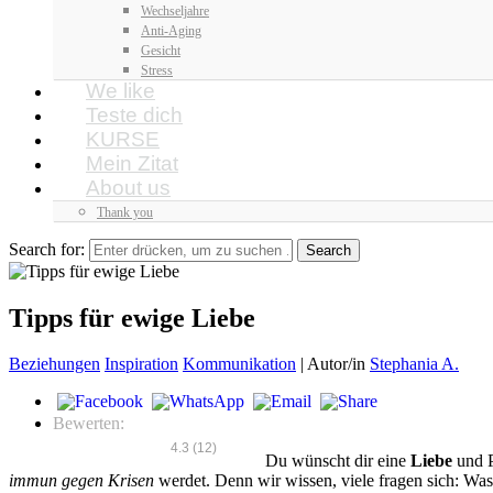
Wechseljahre
Anti-Aging
Gesicht
Stress
We like
Teste dich
KURSE
Mein Zitat
About us
Thank you
Search for:
Tipps für ewige Liebe
Beziehungen
Inspiration
Kommunikation
|
Autor/in
Stephania A.
Bewerten:
4.3
(
12
)
Du wünscht dir eine
Liebe
und P
immun gegen Krisen
werdet. Denn wir wissen, viele fragen sich: Wa