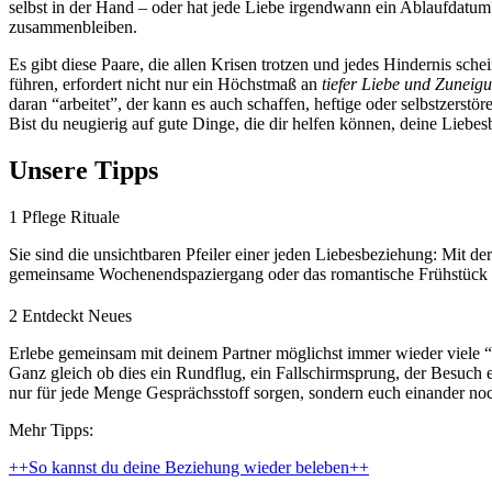
selbst in der Hand – oder hat jede Liebe irgendwann ein Ablaufdatum
zusammenbleiben.
Es gibt diese Paare, die allen Krisen trotzen und jedes Hindernis s
führen, erfordert nicht nur ein Höchstmaß an
tiefer Liebe und Zuneig
daran “arbeitet”, der kann es auch schaffen, heftige oder selbstzers
Bist du neugierig auf gute Dinge, die dir helfen können, deine Lieb
Unsere Tipps
1
Pflege Rituale
Sie sind die unsichtbaren Pfeiler einer jeden Liebesbeziehung: Mit der
gemeinsame Wochenendspaziergang oder das romantische Frühstück zu 
2
Entdeckt Neues
Erlebe gemeinsam mit deinem Partner möglichst immer wieder viele “e
Ganz gleich ob dies ein Rundflug, ein Fallschirmsprung, der Besuch e
nur für jede Menge Gesprächsstoff sorgen, sondern euch einander noc
Mehr Tipps:
++So kannst du deine Beziehung wieder beleben++