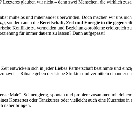
? Letzteres glauben wir nicht – denn zwei Menschen, die wirklich zus
cheinbar mühelos und miteinander überwinden. Doch machen wir uns nich
ung
, sondern auch die
Bereitschaft, Zeit und Energie in die gegensei
törerische Konflikte zu vermeiden und Beziehungsprobleme erfolgreich z
esbeziehung für immer dauern zu lassen? Dann aufgepasst!
 Zeit entwickeln sich in jeder Liebes-Partnerschaft bestimmte und einzi
zweit – Rituale geben der Liebe Struktur und vermitteln einander das
rste Male”. Sei neugierig, spontan und probiere zusammen mit deinem P
ines Konzertes oder Tanzkurses oder vielleicht auch eine Kurzreise in e
h näher bringen.