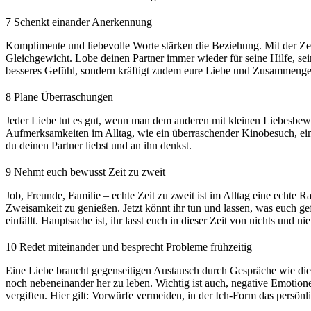
7
Schenkt einander Anerkennung
Komplimente und liebevolle Worte stärken die Beziehung. Mit der Zeit 
Gleichgewicht. Lobe deinen Partner immer wieder für seine Hilfe, sei
besseres Gefühl, sondern kräftigt zudem eure Liebe und Zusammengehö
8
Plane Überraschungen
Jeder Liebe tut es gut, wenn man dem anderen mit kleinen Liebesbewe
Aufmerksamkeiten im Alltag, wie ein überraschender Kinobesuch, eine
du deinen Partner liebst und an ihn denkst.
9
Nehmt euch bewusst Zeit zu zweit
Job, Freunde, Familie – echte Zeit zu zweit ist im Alltag eine echte 
Zweisamkeit zu genießen. Jetzt könnt ihr tun und lassen, was euch g
einfällt. Hauptsache ist, ihr lasst euch in dieser Zeit von nichts und 
10
Redet miteinander und besprecht Probleme frühzeitig
Eine Liebe braucht gegenseitigen Austausch durch Gespräche wie die 
noch nebeneinander her zu leben. Wichtig ist auch, negative Emotio
vergiften. Hier gilt: Vorwürfe vermeiden, in der Ich-Form das pers