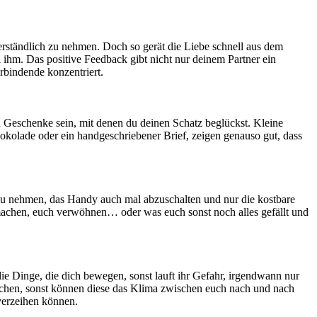
verständlich zu nehmen. Doch so gerät die Liebe schnell aus dem
i ihm. Das positive Feedback gibt nicht nur deinem Partner ein
rbindende konzentriert.
n Geschenke sein, mit denen du deinen Schatz beglückst. Kleine
okolade oder ein handgeschriebener Brief, zeigen genauso gut, dass
er zu nehmen, das Handy auch mal abzuschalten und nur die kostbare
g machen, euch verwöhnen… oder was euch sonst noch alles gefällt und
e Dinge, die dich bewegen, sonst lauft ihr Gefahr, irgendwann nur
rechen, sonst können diese das Klima zwischen euch nach und nach
verzeihen können.