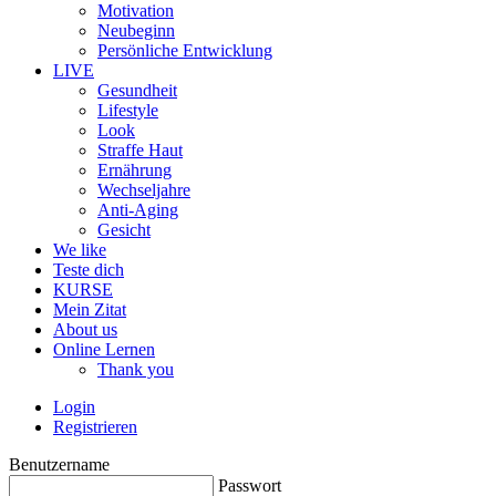
Motivation
Neubeginn
Persönliche Entwicklung
LIVE
Gesundheit
Lifestyle
Look
Straffe Haut
Ernährung
Wechseljahre
Anti-Aging
Gesicht
We like
Teste dich
KURSE
Mein Zitat
About us
Online Lernen
Thank you
Login
Registrieren
Benutzername
Passwort