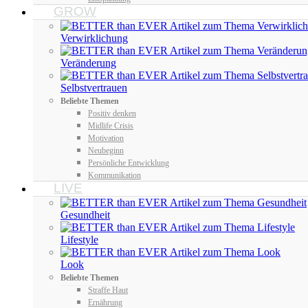
GROW
Verwirklichung
Veränderung
Selbstvertrauen
Beliebte Themen
Positiv denken
Midlife Crisis
Motivation
Neubeginn
Persönliche Entwicklung
Kommunikation
LIVE
Gesundheit
Lifestyle
Look
Beliebte Themen
Straffe Haut
Ernährung