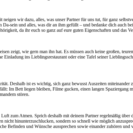
neigen wir dazu, alles, was unser Partner für uns tut, für ganz selbst
n Da-sein und alles, was dir an ihm gefüllt – und bedanke dich auch be
rigkeit, da ihr euch so ganz auf eure guten Eigenschaften und das Ve
isen zeigt, wie gern man ihn hat. Es müssen auch keine großen, teure
 Einladung ins Lieblingsrestaurant oder eine Tafel seiner Lieblingssch
Rarität. Deshalb ist es wichtig, sich ganz bewusst Auszeiten miteinand
efällt: Im Bett liegen bleiben, Filme gucken, einen langen Spaziergan
niemandem stören.
Luft zum Atmen. Sprich deshalb mit deinem Partner regelmäßig über di
nen nicht hinunterzuschlucken, sondern so schnell wie möglich anzusp
önliche Befinden und Wünsche aussprechen sowie einander zuhören und 