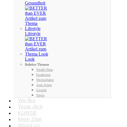
Gesundheit
Lifestyle
Look
Beliebte Themen
Straffe Haut
Ernährung
Wechseljahre
Anti-Aging
Gesicht
Stress
We like
Teste dich
KURSE
Mein Zitat
About us