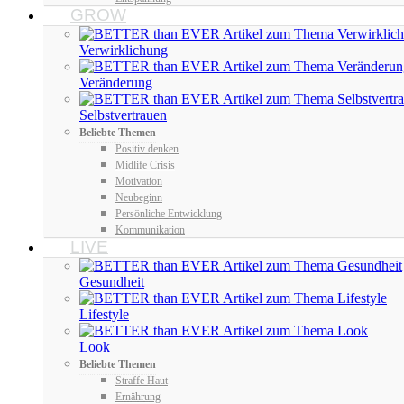
GROW
Verwirklichung
Veränderung
Selbstvertrauen
Beliebte Themen
Positiv denken
Midlife Crisis
Motivation
Neubeginn
Persönliche Entwicklung
Kommunikation
LIVE
Gesundheit
Lifestyle
Look
Beliebte Themen
Straffe Haut
Ernährung