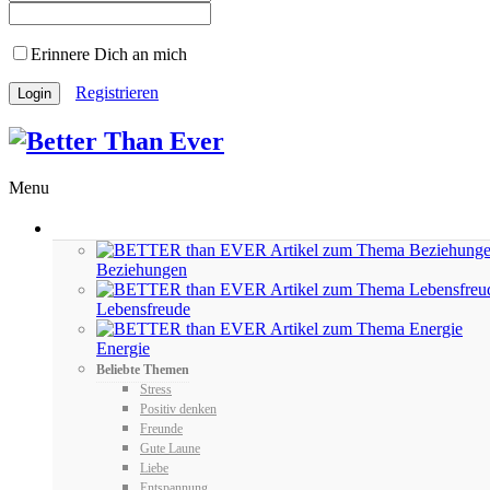
Erinnere Dich an mich
Registrieren
Menu
FEEL
Beziehungen
Lebensfreude
Energie
Beliebte Themen
Stress
Positiv denken
Freunde
Gute Laune
Liebe
Entspannung