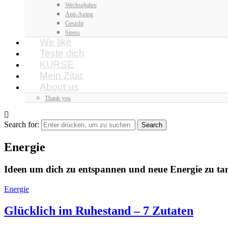
Wechseljahre
Anti-Aging
Gesicht
Stress
We like
Teste dich
KURSE
Mein Zitat
About us
Thank you
Search for:
Energie
Ideen um dich zu entspannen und neue Energie zu ta
Energie
Glücklich im Ruhestand – 7 Zutaten