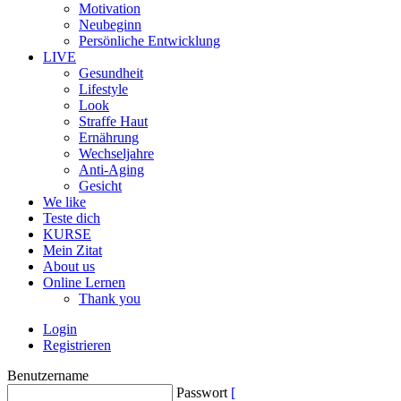
Motivation
Neubeginn
Persönliche Entwicklung
LIVE
Gesundheit
Lifestyle
Look
Straffe Haut
Ernährung
Wechseljahre
Anti-Aging
Gesicht
We like
Teste dich
KURSE
Mein Zitat
About us
Online Lernen
Thank you
Login
Registrieren
Benutzername
Passwort