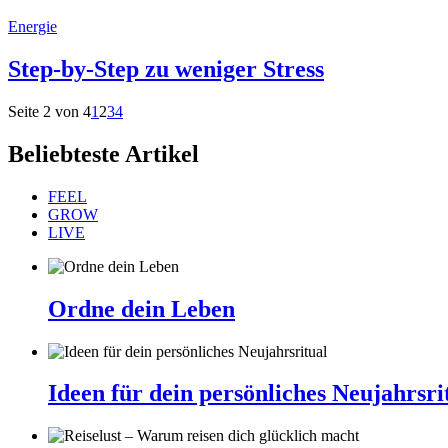
Energie
Step-by-Step zu weniger Stress
Seite 2 von 4
1
2
3
4
Beliebteste Artikel
FEEL
GROW
LIVE
Ordne dein Leben
Ideen für dein persönliches Neujahrsri