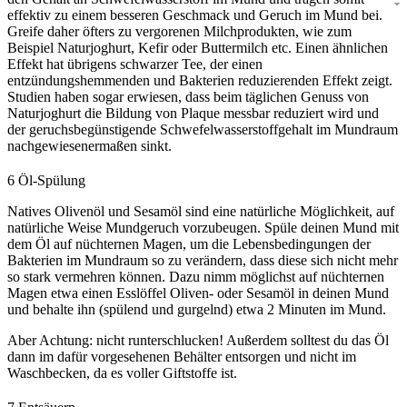
effektiv zu einem besseren Geschmack und Geruch im Mund bei.
Greife daher öfters zu vergorenen Milchprodukten, wie zum
Beispiel Naturjoghurt, Kefir oder Buttermilch etc. Einen ähnlichen
Effekt hat übrigens schwarzer Tee, der einen
entzündungshemmenden und Bakterien reduzierenden Effekt zeigt.
Studien haben sogar erwiesen, dass beim täglichen Genuss von
Naturjoghurt die Bildung von Plaque messbar reduziert wird und
der geruchsbegünstigende Schwefelwasserstoffgehalt im Mundraum
nachgewiesenermaßen sinkt.
6
Öl-Spülung
Natives Olivenöl und Sesamöl sind eine natürliche Möglichkeit, auf
natürliche Weise Mundgeruch vorzubeugen. Spüle deinen Mund mit
dem Öl auf nüchternen Magen, um die Lebensbedingungen der
Bakterien im Mundraum so zu verändern, dass diese sich nicht mehr
so stark vermehren können. Dazu nimm möglichst auf nüchternen
Magen etwa einen Esslöffel Oliven- oder Sesamöl in deinen Mund
und behalte ihn (spülend und gurgelnd) etwa 2 Minuten im Mund.
Aber Achtung: nicht runterschlucken! Außerdem solltest du das Öl
dann im dafür vorgesehenen Behälter entsorgen und nicht im
Waschbecken, da es voller Giftstoffe ist.