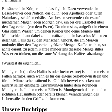
7
Entsäuern
Entsäuere dein Körper – und das täglich! Dazu verwende ein
Basen-Pulver oder Natron, das du in jeder Apotheke oder guten
Naturkostgeschäften erhältst. Am besten verwendest du es auf
nüchternen Magen jeden Morgen bzw. ein bis drei Esslöffel über
den Tag verteilt (vor dem Essen). Du nimmst es, aufgelöst in einem
Glas stillem Wasser, um deinen Körper und deine Magen- und
Mundschleimhaut dabei zu unterstützen, in ein basisches Milieu zu
gelangen. Falls du zu den Menschen gehörst, die am Morgen
und/oder über den Tag verteilt größere Mengen Kaffee trinken, so
achte darauf, zu jedem Kaffee mindestens dieselbe Menge stilles
Wasser zu trinken, um die saure Wirkung des Kaffees abzufangen.
!
Wusstest du eigentlich...
Mundgeruch (mediz.: Halitosis oder foetor ex ore) ist in den meisten
Fällen harmlos, auch wenn es für das eigene Selbstbewusstsein und
für die Mitmenschen störend ist. Glücklicherweise stecken nur
äußerst selten ernsthafte Erkrankungen hinter dem störenden
Mundgeruch. In den meisten Fällen ist Mundgeruch daher mit den
richtigen Hausmitteln oder bereits kleinen Veränderungen des
Lebensstiles in den Griff zu bekommen.
Unsere Buchtipps