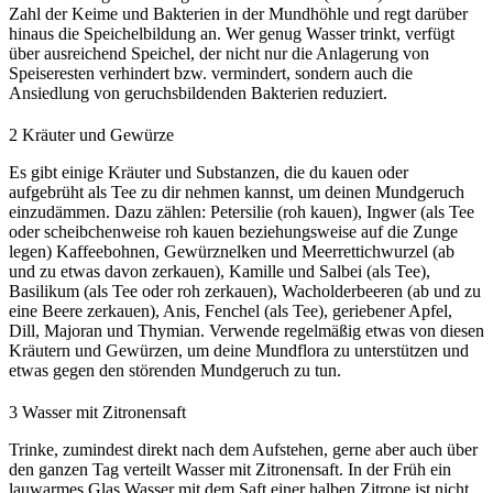
Zahl der Keime und Bakterien in der Mundhöhle und regt darüber
hinaus die Speichelbildung an. Wer genug Wasser trinkt, verfügt
über ausreichend Speichel, der nicht nur die Anlagerung von
Speiseresten verhindert bzw. vermindert, sondern auch die
Ansiedlung von geruchsbildenden Bakterien reduziert.
2
Kräuter und Gewürze
Es gibt einige Kräuter und Substanzen, die du kauen oder
aufgebrüht als Tee zu dir nehmen kannst, um deinen Mundgeruch
einzudämmen. Dazu zählen: Petersilie (roh kauen), Ingwer (als Tee
oder scheibchenweise roh kauen beziehungsweise auf die Zunge
legen) Kaffeebohnen, Gewürznelken und Meerrettichwurzel (ab
und zu etwas davon zerkauen), Kamille und Salbei (als Tee),
Basilikum (als Tee oder roh zerkauen), Wacholderbeeren (ab und zu
eine Beere zerkauen), Anis, Fenchel (als Tee), geriebener Apfel,
Dill, Majoran und Thymian. Verwende regelmäßig etwas von diesen
Kräutern und Gewürzen, um deine Mundflora zu unterstützen und
etwas gegen den störenden Mundgeruch zu tun.
3
Wasser mit Zitronensaft
Trinke, zumindest direkt nach dem Aufstehen, gerne aber auch über
den ganzen Tag verteilt Wasser mit Zitronensaft. In der Früh ein
lauwarmes Glas Wasser mit dem Saft einer halben Zitrone ist nicht