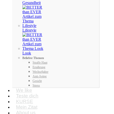
Gesundheit
Lifestyle
Look
Beliebte Themen
Straffe Haut
Ernährung
Wechseljahre
Anti-Aging
Gesicht
Stress
We like
Teste dich
KURSE
Mein Zitat
About us