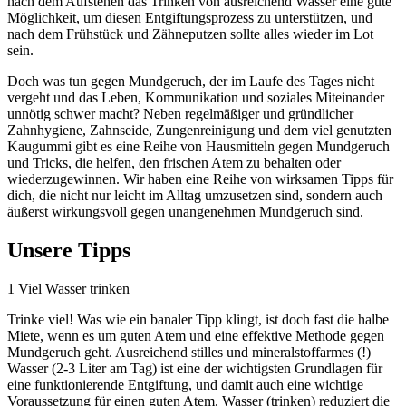
nach dem Aufstehen das Trinken von ausreichend Wasser eine gute
Möglichkeit, um diesen Entgiftungsprozess zu unterstützen, und
nach dem Frühstück und Zähneputzen sollte alles wieder im Lot
sein.
Doch was tun gegen Mundgeruch, der im Laufe des Tages nicht
vergeht und das Leben, Kommunikation und soziales Miteinander
unnötig schwer macht? Neben regelmäßiger und gründlicher
Zahnhygiene, Zahnseide, Zungenreinigung und dem viel genutzten
Kaugummi gibt es eine Reihe von Hausmitteln gegen Mundgeruch
und Tricks, die helfen, den frischen Atem zu behalten oder
wiederzugewinnen. Wir haben eine Reihe von wirksamen Tipps für
dich, die nicht nur leicht im Alltag umzusetzen sind, sondern auch
äußerst wirkungsvoll gegen unangenehmen Mundgeruch sind.
Unsere Tipps
1
Viel Wasser trinken
Trinke viel! Was wie ein banaler Tipp klingt, ist doch fast die halbe
Miete, wenn es um guten Atem und eine effektive Methode gegen
Mundgeruch geht. Ausreichend stilles und mineralstoffarmes (!)
Wasser (2-3 Liter am Tag) ist eine der wichtigsten Grundlagen für
eine funktionierende Entgiftung, und damit auch eine wichtige
Voraussetzung für einen guten Atem. Wasser (trinken) reduziert die