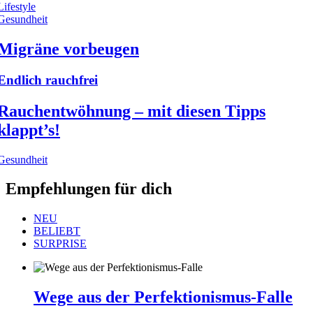
Lifestyle
Gesundheit
Migräne vorbeugen
Endlich rauchfrei
Rauchentwöhnung – mit diesen Tipps
klappt’s!
Gesundheit
Empfehlungen für dich
NEU
BELIEBT
SURPRISE
Wege aus der Perfektionismus-Falle