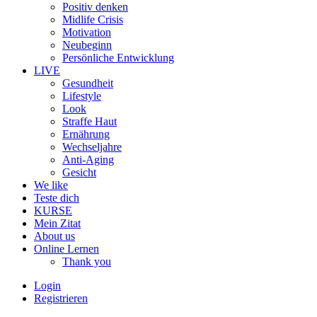
Positiv denken
Midlife Crisis
Motivation
Neubeginn
Persönliche Entwicklung
LIVE
Gesundheit
Lifestyle
Look
Straffe Haut
Ernährung
Wechseljahre
Anti-Aging
Gesicht
We like
Teste dich
KURSE
Mein Zitat
About us
Online Lernen
Thank you
Login
Registrieren