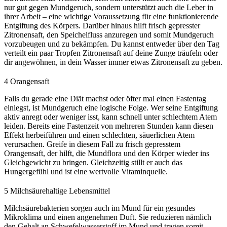
nur gut gegen Mundgeruch, sondern unterstützt auch die Leber in
ihrer Arbeit – eine wichtige Voraussetzung für eine funktionierende
Entgiftung des Körpers. Darüber hinaus hilft frisch gepresster
Zitronensaft, den Speichelfluss anzuregen und somit Mundgeruch
vorzubeugen und zu bekämpfen. Du kannst entweder über den Tag
verteilt ein paar Tropfen Zitronensaft auf deine Zunge träufeln oder
dir angewöhnen, in dein Wasser immer etwas Zitronensaft zu geben.
4
Orangensaft
Falls du gerade eine Diät machst oder öfter mal einen Fastentag
einlegst, ist Mundgeruch eine logische Folge. Wer seine Entgiftung
aktiv anregt oder weniger isst, kann schnell unter schlechtem Atem
leiden. Bereits eine Fastenzeit von mehreren Stunden kann diesen
Effekt herbeiführen und einen schlechten, säuerlichen Atem
verursachen. Greife in diesem Fall zu frisch gepresstem
Orangensaft, der hilft, die Mundflora und den Körper wieder ins
Gleichgewicht zu bringen. Gleichzeitig stillt er auch das
Hungergefühl und ist eine wertvolle Vitaminquelle.
5
Milchsäurehaltige Lebensmittel
Milchsäurebakterien sorgen auch im Mund für ein gesundes
Mikroklima und einen angenehmen Duft. Sie reduzieren nämlich
den Gehalt an Schwefelwasserstoff im Mund und tragen somit