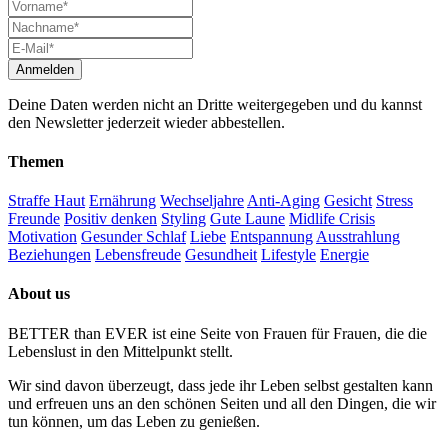
Deine Daten werden nicht an Dritte weitergegeben und du kannst
den Newsletter jederzeit wieder abbestellen.
Themen
Straffe Haut
Ernährung
Wechseljahre
Anti-Aging
Gesicht
Stress
Freunde
Positiv denken
Styling
Gute Laune
Midlife Crisis
Motivation
Gesunder Schlaf
Liebe
Entspannung
Ausstrahlung
Beziehungen
Lebensfreude
Gesundheit
Lifestyle
Energie
About us
BETTER than EVER ist eine Seite von Frauen für Frauen, die die
Lebenslust in den Mittelpunkt stellt.
Wir sind davon überzeugt, dass jede ihr Leben selbst gestalten kann
und erfreuen uns an den schönen Seiten und all den Dingen, die wir
tun können, um das Leben zu genießen.