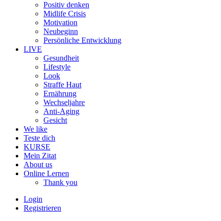
Positiv denken
Midlife Crisis
Motivation
Neubeginn
Persönliche Entwicklung
LIVE
Gesundheit
Lifestyle
Look
Straffe Haut
Ernährung
Wechseljahre
Anti-Aging
Gesicht
We like
Teste dich
KURSE
Mein Zitat
About us
Online Lernen
Thank you
Login
Registrieren