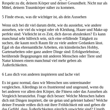
Respekt zu dir, deinem Körper und deiner Gesundheit. Nicht nur als
Mittel, deinem Traumkörper näher zu kommen.
5
Finde etwas, was dir wichtiger ist, als dein Aussehen
Wenn sich bei dir viel darum dreht, wie du aussiehst, wie andere
aussehen, wie viel du wiegst oder ob Kleidung, Haare und Make-up
perfekt sind: Vielleicht ist es Zeit, dich davon abzulenken? Es kann
manchmal sehr hilfreich sein, sich eine erfüllende Tätigkeit zu
suchen, die kaum noch Raum für zu viele andere Gedanken lässt.
Egal ob das ehrenamtliche Arbeiten, ein künstlerisches Hobby,
Gartenarbeiten oder ganz andere Dinge sind: Erfolgserlebnisse,
berührende Begegnungen mit anderen Menschen oder Tiere und
Natur können einem manchmal viel mehr geben als
Äußerlichkeiten.
6
Lass dich von anderen inspirieren und lache viel
Es ist ganz normal, dass wir Menschen uns untereinander
vergleichen. Allerdings ist es frustrierend und ungesund, wenn du
bei anderen vor allem den Körper, die Fitness oder das Aussehen als
Vergleich heranziehst. Frage dich besser: Welche Menschen haben
dich mit Dingen inspiriert, die sie getan und geleistet haben? Welche
deiner Freunde reißen dich mit ihrer Fröhlichkeit mit und geben dir
das Gefühl, dass Äußerlichkeiten gänzlich unwichtig sind? Umgib