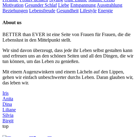
Motivation
Gesunder Schlaf
Liebe
Entspannung
Ausstrahlung
Beziehungen
Lebensfreude
Gesundheit
Lifestyle
Energie
About us
BETTER than EVER ist eine Seite von Frauen für Frauen, die die
Lebenslust in den Mittelpunkt stellt.
Wir sind davon überzeugt, dass jede ihr Leben selbst gestalten kann
und erfreuen uns an den schönen Seiten und all den Dingen, die wir
tun können, um das Leben zu genießen.
Mit einem Augenzwinkern und einem Lächeln auf den Lippen,
gehen wir einfach unbeschwerter durchs Leben. Daran glauben wir,
das leben wir.
Iris
Anita
Dina
Liliane
Silvia
Birgit
top