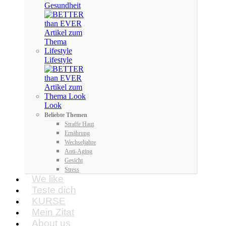
Gesundheit
Lifestyle
Look
Beliebte Themen
Straffe Haut
Ernährung
Wechseljahre
Anti-Aging
Gesicht
Stress
We like
Teste dich
KURSE
Mein Zitat
About us