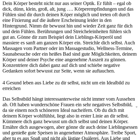
Dein Körper besteht nicht nur aus seiner Optik. Er fühlt – egal ob
dick, dünn, klein, groß, alt, jung …. Körperempfindungen und das
Fühlen sind dir durch deinen Köper möglich und treten oft durch
eine Fixierung auf die äußere Erscheinung leider in den
Hintergrund. Nimm dir bewusst hin und wieder Zeit ganz für dich
und dein Fühlen. Berührungen und Streicheleinheiten fühlen sich
gut an. Gönne dir zum Beispiel dein Lieblings-Körperöl und
massiere es sanft am ganzen Körper ein. Streichle dich selbst. Auch
Massagen vom Partner oder im Massagestudio, Wellness-Termine,
Saunabesuche oder ein heißes Bad sind gute Möglichkeiten, deinem
Körper und deiner Psyche eine angenehme Auszeit zu gönnen.
Konzentriere dich dabei ganz auf dich und schiebe negative
Gedanken sofort bewusst zur Seite, wenn sie auftauchen.
4
Gesund leben aus Liebe zu dir selbst, nicht um ein Idealbild zu
erreichen
Das Selbstbild hängt interessanterweise nicht immer vom Aussehen
ab. Oft haben wunderschöne Frauen ein sehr negatives Selbstbild,
da sie einem noch schöneren Ideal nacheifern. Ob du dich mit
deinem Körper wohlfühlst, liegt also in erster Linie an dir selbst.
Kümmere dich ganz bewusst um dich selbst und deinen Körper.
Ernähre dich ausgewogen, aber gönne dir auch deine Lieblingsessen
und genieße gute Speisen in angenehmer Atmosphäre. Treibe Sport,
aber tu es aus Spaß und nicht als lästige Quälerei. Aus Liebe und