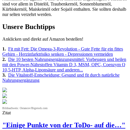
sind vor allem in Distelöl, Traubenkernöl, Sonnenblumenöl,
Kürbiskernöl, Maiskeimöl oder Sojaöl enthalten. Sie sollten deshalb
nur selten verzehrt werden.
Unsere Buchtipps
Anklicken und direkt auf Amazon bestellen!
1.
Fit mit Fett: Die Omega-3-Revolution - Gute Fette für ein fittes
Gehirn - Herzinfarktrisiko senken - Depressionen vermeiden
2.
Die 10 besten Nahrungsergänzungsmittel: Vorbeugen und heilen
mit den Power-Nährstoffen Vitamin D 3, MSM, OPC, Coenzym Q
10,5-HTP, Alpha-Liponsäure und anderen...
3.
Die Vitalstoff-Entscheidung: Gesund und fit durch natürliche
Nahrungsergänzung
Bildnachweis: Ostancov/Bigstock.com
Zitat
"Einige Punkte von der ToDo- auf die…"