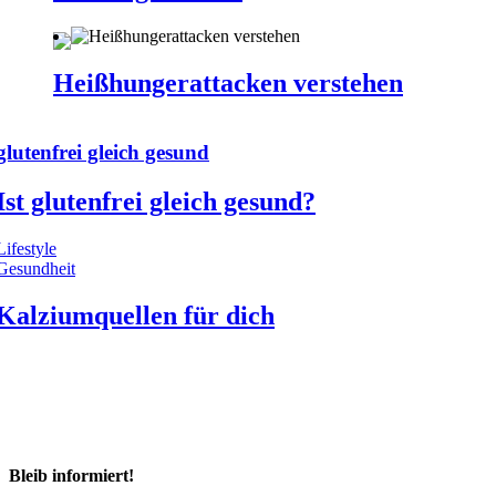
Heißhungerattacken verstehen
glutenfrei gleich gesund
Ist glutenfrei gleich gesund?
Lifestyle
Gesundheit
Kalziumquellen für dich
Bleib informiert!