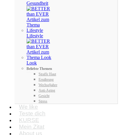
Gesundheit
Lifestyle
Look
Beliebte Themen
Straffe Haut
Ernährung
Wechseljahre
Anti-Aging
Gesicht
Stress
We like
Teste dich
KURSE
Mein Zitat
About us