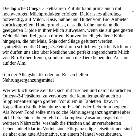
Die tägliche Omega-3-Fettsäuren-Zufuhr kann prima auch mit
hochwertigen Milchprodukten erfolgen. Dafür ist es allerdings
notwendig, auf Milch, Käse, Sahne und Butter vom Bio-Anbieter
zurückzugreifen. Hintergrund ist, dass die Kühe nur dann die
geeigneten Lipide in ihrer Milch aufweisen, wenn sie auf geeigneten
Weideflächen frei grasen dürfen. Konventionell gehaltene Kühe
hingegen, die mit Mais, Soja oder Silage gefüttert werden,
synthetisieren die Omega-3-Fettsäuren schlichtweg nicht. Nicht nur
wir dürfen uns also über köstliche und perfekt angereicherte Milch
von Bio-Kühen freuen, sondern auch die Tiere lieben den Auslauf
auf der Alm.
6
In der Alltagshektik oder auf Reisen helfen
Nahrungsergänzungsmittel
Wer wirklich keine Zeit hat, sich mit frischen und damit natürlichen
Omega-3-Fettsäuren zu versorgen, der kann temporär auch zu
Supplementierungen greifen. Vor allem in Tabletten- bzw. in
Kapselform ist die Einnahme von Fischöl oder Lebertran bequem.
Als Power-Food sollte man solche Nahrungsergänzungsmittel aber
nicht betrachten. Ihnen fehlt das komplexe Zusammenspiel der
weiteren Nährstoffe, weshalb die frischen und unverarbeiteten
Lebensmittel klar im Vorteil sind. Für ganz eilige Jetsetterinnen sind
sie aber eine gute Alternative, um einem Mangel vorzubeugen.