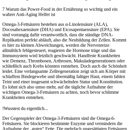
7
Warum das Power-Food in der Ernährung so wichtig und ein
wahrer Anti-Aging Helfer ist
Omega-3-Fettsäuren bestehen aus α-Linolensäure (ALA),
Docosahexaensäure (DHA) und Eicosapentaensäure (EPA). Sie
sind vorrangig dafür verantwortlich, dass die ständige DNA-
Replikation perfekt abläuft, also die Neubildung der Zellen. Kommt
es hier zu kleinen Abweichungen, werden die Nervenreize
allmählich fehlgesteuert, reagieren die Hormone träge und das
Immunsystem wird letztlich geschwächt. Handfeste Krankheiten
wie Demenz, Thrombosen, Arthrosen, Makuladegenerationen oder
schließlich auch Krebs könnten entstehen. Doch auch die Schönheit
leidet. Eine verlangsamte Zellregeneration zeigt sich am Körper mit
schlaffem Bindegewebe und übermäßig faltiger Haut, einem fahlen
Teint und einer insgesamt schwächelnden Statur und Konstitution.
Es lohnt sich also umso mehr, auf die tägliche Aufnahme der
wichtigen Omega-3-Fettsäuren zu achten, noch bevor schlimme
Krankheiten entstehen.
!
Wusstest du eigentlich...
Der Gegenspieler der Omega-3-Fettsäuren sind die Omega-6-
Fettsäuren. Sie blockieren bestimmte Enzyme und vermindern die
Aufnahme der „guten“ Fette. Die mehrfach ungesättigten Fettsäuren