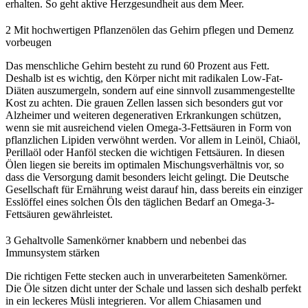
erhalten. So geht aktive Herzgesundheit aus dem Meer.
2
Mit hochwertigen Pflanzenölen das Gehirn pflegen und Demenz
vorbeugen
Das menschliche Gehirn besteht zu rund 60 Prozent aus Fett.
Deshalb ist es wichtig, den Körper nicht mit radikalen Low-Fat-
Diäten auszumergeln, sondern auf eine sinnvoll zusammengestellte
Kost zu achten. Die grauen Zellen lassen sich besonders gut vor
Alzheimer und weiteren degenerativen Erkrankungen schützen,
wenn sie mit ausreichend vielen Omega-3-Fettsäuren in Form von
pflanzlichen Lipiden verwöhnt werden. Vor allem in Leinöl, Chiaöl,
Perillaöl oder Hanföl stecken die wichtigen Fettsäuren. In diesen
Ölen liegen sie bereits im optimalen Mischungsverhältnis vor, so
dass die Versorgung damit besonders leicht gelingt. Die Deutsche
Gesellschaft für Ernährung weist darauf hin, dass bereits ein einziger
Esslöffel eines solchen Öls den täglichen Bedarf an Omega-3-
Fettsäuren gewährleistet.
3
Gehaltvolle Samenkörner knabbern und nebenbei das
Immunsystem stärken
Die richtigen Fette stecken auch in unverarbeiteten Samenkörner.
Die Öle sitzen dicht unter der Schale und lassen sich deshalb perfekt
in ein leckeres Müsli integrieren. Vor allem Chiasamen und