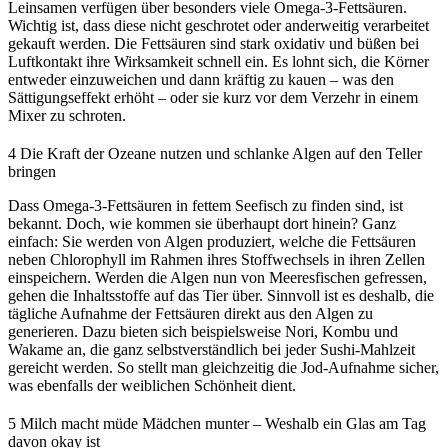
Leinsamen verfügen über besonders viele Omega-3-Fettsäuren.
Wichtig ist, dass diese nicht geschrotet oder anderweitig verarbeitet
gekauft werden. Die Fettsäuren sind stark oxidativ und büßen bei
Luftkontakt ihre Wirksamkeit schnell ein. Es lohnt sich, die Körner
entweder einzuweichen und dann kräftig zu kauen – was den
Sättigungseffekt erhöht – oder sie kurz vor dem Verzehr in einem
Mixer zu schroten.
4
Die Kraft der Ozeane nutzen und schlanke Algen auf den Teller
bringen
Dass Omega-3-Fettsäuren in fettem Seefisch zu finden sind, ist
bekannt. Doch, wie kommen sie überhaupt dort hinein? Ganz
einfach: Sie werden von Algen produziert, welche die Fettsäuren
neben Chlorophyll im Rahmen ihres Stoffwechsels in ihren Zellen
einspeichern. Werden die Algen nun von Meeresfischen gefressen,
gehen die Inhaltsstoffe auf das Tier über. Sinnvoll ist es deshalb, die
tägliche Aufnahme der Fettsäuren direkt aus den Algen zu
generieren. Dazu bieten sich beispielsweise Nori, Kombu und
Wakame an, die ganz selbstverständlich bei jeder Sushi-Mahlzeit
gereicht werden. So stellt man gleichzeitig die Jod-Aufnahme sicher,
was ebenfalls der weiblichen Schönheit dient.
5
Milch macht müde Mädchen munter – Weshalb ein Glas am Tag
davon okay ist