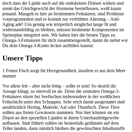
doch dass die Lipide auch auf die endokrinen Drüsen wirken und
somit das Gleichgewicht der Hormone beeinflussen, weiß kaum
jemand. Mangelt es hier an bestimmten Fettsäuren, sind Probleme
vorprogrammiert und es kommt zur verfrühten Alterung – Anti-
Aging adé! Um geistig wie körperlich möglichst lange fit und
widerstandsfähig zu bleiben, müssen bestimmte Komponenten im
Speiseplan integriert sein. Wir haben hier die besten Tipps zu
Omega-3-Fettsäuren für dich zusammengestellt, damit du siehst wie
Du dein Omega-3-Konto lecker auffüllen kannst:
Unsere Tipps
1
Feiner Fisch sorgt für Herzgesundheit, insofern er aus dem Meer
stammt
Vor allem fett – aber nicht fettig – sollte er sein! So skurril die
Ansage klingt, so sinnvoll ist sie. Denn die zentralen Omega-3-
Fettsäuren sitzen bei Seefischen insbesondere in der weißlichen
Fettschicht unter den Schuppen. Sehr reich damit ausgestattet sind
ausdrücklich Hering, Makrele, Aal oder Thunfisch. Diese Tiere
sollten aus freien Gewässern stammen. Nur hier können sie ein
Depot an den speziellen Lipiden in ihrem Unterhautfettgewebe
aufbauen. Statt frittiert sollten sie bestenfalls gedünstet auf dem
Teller landen, dann nämlich bleiben die gewünschten Inhaltsstoffe