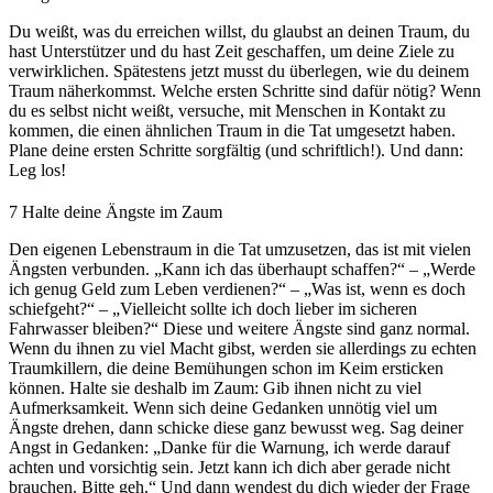
Du weißt, was du erreichen willst, du glaubst an deinen Traum, du
hast Unterstützer und du hast Zeit geschaffen, um deine Ziele zu
verwirklichen. Spätestens jetzt musst du überlegen, wie du deinem
Traum näherkommst. Welche ersten Schritte sind dafür nötig? Wenn
du es selbst nicht weißt, versuche, mit Menschen in Kontakt zu
kommen, die einen ähnlichen Traum in die Tat umgesetzt haben.
Plane deine ersten Schritte sorgfältig (und schriftlich!). Und dann:
Leg los!
7
Halte deine Ängste im Zaum
Den eigenen Lebenstraum in die Tat umzusetzen, das ist mit vielen
Ängsten verbunden. „Kann ich das überhaupt schaffen?“ – „Werde
ich genug Geld zum Leben verdienen?“ – „Was ist, wenn es doch
schiefgeht?“ – „Vielleicht sollte ich doch lieber im sicheren
Fahrwasser bleiben?“ Diese und weitere Ängste sind ganz normal.
Wenn du ihnen zu viel Macht gibst, werden sie allerdings zu echten
Traumkillern, die deine Bemühungen schon im Keim ersticken
können. Halte sie deshalb im Zaum: Gib ihnen nicht zu viel
Aufmerksamkeit. Wenn sich deine Gedanken unnötig viel um
Ängste drehen, dann schicke diese ganz bewusst weg. Sag deiner
Angst in Gedanken: „Danke für die Warnung, ich werde darauf
achten und vorsichtig sein. Jetzt kann ich dich aber gerade nicht
brauchen. Bitte geh.“ Und dann wendest du dich wieder der Frage