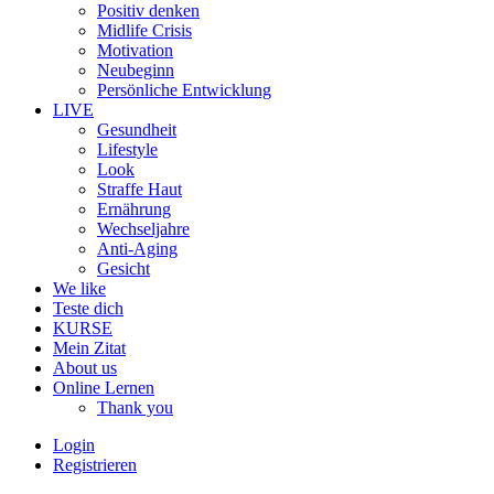
Positiv denken
Midlife Crisis
Motivation
Neubeginn
Persönliche Entwicklung
LIVE
Gesundheit
Lifestyle
Look
Straffe Haut
Ernährung
Wechseljahre
Anti-Aging
Gesicht
We like
Teste dich
KURSE
Mein Zitat
About us
Online Lernen
Thank you
Login
Registrieren