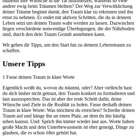
mühelos ihre Wünsche in die Tat umzusetzen, während so viele
andere ewig beim Träumen bleiben? Der Weg zur Verwirklichung
deiner Träume beginnt damit, den Traum klar zu erkennen und ihn
ernst zu nehmen. Er endet mit aktiven Schritten, die du in deinem
Leben setzt um deinen Traum wahr werden zu lassen. Dazwischen
liegen verschiedene notwendige Überlegungen, die der Nährboden
sind, durch den dein Traum Gestalt annehmen kann.
Wir geben dir Tipps, um den Start hin zu deinem Lebenstraum zu
schaffen.
Unsere Tipps
1
Fasse deinen Traum in klare Worte
Eigentlich weißt du, wovon du träumst, oder? Aber vielleicht hast
du dich bisher nicht getraut, den Traum konkret zu formulieren und
laut auszusprechen. Das ist aber der erste Schritt dafür, deine
Wünsche und Ziele in die Realität zu holen. Fasse deshalb deinen
Traum in klare Worte: Was möchtest du erreichen? Schreibe deinen
Traum auf und hänge ihn an einen Platz, an dem du ihn häufig
sehen kannst. Und: Sprich ihn immer wieder laut aus. Worte haben
große Macht und dein Unterbewusstsein ist eher geneigt, Dinge zu
glauben, die es schon öfter gehört hat.