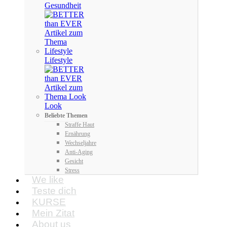
Gesundheit
Lifestyle
Look
Beliebte Themen
Straffe Haut
Ernährung
Wechseljahre
Anti-Aging
Gesicht
Stress
We like
Teste dich
KURSE
Mein Zitat
About us