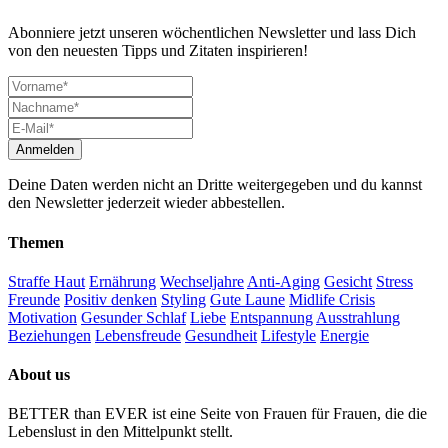
Abonniere jetzt unseren wöchentlichen Newsletter und lass Dich
von den neuesten Tipps und Zitaten inspirieren!
Deine Daten werden nicht an Dritte weitergegeben und du kannst
den Newsletter jederzeit wieder abbestellen.
Themen
Straffe Haut
Ernährung
Wechseljahre
Anti-Aging
Gesicht
Stress
Freunde
Positiv denken
Styling
Gute Laune
Midlife Crisis
Motivation
Gesunder Schlaf
Liebe
Entspannung
Ausstrahlung
Beziehungen
Lebensfreude
Gesundheit
Lifestyle
Energie
About us
BETTER than EVER ist eine Seite von Frauen für Frauen, die die
Lebenslust in den Mittelpunkt stellt.