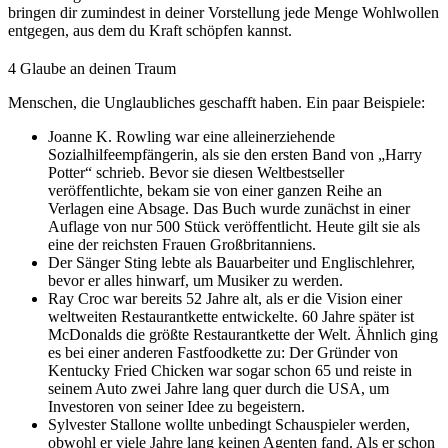
bringen dir zumindest in deiner Vorstellung jede Menge Wohlwollen
entgegen, aus dem du Kraft schöpfen kannst.
4
Glaube an deinen Traum
Menschen, die Unglaubliches geschafft haben. Ein paar Beispiele:
Joanne K. Rowling war eine alleinerziehende
Sozialhilfeempfängerin, als sie den ersten Band von „Harry
Potter“ schrieb. Bevor sie diesen Weltbestseller
veröffentlichte, bekam sie von einer ganzen Reihe an
Verlagen eine Absage. Das Buch wurde zunächst in einer
Auflage von nur 500 Stück veröffentlicht. Heute gilt sie als
eine der reichsten Frauen Großbritanniens.
Der Sänger Sting lebte als Bauarbeiter und Englischlehrer,
bevor er alles hinwarf, um Musiker zu werden.
Ray Croc war bereits 52 Jahre alt, als er die Vision einer
weltweiten Restaurantkette entwickelte. 60 Jahre später ist
McDonalds die größte Restaurantkette der Welt. Ähnlich ging
es bei einer anderen Fastfoodkette zu: Der Gründer von
Kentucky Fried Chicken war sogar schon 65 und reiste in
seinem Auto zwei Jahre lang quer durch die USA, um
Investoren von seiner Idee zu begeistern.
Sylvester Stallone wollte unbedingt Schauspieler werden,
obwohl er viele Jahre lang keinen Agenten fand. Als er schon