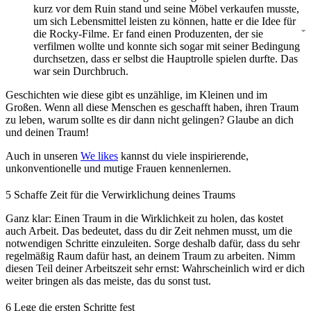
kurz vor dem Ruin stand und seine Möbel verkaufen musste,
um sich Lebensmittel leisten zu können, hatte er die Idee für
die Rocky-Filme. Er fand einen Produzenten, der sie
verfilmen wollte und konnte sich sogar mit seiner Bedingung
durchsetzen, dass er selbst die Hauptrolle spielen durfte. Das
war sein Durchbruch.
Geschichten wie diese gibt es unzählige, im Kleinen und im
Großen. Wenn all diese Menschen es geschafft haben, ihren Traum
zu leben, warum sollte es dir dann nicht gelingen? Glaube an dich
und deinen Traum!
Auch in unseren
We likes
kannst du viele inspirierende,
unkonventionelle und mutige Frauen kennenlernen.
5
Schaffe Zeit für die Verwirklichung deines Traums
Ganz klar: Einen Traum in die Wirklichkeit zu holen, das kostet
auch Arbeit. Das bedeutet, dass du dir Zeit nehmen musst, um die
notwendigen Schritte einzuleiten. Sorge deshalb dafür, dass du sehr
regelmäßig Raum dafür hast, an deinem Traum zu arbeiten. Nimm
diesen Teil deiner Arbeitszeit sehr ernst: Wahrscheinlich wird er dich
weiter bringen als das meiste, das du sonst tust.
6
Lege die ersten Schritte fest