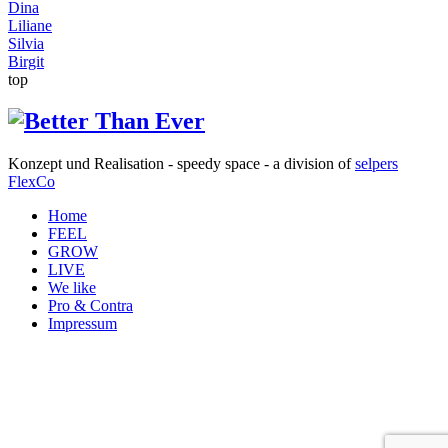
Dina
Liliane
Silvia
Birgit
top
Konzept und Realisation - speedy space - a division of
selpers
FlexCo
Home
FEEL
GROW
LIVE
We like
Pro & Contra
Impressum