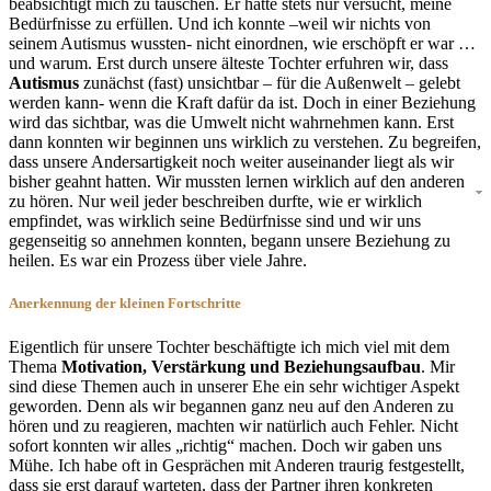
beabsichtigt mich zu täuschen. Er hatte stets nur versucht, meine
Bedürfnisse zu erfüllen. Und ich konnte –weil wir nichts von
seinem Autismus wussten- nicht einordnen, wie erschöpft er war …
und warum. Erst durch unsere älteste Tochter erfuhren wir, dass
Autismus
zunächst (fast) unsichtbar – für die Außenwelt – gelebt
werden kann- wenn die Kraft dafür da ist. Doch in einer Beziehung
wird das sichtbar, was die Umwelt nicht wahrnehmen kann. Erst
dann konnten wir beginnen uns wirklich zu verstehen. Zu begreifen,
dass unsere Andersartigkeit noch weiter auseinander liegt als wir
bisher geahnt hatten. Wir mussten lernen wirklich auf den anderen
zu hören. Nur weil jeder beschreiben durfte, wie er wirklich
empfindet, was wirklich seine Bedürfnisse sind und wir uns
gegenseitig so annehmen konnten, begann unsere Beziehung zu
heilen. Es war ein Prozess über viele Jahre.
Anerkennung der kleinen Fortschritte
Eigentlich für unsere Tochter beschäftigte ich mich viel mit dem
Thema
Motivation, Verstärkung und Beziehungsaufbau
. Mir
sind diese Themen auch in unserer Ehe ein sehr wichtiger Aspekt
geworden. Denn als wir begannen ganz neu auf den Anderen zu
hören und zu reagieren, machten wir natürlich auch Fehler. Nicht
sofort konnten wir alles „richtig“ machen. Doch wir gaben uns
Mühe. Ich habe oft in Gesprächen mit Anderen traurig festgestellt,
dass sie erst darauf warteten, dass der Partner ihren konkreten