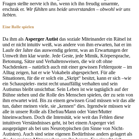
Fragen stellte nervte ich ihn, wenn ich ihn freudig umarmte,
erschrak er.
Wir fühlten uns beide unverstanden – obwohl wir uns
liebten.
Eine Rolle spielen
Da ihm als
Asperger Autist
das soziale Miteinander ein Rätsel ist
und er nicht intuitiv weiß, was andere von ihm erwarten, hat er im
Laufe der Jahre das auswendig gelernt, was an Erwartungen der
Umwelt ihm klar wurde. Jede Geste, jede Mimik, Körpersprache,
Betonung, Sätze und Verhaltensweisen, die wir oft ohne
Nachdenken – natürlich auch mit einer gewissen Fehlerquote – im
Alltag zeigen, hat er wie Vokabeln abgespeichert. Für alle
Situationen, für die er solch ein „Skript“ besitzt, kann er sich –wie
ein Schauspieler- meist recht unauffällig verhalten und sein
Autismus bleibt unsichtbar. Sein Leben ist wie tagtäglich auf der
Bühne stehen und die Rolle des Menschen spielen, der zu sein von
ihm erwartet wird. Bis zu einem gewissen Grad müssen wir das alle
tun, daher meinen viele, sie „kennen“ dies. Irgendwie müssen wir
alle in unsere Rolle als Ehefrau/Mann oder Vater/Mutter
hineinwachsen. Doch die Intensität, wie weit das Fehlen diese
intuitiven Verständnisses geht, ist bei einem Asperger viel
ausgeprägter als bei uns Neurotypischen (im Sinne von Nicht-
Autisten). Auch sind seine eigenen Bedürfnisse anders gelagert als