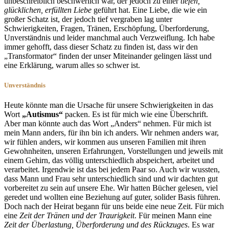
unbeschreiblich beschwerlich war, der jedoch zu einer
tiefen,
glücklichen, erfüllten Liebe
geführt hat. Eine Liebe, die wie ein
großer Schatz ist, der jedoch tief vergraben lag unter
Schwierigkeiten, Fragen, Tränen, Erschöpfung, Überforderung,
Unverständnis und leider manchmal auch Verzweiflung. Ich habe
immer gehofft, dass dieser Schatz zu finden ist, dass wir den
„Transformator“ finden der unser Miteinander gelingen lässt und
eine Erklärung, warum alles so schwer ist.
Unverständnis
Heute könnte man die Ursache für unsere Schwierigkeiten in das
Wort
„Autismus“
packen. Es ist für mich wie eine Überschrift.
Aber man könnte auch das Wort „Anders“ nehmen. Für mich ist
mein Mann anders, für ihn bin ich anders. Wir nehmen anders war,
wir fühlen anders, wir kommen aus unseren Familien mit ihren
Gewohnheiten, unseren Erfahrungen, Vorstellungen und jeweils mit
einem Gehirn, das völlig unterschiedlich abspeichert, arbeitet und
verarbeitet. Irgendwie ist das bei jedem Paar so. Auch wir wussten,
dass Mann und Frau sehr unterschiedlich sind und wir dachten gut
vorbereitet zu sein auf unsere Ehe. Wir hatten Bücher gelesen, viel
geredet und wollten eine Beziehung auf guter, solider Basis führen.
Doch nach der Heirat begann für uns beide eine neue Zeit. Für mich
eine
Zeit der Tränen und der Traurigkeit
. Für meinen Mann eine
Zeit der Überlastung, Überforderung und des Rückzuges
. Es war