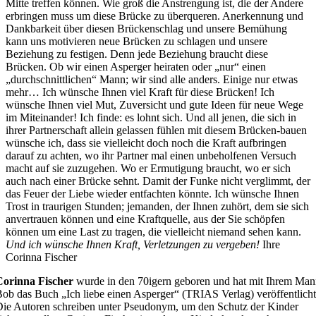
Mitte treffen können. Wie groß die Anstrengung ist, die der Andere
erbringen muss um diese Brücke zu überqueren. Anerkennung und
Dankbarkeit über diesen Brückenschlag und unsere Bemühung
kann uns motivieren neue Brücken zu schlagen und unsere
Beziehung zu festigen. Denn jede Beziehung braucht diese
Brücken. Ob wir einen Asperger heiraten oder „nur“ einen
„durchschnittlichen“ Mann; wir sind alle anders. Einige nur etwas
mehr… Ich wünsche Ihnen viel Kraft für diese Brücken! Ich
wünsche Ihnen viel Mut, Zuversicht und gute Ideen für neue Wege
im Miteinander! Ich finde: es lohnt sich. Und all jenen, die sich in
ihrer Partnerschaft allein gelassen fühlen mit diesem Brücken-bauen
wünsche ich, dass sie vielleicht doch noch die Kraft aufbringen
darauf zu achten, wo ihr Partner mal einen unbeholfenen Versuch
macht auf sie zuzugehen. Wo er Ermutigung braucht, wo er sich
auch nach einer Brücke sehnt. Damit der Funke nicht verglimmt, der
das Feuer der Liebe wieder entfachten könnte. Ich wünsche Ihnen
Trost in traurigen Stunden; jemanden, der Ihnen zuhört, dem sie sich
anvertrauen können und eine Kraftquelle, aus der Sie schöpfen
können um eine Last zu tragen, die vielleicht niemand sehen kann.
Und ich wünsche Ihnen Kraft, Verletzungen zu vergeben!
Ihre
Corinna Fischer
Corinna Fischer
wurde in den 70igern geboren und hat mit Ihrem Ma
ob das Buch „Ich liebe einen Asperger“ (TRIAS Verlag) veröffentlicht
ie Autoren schreiben unter Pseudonym, um den Schutz der Kinder