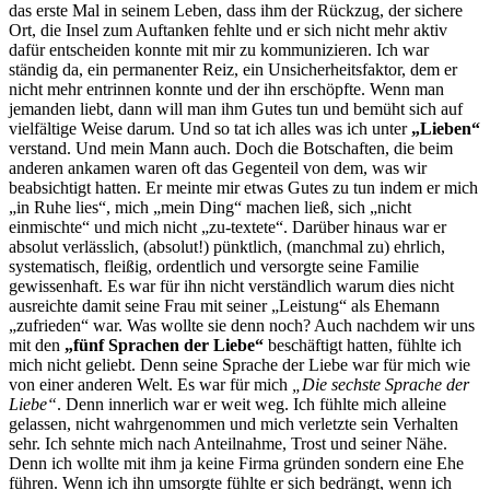
das erste Mal in seinem Leben, dass ihm der Rückzug, der sichere
Ort, die Insel zum Auftanken fehlte und er sich nicht mehr aktiv
dafür entscheiden konnte mit mir zu kommunizieren. Ich war
ständig da, ein permanenter Reiz, ein Unsicherheitsfaktor, dem er
nicht mehr entrinnen konnte und der ihn erschöpfte. Wenn man
jemanden liebt, dann will man ihm Gutes tun und bemüht sich auf
vielfältige Weise darum. Und so tat ich alles was ich unter
„Lieben“
verstand. Und mein Mann auch. Doch die Botschaften, die beim
anderen ankamen waren oft das Gegenteil von dem, was wir
beabsichtigt hatten. Er meinte mir etwas Gutes zu tun indem er mich
„in Ruhe lies“, mich „mein Ding“ machen ließ, sich „nicht
einmischte“ und mich nicht „zu-textete“. Darüber hinaus war er
absolut verlässlich, (absolut!) pünktlich, (manchmal zu) ehrlich,
systematisch, fleißig, ordentlich und versorgte seine Familie
gewissenhaft. Es war für ihn nicht verständlich warum dies nicht
ausreichte damit seine Frau mit seiner „Leistung“ als Ehemann
„zufrieden“ war. Was wollte sie denn noch? Auch nachdem wir uns
mit den
„fünf Sprachen der Liebe“
beschäftigt hatten, fühlte ich
mich nicht geliebt. Denn seine Sprache der Liebe war für mich wie
von einer anderen Welt. Es war für mich
„Die sechste Sprache der
Liebe“
. Denn innerlich war er weit weg. Ich fühlte mich alleine
gelassen, nicht wahrgenommen und mich verletzte sein Verhalten
sehr. Ich sehnte mich nach Anteilnahme, Trost und seiner Nähe.
Denn ich wollte mit ihm ja keine Firma gründen sondern eine Ehe
führen. Wenn ich ihn umsorgte fühlte er sich bedrängt, wenn ich