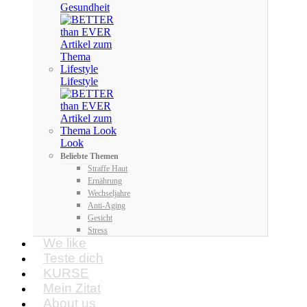
Gesundheit
Lifestyle
Look
Beliebte Themen
Straffe Haut
Ernährung
Wechseljahre
Anti-Aging
Gesicht
Stress
We like
Teste dich
KURSE
Mein Zitat
About us