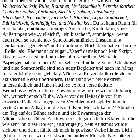
die der meisten Mitmenschen um ihn herum. Er wünscht sich
Vorhersehbarkeit, Ruhe, Routinen, Verlässlichkeit, Berechenbarkeit,
Gleichförmigkeit, Ordnung, Struktur, Fakten, (absolute!)
Ehrlichkeit, Korrektheit, Sicherheit, Klarheit, Logik, Sauberkeit,
Pünktlichkeit, Sinnhaftigkeit und Nützlichkeit.
Da ist kaum Raum für
Spontanität, emotional- freudige- Ausbrüche, Kinderlärm, vage
Äußerungen wie „vielleicht“, „ein bisschen“, schmierige –wenn
auch noch so strahlende- Schokoladenmünder, Entspannung,
„einfach-mal-genießen“ und Unordnung. Noch dazu hatte er für die
„Rolle“ als „Ehemann“ oder gar „Vater“ damals noch kein Skript.
Das musste er erst im Laufe der Jahre schreiben. Wie viele
Asperger
hat auch mein Mann sehr empfindliche Sinne. Ohrstöpsel
und eine Sonnenbrille sind sein steter Begleiter und auch im Alltag
muss er häufig seine „Mickey-Mäuse“ aufsetzen da ihn die vielen
akustischen Reize überfordern. Damit sind wir beide extrem
unterschiedlich und haben auch so extrem verschiedene
Bedürfnisse. Wenn ich mir Zuwendung wünsche wenn ich traurig
bin, wünscht er sich Ruhe. Wo er vor der Heirat die von ihm
erwartete Rolle des angepassten Verlobten noch spielen konnte,
verließ ihn im Alltag nun die Kraft. Kein Mensch kann 24 Stunden
am Tag auf der Bühne stehen und die Erwartungen der
Mitmenschen erfüllen. Auch war er sich gar nicht im Klaren darüber
wie sehr ihn diese Rolle(n) anstrengte(n). Sein Autismus wurde
sichtbar und damit fühlte ich mich in gewisser Weise hinters Licht
geführt. Denn er wurde fast wie ein anderer Mensch. Nie hatte er