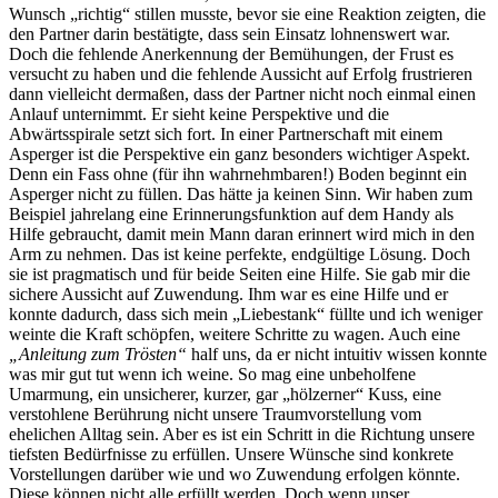
Wunsch „richtig“ stillen musste, bevor sie eine Reaktion zeigten, die
den Partner darin bestätigte, dass sein Einsatz lohnenswert war.
Doch die fehlende Anerkennung der Bemühungen, der Frust es
versucht zu haben und die fehlende Aussicht auf Erfolg frustrieren
dann vielleicht dermaßen, dass der Partner nicht noch einmal einen
Anlauf unternimmt. Er sieht keine Perspektive und die
Abwärtsspirale setzt sich fort. In einer Partnerschaft mit einem
Asperger ist die Perspektive ein ganz besonders wichtiger Aspekt.
Denn ein Fass ohne (für ihn wahrnehmbaren!) Boden beginnt ein
Asperger nicht zu füllen. Das hätte ja keinen Sinn. Wir haben zum
Beispiel jahrelang eine Erinnerungsfunktion auf dem Handy als
Hilfe gebraucht, damit mein Mann daran erinnert wird mich in den
Arm zu nehmen. Das ist keine perfekte, endgültige Lösung. Doch
sie ist pragmatisch und für beide Seiten eine Hilfe. Sie gab mir die
sichere Aussicht auf Zuwendung. Ihm war es eine Hilfe und er
konnte dadurch, dass sich mein „Liebestank“ füllte und ich weniger
weinte die Kraft schöpfen, weitere Schritte zu wagen. Auch eine
„Anleitung zum Trösten“
half uns, da er nicht intuitiv wissen konnte
was mir gut tut wenn ich weine. So mag eine unbeholfene
Umarmung, ein unsicherer, kurzer, gar „hölzerner“ Kuss, eine
verstohlene Berührung nicht unsere Traumvorstellung vom
ehelichen Alltag sein. Aber es ist ein Schritt in die Richtung unsere
tiefsten Bedürfnisse zu erfüllen. Unsere Wünsche sind konkrete
Vorstellungen darüber wie und wo Zuwendung erfolgen könnte.
Diese können nicht alle erfüllt werden. Doch wenn unser