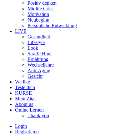
Positiv denken
Midlife Crisis
Motivation
Neubeginn
Persönliche Entwicklung
LIVE
Gesundheit
Lifestyle
Look
Straffe Haut
Ernährung
Wechseljahre
Anti-Aging
Gesicht
We like
Teste dich
KURSE
Mein Zitat
About us
Online Lernen
Thank you
Login
Registrieren