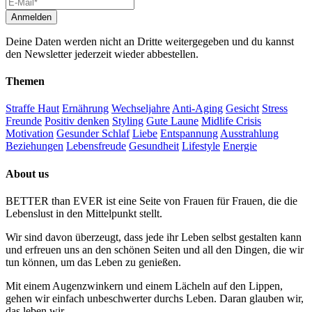
Deine Daten werden nicht an Dritte weitergegeben und du kannst
den Newsletter jederzeit wieder abbestellen.
Themen
Straffe Haut
Ernährung
Wechseljahre
Anti-Aging
Gesicht
Stress
Freunde
Positiv denken
Styling
Gute Laune
Midlife Crisis
Motivation
Gesunder Schlaf
Liebe
Entspannung
Ausstrahlung
Beziehungen
Lebensfreude
Gesundheit
Lifestyle
Energie
About us
BETTER than EVER ist eine Seite von Frauen für Frauen, die die
Lebenslust in den Mittelpunkt stellt.
Wir sind davon überzeugt, dass jede ihr Leben selbst gestalten kann
und erfreuen uns an den schönen Seiten und all den Dingen, die wir
tun können, um das Leben zu genießen.
Mit einem Augenzwinkern und einem Lächeln auf den Lippen,
gehen wir einfach unbeschwerter durchs Leben. Daran glauben wir,
das leben wir.