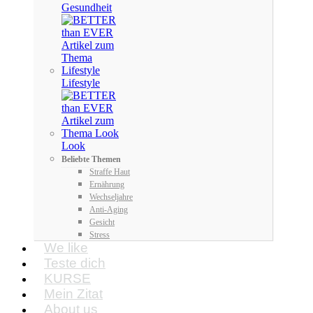
Gesundheit
Lifestyle
Look
Beliebte Themen
Straffe Haut
Ernährung
Wechseljahre
Anti-Aging
Gesicht
Stress
We like
Teste dich
KURSE
Mein Zitat
About us