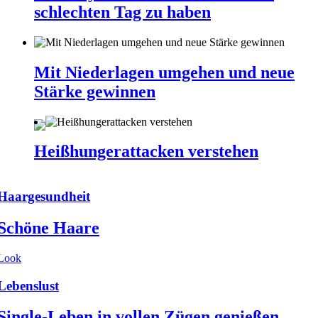
schlechten Tag zu haben
Mit Niederlagen umgehen und neue
Stärke gewinnen
Heißhungerattacken verstehen
Haargesundheit
Schöne Haare
Look
Lebenslust
Single-Leben in vollen Zügen genießen