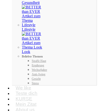
Gesundheit
Lifestyle
Look
Beliebte Themen
Straffe Haut
Ernährung
Wechseljahre
Anti-Aging
Gesicht
Stress
We like
Teste dich
KURSE
Mein Zitat
About us