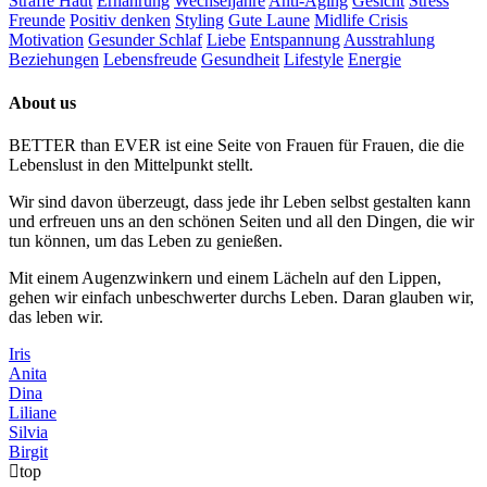
Straffe Haut
Ernährung
Wechseljahre
Anti-Aging
Gesicht
Stress
Freunde
Positiv denken
Styling
Gute Laune
Midlife Crisis
Motivation
Gesunder Schlaf
Liebe
Entspannung
Ausstrahlung
Beziehungen
Lebensfreude
Gesundheit
Lifestyle
Energie
About us
BETTER than EVER ist eine Seite von Frauen für Frauen, die die
Lebenslust in den Mittelpunkt stellt.
Wir sind davon überzeugt, dass jede ihr Leben selbst gestalten kann
und erfreuen uns an den schönen Seiten und all den Dingen, die wir
tun können, um das Leben zu genießen.
Mit einem Augenzwinkern und einem Lächeln auf den Lippen,
gehen wir einfach unbeschwerter durchs Leben. Daran glauben wir,
das leben wir.
Iris
Anita
Dina
Liliane
Silvia
Birgit
top