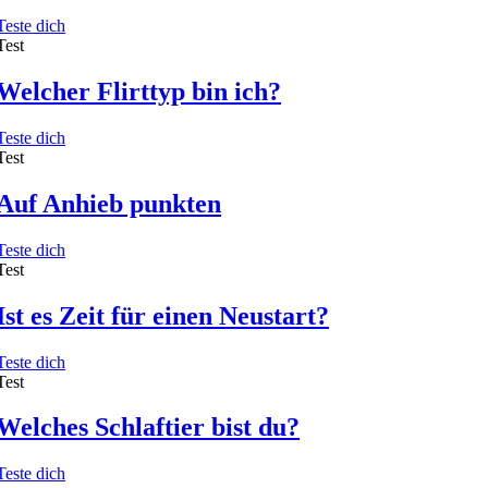
Teste dich
Test
Welcher Flirttyp bin ich?
Teste dich
Test
Auf Anhieb punkten
Teste dich
Test
Ist es Zeit für einen Neustart?
Teste dich
Test
Welches Schlaftier bist du?
Teste dich