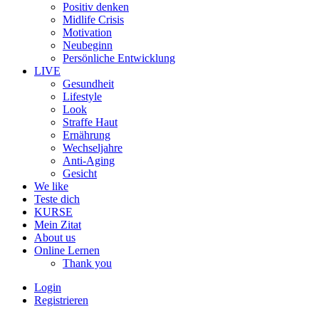
Positiv denken
Midlife Crisis
Motivation
Neubeginn
Persönliche Entwicklung
LIVE
Gesundheit
Lifestyle
Look
Straffe Haut
Ernährung
Wechseljahre
Anti-Aging
Gesicht
We like
Teste dich
KURSE
Mein Zitat
About us
Online Lernen
Thank you
Login
Registrieren