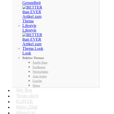
Gesundheit
Lifestyle
Look
Beliebte Themen
Straffe Haut
Ernährung
Wechseljahre
Anti-Aging
Gesicht
Stress
We like
Teste dich
KURSE
Mein Zitat
About us