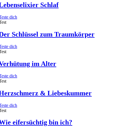
Lebenselixier Schlaf
Teste dich
Test
Der Schlüssel zum Traumkörper
Teste dich
Test
Verhütung im Alter
Teste dich
Test
Herzschmerz & Liebeskummer
Teste dich
Test
Wie eifersüchtig bin ich?