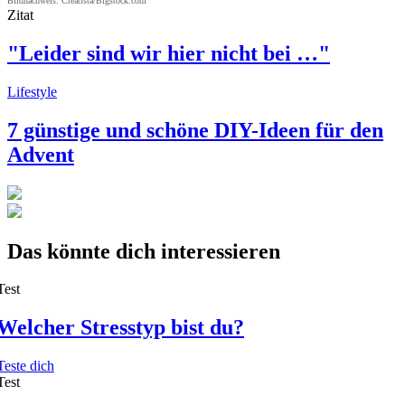
Bildnachweis: Creatista/Bigstock.com
Zitat
"Leider sind wir hier nicht bei …"
Lifestyle
7 günstige und schöne DIY-Ideen für den
Advent
Das könnte dich interessieren
Test
Welcher Stresstyp bist du?
Teste dich
Test