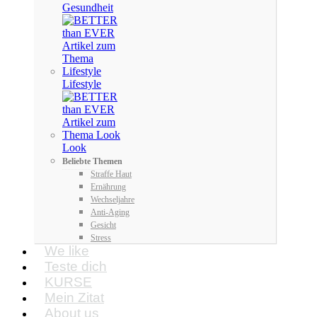
Gesundheit
Lifestyle
Look
Beliebte Themen
Straffe Haut
Ernährung
Wechseljahre
Anti-Aging
Gesicht
Stress
We like
Teste dich
KURSE
Mein Zitat
About us