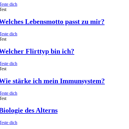
Teste dich
Test
Welches Lebensmotto passt zu mir?
Teste dich
Test
Welcher Flirttyp bin ich?
Teste dich
Test
Wie stärke ich mein Immunsystem?
Teste dich
Test
Biologie des Alterns
Teste dich