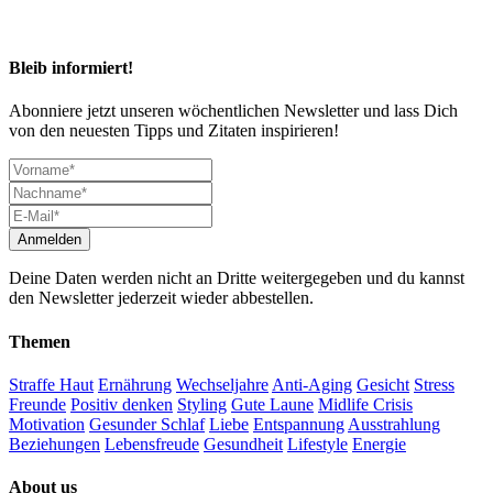
Bleib informiert!
Abonniere jetzt unseren wöchentlichen Newsletter und lass Dich
von den neuesten Tipps und Zitaten inspirieren!
Deine Daten werden nicht an Dritte weitergegeben und du kannst
den Newsletter jederzeit wieder abbestellen.
Themen
Straffe Haut
Ernährung
Wechseljahre
Anti-Aging
Gesicht
Stress
Freunde
Positiv denken
Styling
Gute Laune
Midlife Crisis
Motivation
Gesunder Schlaf
Liebe
Entspannung
Ausstrahlung
Beziehungen
Lebensfreude
Gesundheit
Lifestyle
Energie
About us