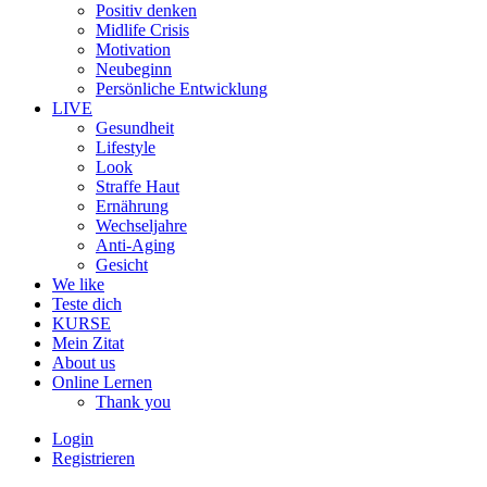
Positiv denken
Midlife Crisis
Motivation
Neubeginn
Persönliche Entwicklung
LIVE
Gesundheit
Lifestyle
Look
Straffe Haut
Ernährung
Wechseljahre
Anti-Aging
Gesicht
We like
Teste dich
KURSE
Mein Zitat
About us
Online Lernen
Thank you
Login
Registrieren