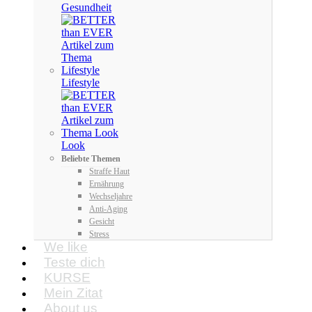
Gesundheit
Lifestyle
Look
Beliebte Themen
Straffe Haut
Ernährung
Wechseljahre
Anti-Aging
Gesicht
Stress
We like
Teste dich
KURSE
Mein Zitat
About us