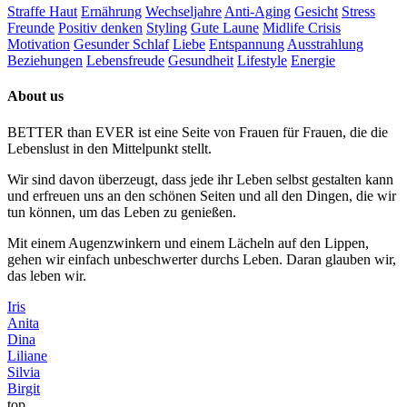
Straffe Haut
Ernährung
Wechseljahre
Anti-Aging
Gesicht
Stress
Freunde
Positiv denken
Styling
Gute Laune
Midlife Crisis
Motivation
Gesunder Schlaf
Liebe
Entspannung
Ausstrahlung
Beziehungen
Lebensfreude
Gesundheit
Lifestyle
Energie
About us
BETTER than EVER ist eine Seite von Frauen für Frauen, die die
Lebenslust in den Mittelpunkt stellt.
Wir sind davon überzeugt, dass jede ihr Leben selbst gestalten kann
und erfreuen uns an den schönen Seiten und all den Dingen, die wir
tun können, um das Leben zu genießen.
Mit einem Augenzwinkern und einem Lächeln auf den Lippen,
gehen wir einfach unbeschwerter durchs Leben. Daran glauben wir,
das leben wir.
Iris
Anita
Dina
Liliane
Silvia
Birgit
top