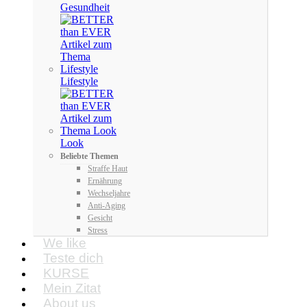
Gesundheit
Lifestyle
Look
Beliebte Themen
Straffe Haut
Ernährung
Wechseljahre
Anti-Aging
Gesicht
Stress
We like
Teste dich
KURSE
Mein Zitat
About us