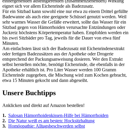
einhergehenden adstringierenden (zusammenziehenden) Wirkung
eignet sich vor allem Eichenrinde als Badezusatz.
Für ein Sitzbad kann sowohl eine nur etwa zu einem Drittel gefüllte
Badewanne als auch eine geeignete Schüssel genutzt werden. Weil
sehr warmes Wasser die Gefäße erweitert, sollte das Wasser für ein
Sitzbad gegen von Hämorrhoiden verursachte Entzündungen oder
Juckreiz höchstens Körpertemperatur haben. Empfohlen werden ein
bis zwei Sitzbäder pro Tag, jeweils für die Dauer von etwa fünf
Minuten.
Am einfachsten lässt sich der Badezusatz mit Eichenrindenextrakt
oder fertigen Badezusätzen aus der Apotheke oder Drogerie
entsprechend der Packungsanweisung dosieren. Wer den Extrakt
selbst herstellen möchte, benötigt Eichenrinde, die ebenfalls in der
Apotheke erhältlich ist. Pro Liter Wasser werden 100 Gramm
Eichenrinde zugegeben, die Mischung wird zum Kochen gebracht,
etwa 15 Minuten gekocht und dann abgeseiht.
Unsere Buchtipps
Anklicken und direkt auf Amazon bestellen!
1.
Salosan Hämorrhoidenkissen-Hilfe bei Hämorrhoiden
2.
Die Natur weiß es am besten: Hocksitzhaltung
3.
Homöopathie: Alltagsbeschwerden selbst