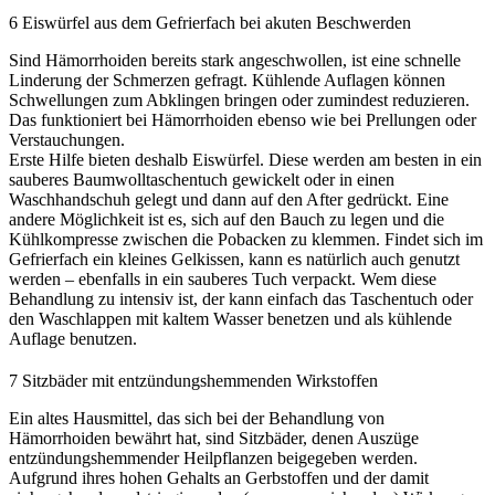
6
Eiswürfel aus dem Gefrierfach bei akuten Beschwerden
Sind Hämorrhoiden bereits stark angeschwollen, ist eine schnelle
Linderung der Schmerzen gefragt. Kühlende Auflagen können
Schwellungen zum Abklingen bringen oder zumindest reduzieren.
Das funktioniert bei Hämorrhoiden ebenso wie bei Prellungen oder
Verstauchungen.
Erste Hilfe bieten deshalb Eiswürfel. Diese werden am besten in ein
sauberes Baumwolltaschentuch gewickelt oder in einen
Waschhandschuh gelegt und dann auf den After gedrückt. Eine
andere Möglichkeit ist es, sich auf den Bauch zu legen und die
Kühlkompresse zwischen die Pobacken zu klemmen. Findet sich im
Gefrierfach ein kleines Gelkissen, kann es natürlich auch genutzt
werden – ebenfalls in ein sauberes Tuch verpackt. Wem diese
Behandlung zu intensiv ist, der kann einfach das Taschentuch oder
den Waschlappen mit kaltem Wasser benetzen und als kühlende
Auflage benutzen.
7
Sitzbäder mit entzündungshemmenden Wirkstoffen
Ein altes Hausmittel, das sich bei der Behandlung von
Hämorrhoiden bewährt hat, sind Sitzbäder, denen Auszüge
entzündungshemmender Heilpflanzen beigegeben werden.
Aufgrund ihres hohen Gehalts an Gerbstoffen und der damit