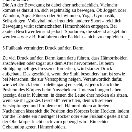
Die Art der Bewegung ist dabei eher nebensächlich. Vielmehr
kommt es darauf an, sich regelmäßig zu bewegen. Ob Joggen oder
Wandern, Aqua-Fitness oder Schwimmen, Yoga, Gymnastik,
Seilspringen, Volleyball oder irgendein anderer Sport – reichlich
Bewegung wirkt schmerzhaften Hämorrhoiden entgegen. Bei
akuten Beschwerden sind jedoch Sportarten, die sitzend ausgeführt
werden – wie z.B. Radfahren oder Paddeln – nicht zu empfehlen.
5
Fußbank vermindert Druck auf den Darm
Zu viel Druck auf den Darm kann dazu führen, dass Hämorrhoiden
anschwellen oder sogar aus dem After hervortreten. Ist beim
Stuhlgang heftiges Pressen erforderlich, wird starker Druck
aufgebaut. Das geschieht, wenn der Stuhl besonders hart ist sowie
bei Menschen, die zur Verstopfung neigen. Verantwortlich dafür,
wie viel Druck beim Toilettengang entsteht, ist jedoch auch die
Position des Körpers beim Ausscheiden. Untersuchungen haben
gezeigt, dass in Kulturen, in denen die Leute eher hocken als sitzen,
wenn sie ihr „großes Geschäft“ verrichten, deutlich seltener
Verstopfungen und Probleme mit Hämorrhoiden auftreten.
Nachahmen lässt sich die Position des Körpers beim Hocken, indem
vor die Toilette ein niedriger Hocker oder eine Fußbank gestellt und
der Oberkörper leicht nach vorn gebeugt wird. Ein echter
Geheimtipp gegen Hämorrhoiden.