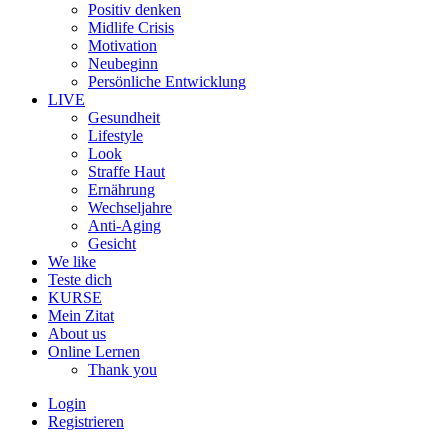
Positiv denken
Midlife Crisis
Motivation
Neubeginn
Persönliche Entwicklung
LIVE
Gesundheit
Lifestyle
Look
Straffe Haut
Ernährung
Wechseljahre
Anti-Aging
Gesicht
We like
Teste dich
KURSE
Mein Zitat
About us
Online Lernen
Thank you
Login
Registrieren