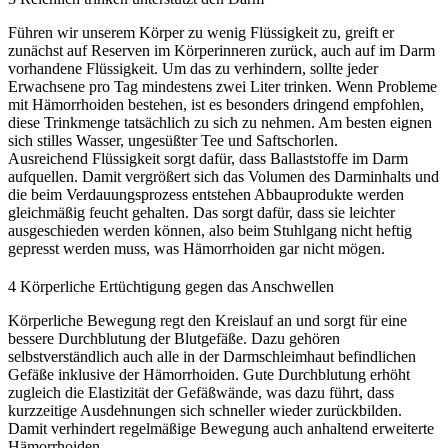
Führen wir unserem Körper zu wenig Flüssigkeit zu, greift er
zunächst auf Reserven im Körperinneren zurück, auch auf im Darm
vorhandene Flüssigkeit. Um das zu verhindern, sollte jeder
Erwachsene pro Tag mindestens zwei Liter trinken. Wenn Probleme
mit Hämorrhoiden bestehen, ist es besonders dringend empfohlen,
diese Trinkmenge tatsächlich zu sich zu nehmen. Am besten eignen
sich stilles Wasser, ungesüßter Tee und Saftschorlen.
Ausreichend Flüssigkeit sorgt dafür, dass Ballaststoffe im Darm
aufquellen. Damit vergrößert sich das Volumen des Darminhalts und
die beim Verdauungsprozess entstehen Abbauprodukte werden
gleichmäßig feucht gehalten. Das sorgt dafür, dass sie leichter
ausgeschieden werden können, also beim Stuhlgang nicht heftig
gepresst werden muss, was Hämorrhoiden gar nicht mögen.
4
Körperliche Ertüchtigung gegen das Anschwellen
Körperliche Bewegung regt den Kreislauf an und sorgt für eine
bessere Durchblutung der Blutgefäße. Dazu gehören
selbstverständlich auch alle in der Darmschleimhaut befindlichen
Gefäße inklusive der Hämorrhoiden. Gute Durchblutung erhöht
zugleich die Elastizität der Gefäßwände, was dazu führt, dass
kurzzeitige Ausdehnungen sich schneller wieder zurückbilden.
Damit verhindert regelmäßige Bewegung auch anhaltend erweiterte
Hämorrhoiden.