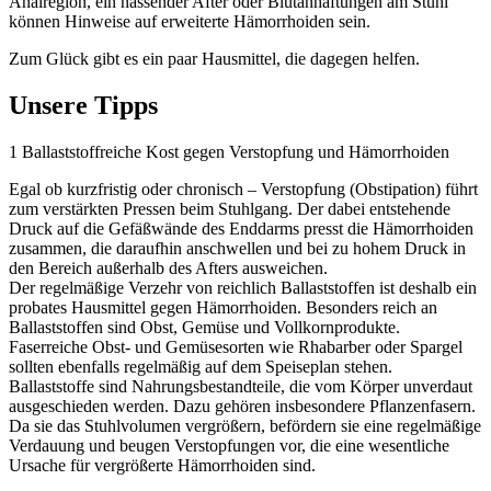
Analregion, ein nässender After oder Blutanhaftungen am Stuhl
können Hinweise auf erweiterte Hämorrhoiden sein.
Zum Glück gibt es ein paar Hausmittel, die dagegen helfen.
Unsere Tipps
1
Ballaststoffreiche Kost gegen Verstopfung und Hämorrhoiden
Egal ob kurzfristig oder chronisch – Verstopfung (Obstipation) führt
zum verstärkten Pressen beim Stuhlgang. Der dabei entstehende
Druck auf die Gefäßwände des Enddarms presst die Hämorrhoiden
zusammen, die daraufhin anschwellen und bei zu hohem Druck in
den Bereich außerhalb des Afters ausweichen.
Der regelmäßige Verzehr von reichlich Ballaststoffen ist deshalb ein
probates Hausmittel gegen Hämorrhoiden. Besonders reich an
Ballaststoffen sind Obst, Gemüse und Vollkornprodukte.
Faserreiche Obst- und Gemüsesorten wie Rhabarber oder Spargel
sollten ebenfalls regelmäßig auf dem Speiseplan stehen.
Ballaststoffe sind Nahrungsbestandteile, die vom Körper unverdaut
ausgeschieden werden. Dazu gehören insbesondere Pflanzenfasern.
Da sie das Stuhlvolumen vergrößern, befördern sie eine regelmäßige
Verdauung und beugen Verstopfungen vor, die eine wesentliche
Ursache für vergrößerte Hämorrhoiden sind.