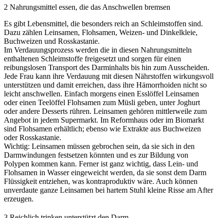
2
Nahrungsmittel essen, die das Anschwellen bremsen
Es gibt Lebensmittel, die besonders reich an Schleimstoffen sind.
Dazu zählen Leinsamen, Flohsamen, Weizen- und Dinkelkleie,
Buchweizen und Rosskastanie.
Im Verdauungsprozess werden die in diesen Nahrungsmitteln
enthaltenen Schleimstoffe freigesetzt und sorgen für einen
reibungslosen Transport des Darminhalts bis hin zum Ausscheiden.
Jede Frau kann ihre Verdauung mit diesen Nährstoffen wirkungsvoll
unterstützen und damit erreichen, dass ihre Hämorrhoiden nicht so
leicht anschwellen. Einfach morgens einen Esslöffel Leinsamen
oder einen Teelöffel Flohsamen zum Müsli geben, unter Joghurt
oder andere Desserts rühren. Leinsamen gehören mittlerweile zum
Angebot in jedem Supermarkt. Im Reformhaus oder im Biomarkt
sind Flohsamen erhältlich; ebenso wie Extrakte aus Buchweizen
oder Rosskastanie.
Wichtig: Leinsamen müssen gebrochen sein, da sie sich in den
Darmwindungen festsetzen könnten und es zur Bildung von
Polypen kommen kann. Ferner ist ganz wichtig, dass Lein- und
Flohsamen in Wasser eingeweicht werden, da sie sonst dem Darm
Flüssigkeit entziehen, was kontraproduktiv wäre. Auch können
unverdaute ganze Leinsamen bei hartem Stuhl kleine Risse am After
erzeugen.
3
Reichlich trinken unterstützt den Darm