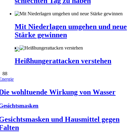
schlechten Tag zu haben
Mit Niederlagen umgehen und neue
Stärke gewinnen
Heißhungerattacken verstehen
88
Energie
Die wohltuende Wirkung von Wasser
Gesichtsmasken
Gesichtsmasken und Hausmittel gegen
Falten