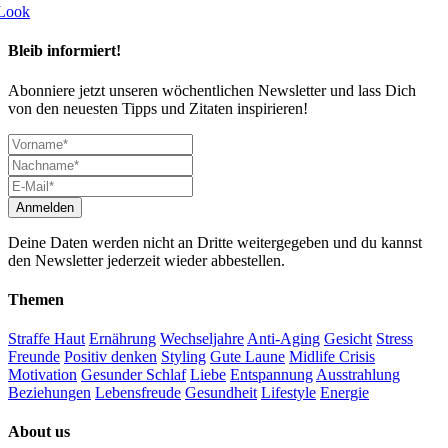
Look
Bleib informiert!
Abonniere jetzt unseren wöchentlichen Newsletter und lass Dich
von den neuesten Tipps und Zitaten inspirieren!
Deine Daten werden nicht an Dritte weitergegeben und du kannst
den Newsletter jederzeit wieder abbestellen.
Themen
Straffe Haut
Ernährung
Wechseljahre
Anti-Aging
Gesicht
Stress
Freunde
Positiv denken
Styling
Gute Laune
Midlife Crisis
Motivation
Gesunder Schlaf
Liebe
Entspannung
Ausstrahlung
Beziehungen
Lebensfreude
Gesundheit
Lifestyle
Energie
About us