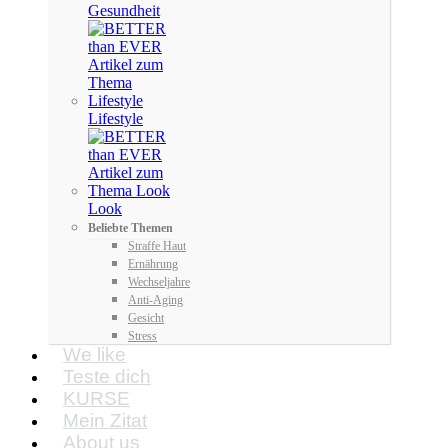
Gesundheit
Lifestyle
Look
Beliebte Themen
Straffe Haut
Ernährung
Wechseljahre
Anti-Aging
Gesicht
Stress
We like
Teste dich
KURSE
Mein Zitat
About us