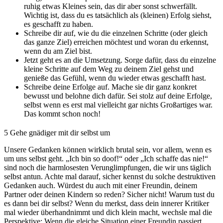
ruhig etwas Kleines sein, das dir aber sonst schwerfällt.
Wichtig ist, dass du es tatsächlich als (kleinen) Erfolg siehst,
es geschafft zu haben.
Schreibe dir auf, wie du die einzelnen Schritte (oder gleich
das ganze Ziel) erreichen möchtest und woran du erkennst,
wenn du am Ziel bist.
Jetzt geht es an die Umsetzung. Sorge dafür, dass du einzelne
kleine Schritte auf dem Weg zu deinem Ziel gehst und
genieße das Gefühl, wenn du wieder etwas geschafft hast.
Schreibe deine Erfolge auf. Mache sie dir ganz konkret
bewusst und belohne dich dafür. Sei stolz auf deine Erfolge,
selbst wenn es erst mal vielleicht gar nichts Großartiges war.
Das kommt schon noch!
5
Gehe gnädiger mit dir selbst um
Unsere Gedanken können wirklich brutal sein, vor allem, wenn es
um uns selbst geht. „Ich bin so doof!“ oder „Ich schaffe das nie!“
sind noch die harmlosesten Verunglimpfungen, die wir uns täglich
selbst antun. Achte mal darauf, sicher kennst du solche destruktiven
Gedanken auch. Würdest du auch mit einer Freundin, deinem
Partner oder deinen Kindern so reden? Sicher nicht! Warum tust du
es dann bei dir selbst? Wenn du merkst, dass dein innerer Kritiker
mal wieder überhandnimmt und dich klein macht, wechsle mal die
Perspektive: Wenn die gleiche Situation einer Freundin passiert