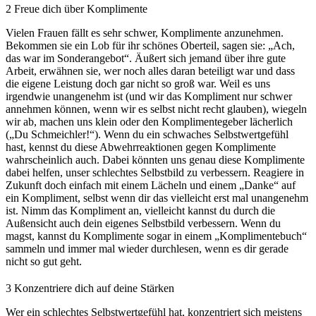
2
Freue dich über Komplimente
Vielen Frauen fällt es sehr schwer, Komplimente anzunehmen.
Bekommen sie ein Lob für ihr schönes Oberteil, sagen sie: „Ach,
das war im Sonderangebot“. Äußert sich jemand über ihre gute
Arbeit, erwähnen sie, wer noch alles daran beteiligt war und dass
die eigene Leistung doch gar nicht so groß war. Weil es uns
irgendwie unangenehm ist (und wir das Kompliment nur schwer
annehmen können, wenn wir es selbst nicht recht glauben), wiegeln
wir ab, machen uns klein oder den Komplimentegeber lächerlich
(„Du Schmeichler!“). Wenn du ein schwaches Selbstwertgefühl
hast, kennst du diese Abwehrreaktionen gegen Komplimente
wahrscheinlich auch. Dabei könnten uns genau diese Komplimente
dabei helfen, unser schlechtes Selbstbild zu verbessern. Reagiere in
Zukunft doch einfach mit einem Lächeln und einem „Danke“ auf
ein Kompliment, selbst wenn dir das vielleicht erst mal unangenehm
ist. Nimm das Kompliment an, vielleicht kannst du durch die
Außensicht auch dein eigenes Selbstbild verbessern. Wenn du
magst, kannst du Komplimente sogar in einem „Komplimentebuch“
sammeln und immer mal wieder durchlesen, wenn es dir gerade
nicht so gut geht.
3
Konzentriere dich auf deine Stärken
Wer ein schlechtes Selbstwertgefühl hat, konzentriert sich meistens