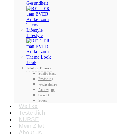
Gesundheit
Lifestyle
Look
Beliebte Themen
Straffe Haut
Ernährung
Wechseljahre
Anti-Aging
Gesicht
Stress
We like
Teste dich
KURSE
Mein Zitat
About us