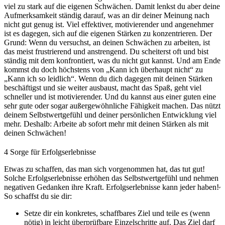
viel zu stark auf die eigenen Schwächen. Damit lenkst du aber deine
Aufmerksamkeit ständig darauf, was an dir deiner Meinung nach
nicht gut genug ist. Viel effektiver, motivierender und angenehmer
ist es dagegen, sich auf die eigenen Stärken zu konzentrieren. Der
Grund: Wenn du versuchst, an deinen Schwächen zu arbeiten, ist
das meist frustrierend und anstrengend. Du scheiterst oft und bist
ständig mit dem konfrontiert, was du nicht gut kannst. Und am Ende
kommst du doch höchstens von „Kann ich überhaupt nicht“ zu
„Kann ich so leidlich“. Wenn du dich dagegen mit deinen Stärken
beschäftigst und sie weiter ausbaust, macht das Spaß, geht viel
schneller und ist motivierender. Und du kannst aus einer guten eine
sehr gute oder sogar außergewöhnliche Fähigkeit machen. Das nützt
deinem Selbstwertgefühl und deiner persönlichen Entwicklung viel
mehr. Deshalb: Arbeite ab sofort mehr mit deinen Stärken als mit
deinen Schwächen!
4
Sorge für Erfolgserlebnisse
Etwas zu schaffen, das man sich vorgenommen hat, das tut gut!
Solche Erfolgserlebnisse erhöhen das Selbstwertgefühl und nehmen
negativen Gedanken ihre Kraft. Erfolgserlebnisse kann jeder haben!
So schaffst du sie dir:
Setze dir ein konkretes, schaffbares Ziel und teile es (wenn
nötig) in leicht überprüfbare Einzelschritte auf. Das Ziel darf