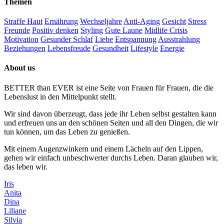
Themen
Straffe Haut
Ernährung
Wechseljahre
Anti-Aging
Gesicht
Stress
Freunde
Positiv denken
Styling
Gute Laune
Midlife Crisis
Motivation
Gesunder Schlaf
Liebe
Entspannung
Ausstrahlung
Beziehungen
Lebensfreude
Gesundheit
Lifestyle
Energie
About us
BETTER than EVER ist eine Seite von Frauen für Frauen, die die
Lebenslust in den Mittelpunkt stellt.
Wir sind davon überzeugt, dass jede ihr Leben selbst gestalten kann
und erfreuen uns an den schönen Seiten und all den Dingen, die wir
tun können, um das Leben zu genießen.
Mit einem Augenzwinkern und einem Lächeln auf den Lippen,
gehen wir einfach unbeschwerter durchs Leben. Daran glauben wir,
das leben wir.
Iris
Anita
Dina
Liliane
Silvia