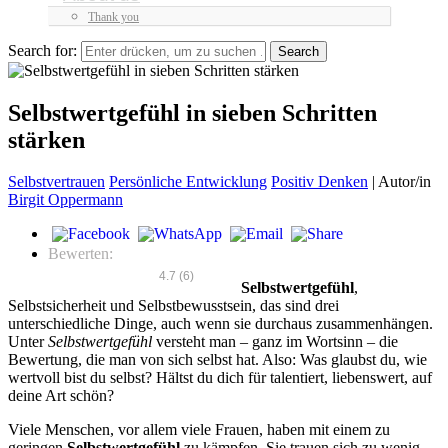
Thank you
Search for:
Selbstwertgefühl in sieben Schritten
stärken
Selbstvertrauen
Persönliche Entwicklung
Positiv Denken
|
Autor/in
Birgit Oppermann
Bewerten:
4.7
(
6
)
Selbstwertgefühl
,
Selbstsicherheit und Selbstbewusstsein, das sind drei
unterschiedliche Dinge, auch wenn sie durchaus zusammenhängen.
Unter
Selbstwertgefühl
versteht man – ganz im Wortsinn – die
Bewertung, die man von sich selbst hat. Also: Was glaubst du, wie
wertvoll bist du selbst? Hältst du dich für talentiert, liebenswert, auf
deine Art schön?
Viele Menschen, vor allem viele Frauen, haben mit einem zu
geringen
Selbstwertgefühl
zu kämpfen. Sie trauen sich zu wenig