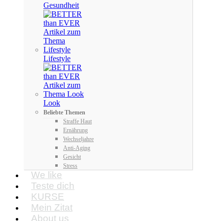
Gesundheit
Lifestyle
Look
Beliebte Themen
Straffe Haut
Ernährung
Wechseljahre
Anti-Aging
Gesicht
Stress
We like
Teste dich
KURSE
Mein Zitat
About us