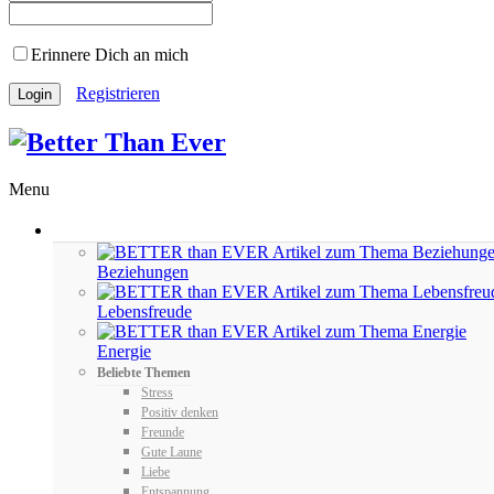
Erinnere Dich an mich
Registrieren
Menu
FEEL
Beziehungen
Lebensfreude
Energie
Beliebte Themen
Stress
Positiv denken
Freunde
Gute Laune
Liebe
Entspannung