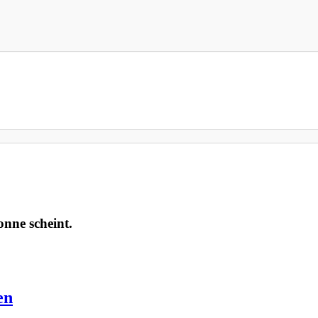
onne scheint.
en