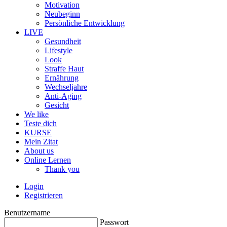
Motivation
Neubeginn
Persönliche Entwicklung
LIVE
Gesundheit
Lifestyle
Look
Straffe Haut
Ernährung
Wechseljahre
Anti-Aging
Gesicht
We like
Teste dich
KURSE
Mein Zitat
About us
Online Lernen
Thank you
Login
Registrieren
Benutzername
Passwort