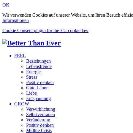
OK
Wir verwenden Cookies auf unserer Website, um Ihren Besuch effizie
Informationen
Cookie Consent plugin for the EU cookie law
FEEL
Beziehungen
Lebensfreude
Energie
Stress
Positiv denken
Gute Laune
Liebe
Entspannung
GROW
Verwirklichung
Selbstvertrauen
Veränderung
Positiv denken
Midlife Crisis