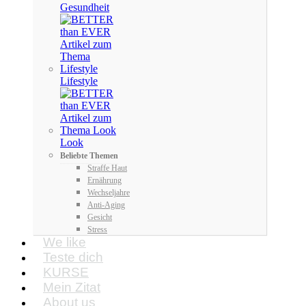
Gesundheit
Lifestyle
Look
Beliebte Themen
Straffe Haut
Ernährung
Wechseljahre
Anti-Aging
Gesicht
Stress
We like
Teste dich
KURSE
Mein Zitat
About us