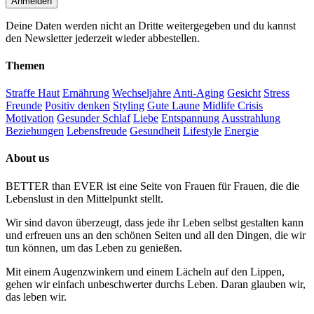
Deine Daten werden nicht an Dritte weitergegeben und du kannst
den Newsletter jederzeit wieder abbestellen.
Themen
Straffe Haut
Ernährung
Wechseljahre
Anti-Aging
Gesicht
Stress
Freunde
Positiv denken
Styling
Gute Laune
Midlife Crisis
Motivation
Gesunder Schlaf
Liebe
Entspannung
Ausstrahlung
Beziehungen
Lebensfreude
Gesundheit
Lifestyle
Energie
About us
BETTER than EVER ist eine Seite von Frauen für Frauen, die die
Lebenslust in den Mittelpunkt stellt.
Wir sind davon überzeugt, dass jede ihr Leben selbst gestalten kann
und erfreuen uns an den schönen Seiten und all den Dingen, die wir
tun können, um das Leben zu genießen.
Mit einem Augenzwinkern und einem Lächeln auf den Lippen,
gehen wir einfach unbeschwerter durchs Leben. Daran glauben wir,
das leben wir.