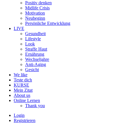
Positiv denken
Midlife Crisis
Motivation
Neubeginn
Persönliche Entwicklung
LIVE
Gesundheit
Lifestyle
Look
Straffe Haut
Ernährung
Wechseljahre
Anti-Aging
Gesicht
We like
Teste dich
KURSE
Mein Zitat
About us
Online Lernen
Thank you
Login
Registrieren