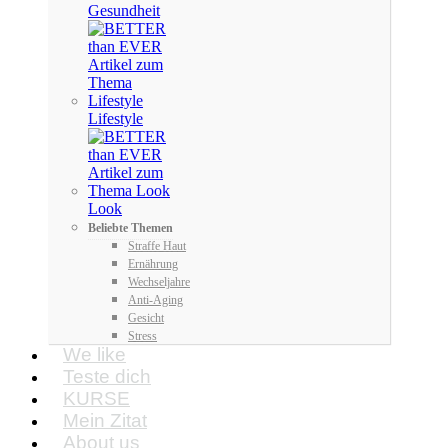
Gesundheit
Lifestyle
Look
Beliebte Themen
Straffe Haut
Ernährung
Wechseljahre
Anti-Aging
Gesicht
Stress
We like
Teste dich
KURSE
Mein Zitat
About us