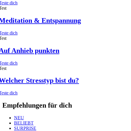
Teste dich
Test
Meditation & Entspannung
Teste dich
Test
Auf Anhieb punkten
Teste dich
Test
Welcher Stresstyp bist du?
Teste dich
Empfehlungen für dich
NEU
BELIEBT
SURPRISE