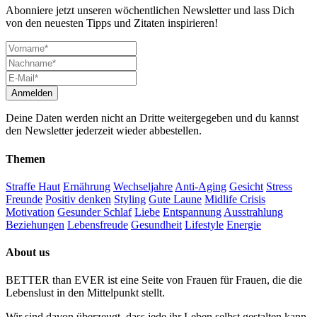
Abonniere jetzt unseren wöchentlichen Newsletter und lass Dich
von den neuesten Tipps und Zitaten inspirieren!
Deine Daten werden nicht an Dritte weitergegeben und du kannst
den Newsletter jederzeit wieder abbestellen.
Themen
Straffe Haut
Ernährung
Wechseljahre
Anti-Aging
Gesicht
Stress
Freunde
Positiv denken
Styling
Gute Laune
Midlife Crisis
Motivation
Gesunder Schlaf
Liebe
Entspannung
Ausstrahlung
Beziehungen
Lebensfreude
Gesundheit
Lifestyle
Energie
About us
BETTER than EVER ist eine Seite von Frauen für Frauen, die die
Lebenslust in den Mittelpunkt stellt.
Wir sind davon überzeugt, dass jede ihr Leben selbst gestalten kann