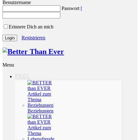
Benutzername
Passwort
Erinnere Dich an mich
Registrieren
Menu
FEEL
Beziehungen