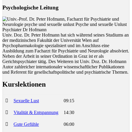
Psychologische Leitung
Univ. Doz. Dr. Peter Hofmann hat sich während seines Studiums an
der medizinischen Fakultät der Universität Wien auf
Psychopharmakologie spezialisiert und im Anschluss eine
Ausbildung zum Facharzt für Psychiatrie und Neurologie absolviert.
Neben der Arbeit in seiner Ordination in Graz ist er als
Gerichtspsychiater tätig. Des Weiteren ist Univ. Doz. Dr. Hofmann
Autor zahlreicher internationaler wissenschaftlicher Publikationen
und Referent für gesellschaftspolitische und psychiatrische Themen.
Kurslektionen
Sexuelle Lust
09:15
Vitalität & Entspannung
14:30
Gute Gefühle
06:00