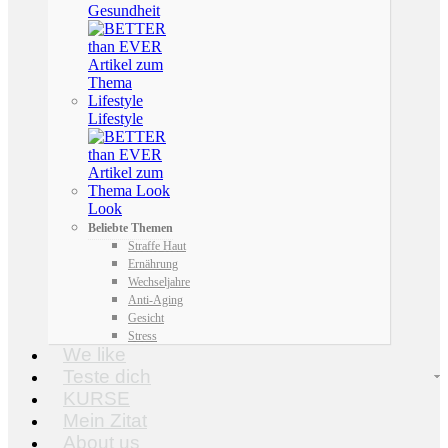
Gesundheit
Lifestyle
Look
Beliebte Themen
Straffe Haut
Ernährung
Wechseljahre
Anti-Aging
Gesicht
Stress
We like
Teste dich
KURSE
Mein Zitat
About us