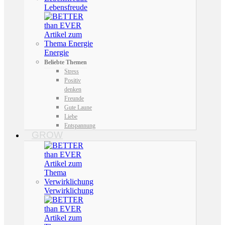
Lebensfreude
Energie
Beliebte Themen
Stress
Positiv
denken
Freunde
Gute Laune
Liebe
Entspannung
GROW
Verwirklichung