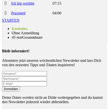
Ich bin wichtig
07:15
Praxisteil
04:00
STARTEN
Kostenlos
Ohne Anmeldung
45 min
Gesamtdauer
Bleib informiert!
Abonniere jetzt unseren wöchentlichen Newsletter und lass Dich
von den neuesten Tipps und Zitaten inspirieren!
Deine Daten werden nicht an Dritte weitergegeben und du kannst
den Newsletter jederzeit wieder abbestellen.